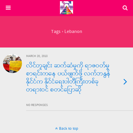
Tags › Lebanon
MARCH 20, 2018
လိင်တူချင်း ဆက်ဆံမှုကို ရာဇဝတ်မှု
စာရင်းကနေ ပယ်ဖျက်ဖို့ လက်ဘနွန်
နိုင်ငံက နိုင်ငံရေးပါတီကြီးတစ်ခု
တရားဝင် စတင်ပြောဆို
NO RESPONSES
Back to top