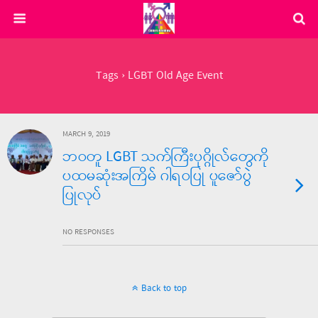
Tags › LGBT Old Age Event
MARCH 9, 2019
ဘဝတူ LGBT သက်ကြီးပုဂ္ဂိုလ်တွေကို
ပထမဆုံးအကြိမ် ဂါရဝပြု ပူဇော်ပွဲ
ပြုလုပ်
NO RESPONSES
Back to top