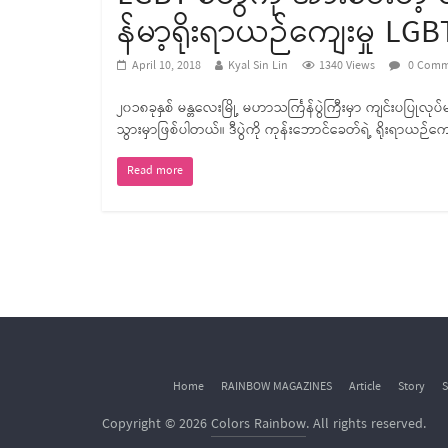
န်မာ့ရိုးရာယဉ်ကျေးမှု LG
April 10, 2018
Kyal Sin Lin
1340 Views
0 Comm
၂၀၁၈ခုနှစ် မန္တလေးမြို့ မဟာသင်္ကြန်ပွဲကြီးမှာ ကျင်းပပြုလု
သွားမှာဖြစ်ပါတယ်။ ဒီပွဲကို ကုန်းဘောင်ခေတ်ရဲ့ ရိုးရာယဉ်ကျေး
Read more
Home
RAINBOW MAGAZINES
Article
Story
S
Copyright © 2026
Colors Rainbow
. All rights reserved.