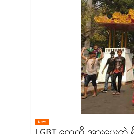
News
LGBT တွေကို အားပေးတဲ့ မိ