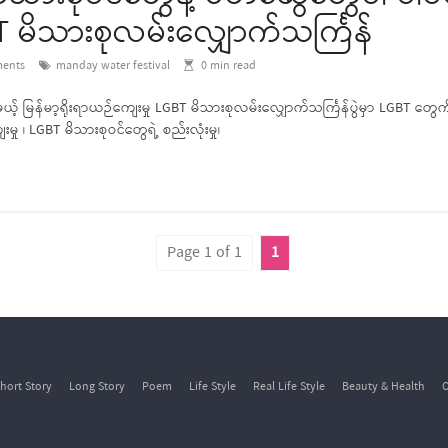
BT မိသားစုလမ်းလျှောက်သင်္ကြန်
ents
manday water festival
0
min read
ပ်မယ့် မြန်မာ့ရိုးရာယဉ်ကျေးမှု LGBT မိသားစုလမ်းလျှောက်သင်္ကြန်ပွဲမှာ LGBT တွေ
မှု ၊ LGBT မိသားစုဝင်တွေရဲ့ စည်းလုံးမှု၊
Page 1 of 1
1
hort Story
Long Story
Poem
Life Style
Real Life Style
Beauty & Health
O