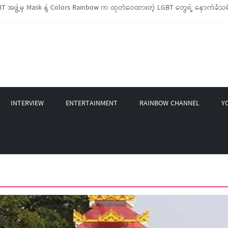
 အဖွဲ့မှ Mask နဲ့ Colors Rainbow က ထုတ်ဝေထားတဲ့ LGBT တွေရဲ့ နောက်ခံသမိ
LGBTIQ အိမ်ထောင်စု (၁၀၀၀)ကျော်ကို ကျပ်သိန်းပေါင်း(၄၀၀)ကျော်တန်ဖိုးရှိ မီးဖို
LGBT Rights Network တို့ပူးပေါင်း၍ COVID-19 ကာလအတွင်း LGBTIQ+ အိမ်ထောင်စု(
ဲ့ Non-LGBT တစ်ရာကျော်ကို Myeik LGBT Institute မှ ဆန်နဲ့ စားသောက်စရာများလ
က်တင်ဘာလအတွင်း အွန်လိုင်းသင်တန်းနှစ်ခု ဖွင့်လှစ်ပေးနိုင်ခဲ့
INTERVIEW
ENTERTAINMENT
RAINBOW CHANNEL
Y