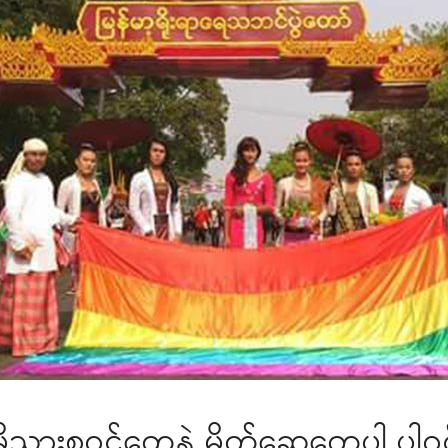
သားစုဝင်တွေနဲ့ မိတ်ဆွေတွေပါ ပါဝင်ဆ