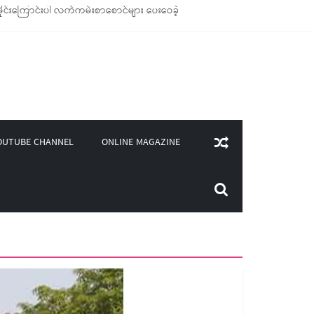
ုင်းကြောင်းပါ လက်ကမ်းစာစောင်များ ပေးဝေခဲ့
ချောင်သုံး ကုန်ပစ္စည်းများ ထောက်ပံ့ခဲ့
၄၀၀)ကျော်ကို မီးဖိုချောင် သုံးပစ္စည်းများ ထောက်ပံ့
ှူဒါန်း
ONLINE MAGAZINE
OUTUBE CHANNEL