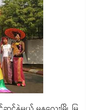
င်နွဲမယ့် မန္တလေးမြို့ မြ