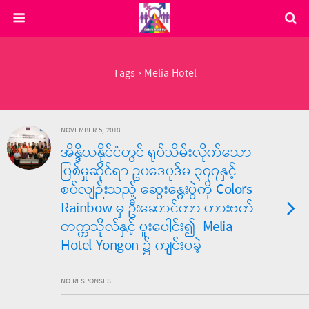
Tags › Melia Hotel
NOVEMBER 5, 2018
အိန္ဒိယနိုင်ငံတွင် ရုပ်သိမ်းလိုက်သော
ပြစ်မှုဆိုင်ရာ ဥပဒေပုဒ်မ ၃၇၇နှင့်
စပ်လျဉ်းသည့် ဆွေးနွေးပွဲကို Colors
Rainbow မှ ဦးဆောင်ကာ ဟားဗက်
တက္ကသိုလ်နှင့် ပူးပေါင်း၍ Melia
Hotel Yongon ၌ ကျင်းပခဲ့
NO RESPONSES