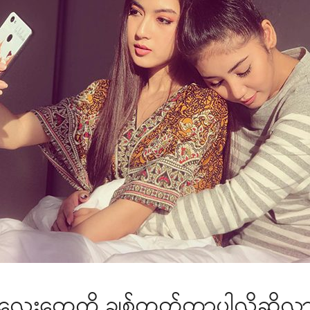
ေးတွေကို ချစ်တတ်တာပါလို့ဆိုလ