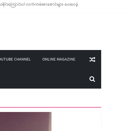
မိုင်းကြောင်းပါ လက်ကမ်းစာစောင်များ ပေးဝေခဲ့
ိုချောင်သုံး ကုန်ပစ္စည်းများ ထောက်ပံ့ခဲ့
ု(၄၀၀)ကျော်ကို မီးဖိုချောင် သုံးပစ္စည်းများ ထောက်ပံ့
းလှူဒါန်း
ONLINE MAGAZINE
OUTUBE CHANNEL