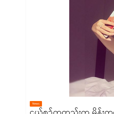
News
ငယ်စဉ်ကတည်းက မိန်းကလ