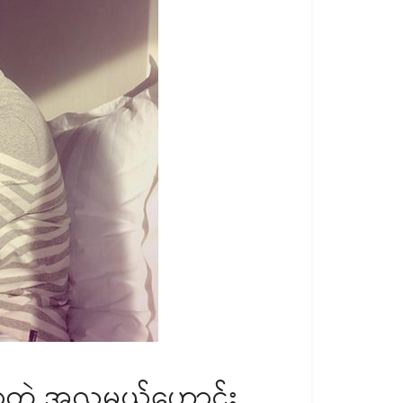
ာတဲ့ အလှမယ်ဟောင်း