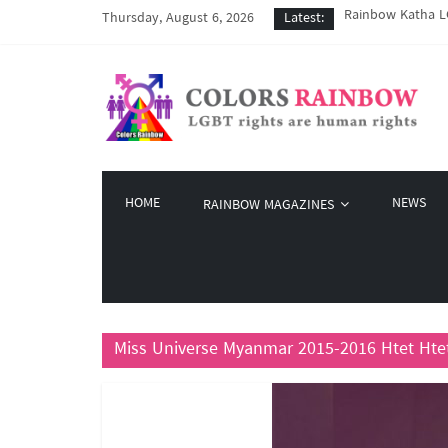
Rainbow Katha LG
Thursday, August 6, 2026
Latest:
COVID-19 ကာလအတွင်
Colors Rainbow နဲ
မြိုတ်မြို့က LGBT
Colors Rainbow မှ
HOME
NEWS
RAINBOW MAGAZINES
Miss Universe Myanmar 2015-2016 Htet Hte