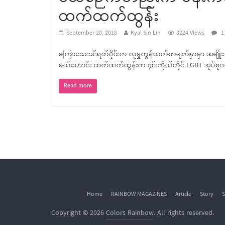
ထက်ထက်ထွန်း
September 20, 2018
Kyal Sin Lin
3224 Views
1
မကြာသေးခင်ရက်ပိုင်းက လူမှုကွန်ယက်စာမျက်နှာမှာ အမျိူးသမီ
မယ်ဟောင်း ထက်ထက်ထွန်းက ၄င်းကိုယ်တိုင် LGBT အုပ်စ
Read more
Home
RAINBOW MAGAZINES
Article
Story
S
Copyright © 2026
Colors Rainbow
. All rights reserved.