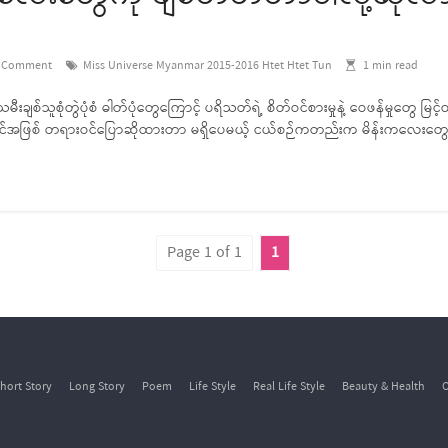
 Comment
Miss Universe Myanmar 2015-2016 Htet Htet Tun
1
min read
းချစ်သူစုံတွဲပုံစံ ဓါတ်ပုံတွေကြောင့် ပရိသတ်ရဲ့ စိတ်ဝင်စားမှုနဲ့ ဝေဖန်မှုတွေ
ုဝင်အဖြစ် တရားဝင်ပြောဆိုထားတာ မရှိပေမယ့် ငယ်စဉ်ကတည်းက မိန်းကလေးတွေ
Page 1 of 1
1
hort Story
Long Story
Poem
Life Style
Real Life Style
Beauty & Health
O