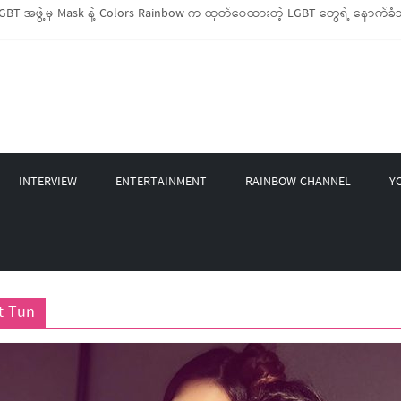
BT အဖွဲ့မှ Mask နဲ့ Colors Rainbow က ထုတ်ဝေထားတဲ့ LGBT တွေရဲ့ နောက်ခံသ
း LGBTIQ အိမ်ထောင်စု (၁၀၀၀)ကျော်ကို ကျပ်သိန်းပေါင်း(၄၀၀)ကျော်တန်ဖိုးရှိ မီးဖ
့ LGBT Rights Network တို့ပူးပေါင်း၍ COVID-19 ကာလအတွင်း LGBTIQ+ အိမ်ထောင်စ
 နဲ့ Non-LGBT တစ်ရာကျော်ကို Myeik LGBT Institute မှ ဆန်နဲ့ စားသောက်စရာမျာ
 စက်တင်ဘာလအတွင်း အွန်လိုင်းသင်တန်းနှစ်ခု ဖွင့်လှစ်ပေးနိုင်ခဲ့
INTERVIEW
ENTERTAINMENT
RAINBOW CHANNEL
Y
t Tun