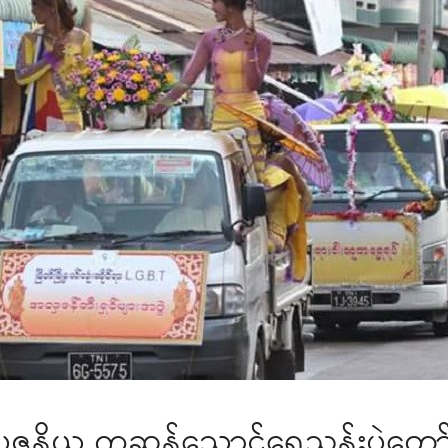
ဗုဒ္ဓပူဇနိယ ကဆုန်ညောင်ရေသွန်းပွဲတော်မ