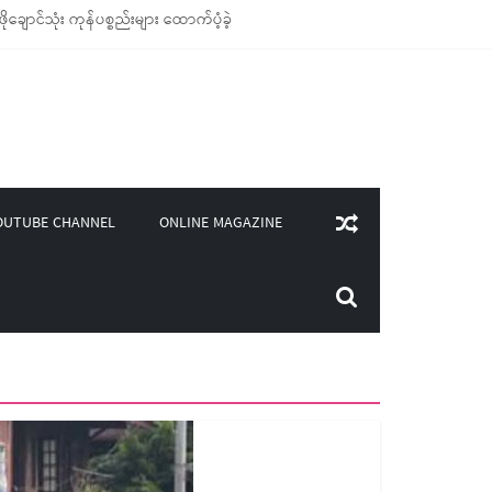
ောင်သုံး ကုန်ပစ္စည်းများ ထောက်ပံ့ခဲ့
၀၀)ကျော်ကို မီးဖိုချောင် သုံးပစ္စည်းများ ထောက်ပံ့
ူဒါန်း
်းကြောင်းပါ လက်ကမ်းစာစောင်များ ပေးဝေခဲ့
ONLINE MAGAZINE
OUTUBE CHANNEL