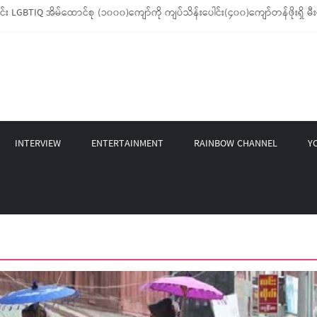
BTIQ အိမ်ထောင်စု (၁၀၀၀)ကျော်ကို ကျပ်သိန်းပေါင်း(၄၀၀)ကျော်တန်ဖိုးရှိ မီးဖိုချ
GBT Rights Network တို့ပူးပေါင်း၍ COVID-19 ကာလအတွင်း LGBTIQ+ အိမ်ထောင်စု(၄
့ Non-LGBT တစ်ရာကျော်ကို Myeik LGBT Institute မှ ဆန်နဲ့ စားသောက်စရာများလှ
တင်ဘာလအတွင်း အွန်လိုင်းသင်တန်းနှစ်ခု ဖွင့်လှစ်ပေးနိုင်ခဲ့
အဖွဲ့မှ Mask နဲ့ Colors Rainbow က ထုတ်ဝေထားတဲ့ LGBT တွေရဲ့ နောက်ခံသမိုင
INTERVIEW
ENTERTAINMENT
RAINBOW CHANNEL
Y