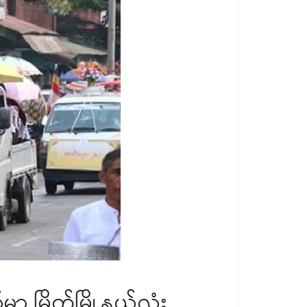
ှာ မြိတ်မြို့နယ်လုံး