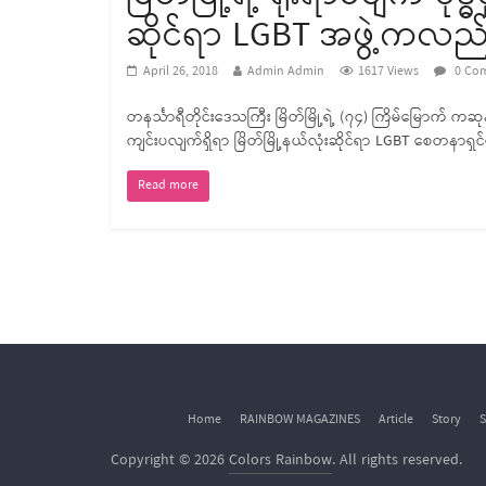
ဆိုင်ရာ LGBT အဖွဲ့ကလည်း ပ
April 26, 2018
Admin Admin
1617 Views
0 Co
တနင်္သာရီတိုင်းဒေသကြီး မြိတ်မြို့ရဲ့ (၇၄) ကြိမ်မြောက် ကဆ
ကျင်းပလျက်ရှိရာ မြိတ်မြို့နယ်လုံးဆိုင်ရာ LGBT စေတနာရှင်မျ
Read more
Home
RAINBOW MAGAZINES
Article
Story
S
Copyright © 2026
Colors Rainbow
. All rights reserved.