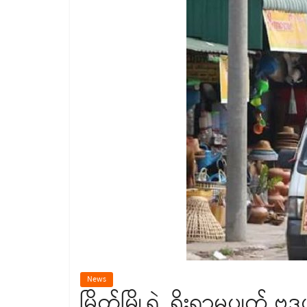
News
မြိတ်မြို့ရဲ့ ရိုးရာမပျက် 