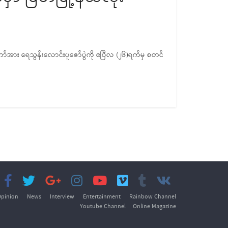
ားတော်အား ရေသွန်းလောင်းပူဇော်ပွဲကို ဧပြီလ (၂၆)ရက်မှ စတင်
pinion
News
Interview
Entertainment
Rainbow Channel
Youtube Channel
Online Magazine