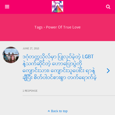
Tags › Power Of True Love
JUNE 27, 2018
ဒဂုံတက္ကသိုလ်မှာ ပြုလုပ်ခဲ့တဲ့ LGBT
နဲ့သက်ဆိုင်တဲ့ ဟောပြောပွဲကို
ကျောင်းသား၊ ကျောင်းသူပေါင်း ရာနဲ့
ချီပြီး စိတ်ပါဝင်စားစွာ တက်ရောက်ခဲ့
1 RESPONSE
Back to top