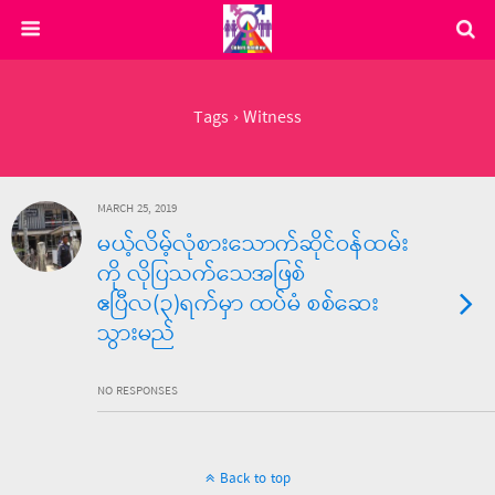
Tags › Witness
MARCH 25, 2019
မယ့်လိမ့်လုံစားသောက်ဆိုင်ဝန်ထမ်း
ကို လိုပြသက်သေအဖြစ်
ဧပြီလ(၃)ရက်မှာ ထပ်မံ စစ်ဆေး
သွားမည်
NO RESPONSES
Back to top