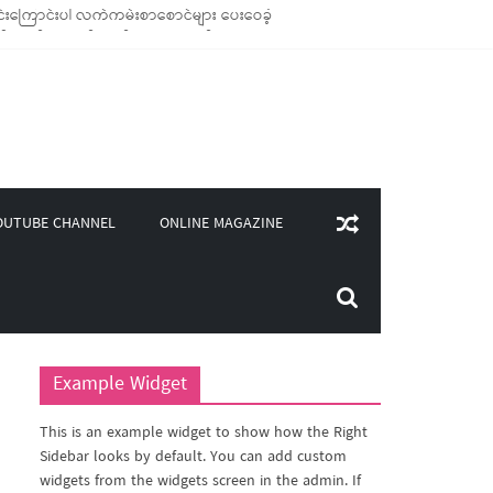
်းကြောင်းပါ လက်ကမ်းစာစောင်များ ပေးဝေခဲ့
ောင်သုံး ကုန်ပစ္စည်းများ ထောက်ပံ့ခဲ့
၀၀)ကျော်ကို မီးဖိုချောင် သုံးပစ္စည်းများ ထောက်ပံ့
ူဒါန်း
ONLINE MAGAZINE
OUTUBE CHANNEL
Example Widget
This is an example widget to show how the Right
Sidebar looks by default. You can add custom
widgets from the widgets screen in the admin. If