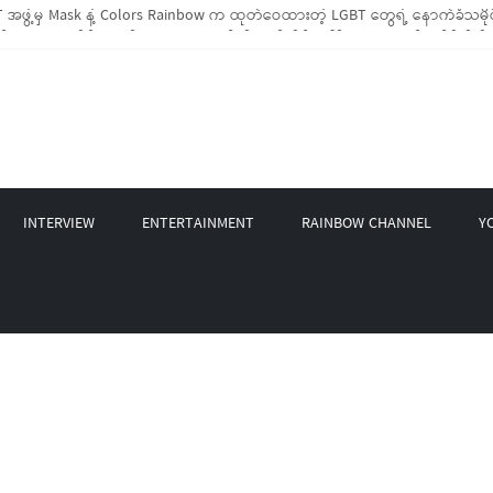
အဖွဲ့မှ Mask နဲ့ Colors Rainbow က ထုတ်ဝေထားတဲ့ LGBT တွေရဲ့ နောက်ခံသမိုင
BTIQ အိမ်ထောင်စု (၁၀၀၀)ကျော်ကို ကျပ်သိန်းပေါင်း(၄၀၀)ကျော်တန်ဖိုးရှိ မီးဖိုချ
GBT Rights Network တို့ပူးပေါင်း၍ COVID-19 ကာလအတွင်း LGBTIQ+ အိမ်ထောင်စု(၄
့ Non-LGBT တစ်ရာကျော်ကို Myeik LGBT Institute မှ ဆန်နဲ့ စားသောက်စရာများလှ
တင်ဘာလအတွင်း အွန်လိုင်းသင်တန်းနှစ်ခု ဖွင့်လှစ်ပေးနိုင်ခဲ့
INTERVIEW
ENTERTAINMENT
RAINBOW CHANNEL
Y