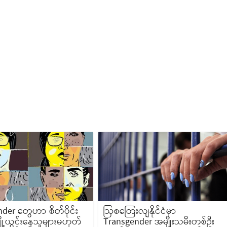
der တွေဟာ စိတ်ပိုင်း
ဩစတြေးလျနိုင်ငံမှာ
ျို့ယွင်းနေသူများမဟုတ်
Transgender အမျိုးသမီးတစ်ဦး