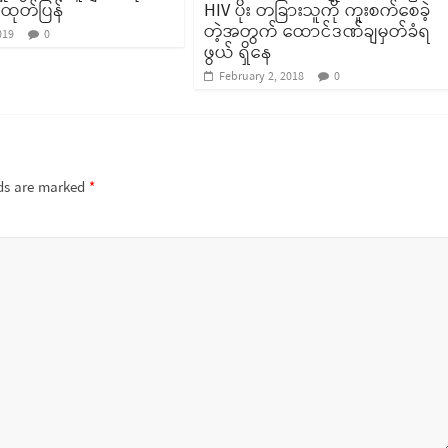
ထုတ်ပြန်
HIV ပိုး တခြားသူကို ကူးစက်စေခဲ့
တဲ့အတွက် ထောင်ဒဏ်ချမှတ်ခံရ
019
0
ဖွယ် ရှိနေ
February 2, 2018
0
lds are marked
*