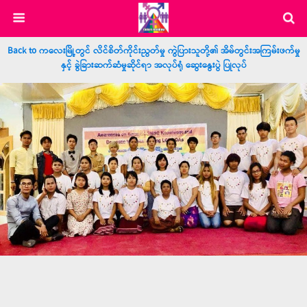
Back to ကလေးမြို့တွင် လိင်စိတ်ကိုင်းညွတ်မှု ကွဲပြားသူတို့၏ အိမ်တွင်းအကြမ်းဖက်မှု
နှင့် ခွဲခြားဆက်ဆံမှုဆိုင်ရာ အလုပ်ရုံ ဆွေးနွေးပွဲ ပြုလုပ်