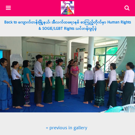
Back to ကျောက်တန်းမြို့နယ်၊ အီလက်ထရောနစ် စာကြည့်တိုက်မှာ Human Rights
& SOGIE/LGBT Rights သင်တန်းဖွင့်ခဲ့
« previous in gallery