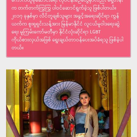
ကောက်ယူစုဆောင်းရေး လုပ်ငန်းစဉ်တွေမှာလည်း ရှေ့တန်း
က တက်တက်ကြွကြွ ပါဝင်ဆောင်ရွက်ခဲ့သူ ဖြစ်ပါတယ်။
၂၀၁၇ ခုနှစ်မှာ လိင်တူချစ်သူများ အခွင့်အရေးဆိုင်ရာ ကွန်
ယက်က စူးရှရှင်းသန့်အား မြန်မာနိုင်ငံ လူငယ်မူဝါဒရေးဆွဲ
ရေး မူကြမ်းကော်မတီမှာ နိုင်ငံလုံးဆိုင်ရာ LGBT
ကိုယ်စားလှယ်အဖြစ် ရွေးချယ်တာဝန်ပေးအပ်ခံရသူ ဖြစ်ခဲ့ပါ
တယ်။