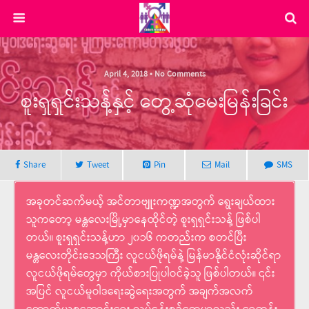
April 4, 2018 • No Comments
စူးရှရှင်းသန့်နှင့် တွေ့ဆုံမေးမြန်းခြင်း
Share
Tweet
Pin
Mail
SMS
အခုတင်ဆက်မယ့် အင်တာဗျူးကဏ္ဍအတွက် ရွေးချယ်ထား
သူကတော့ မန္တလေးမြို့မှာနေထိုင်တဲ့ စူးရှရှင်းသန့် ဖြစ်ပါ
တယ်။ စူးရှရှင်းသန့်ဟာ ၂၀၁၆ ကတည်းက စတင်ပြီး
မန္တလေးတိုင်းဒေသကြီး လူငယ်ဖိုရမ်နဲ့ မြန်မာနိုင်ငံလုံးဆိုင်ရာ
လူငယ်ဖိုရမ်တွေမှာ ကိုယ်စားပြုပါဝင်ခဲ့သူ ဖြစ်ပါတယ်။ ၎င်း
အပြင် လူငယ်မူဝါဒရေးဆွဲရေးအတွက် အချက်အလက်