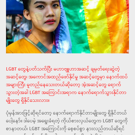
LGBT တွေနဲ့ပတ်သက်ပြီး မဟာဗျူဟာအဆင့် ချမှတ်ရေးဆွဲတဲ့
အဆင့်တွေ၊ အကောင်အထည်ဖော်နိုင်မှု အဆင့်တွေမှာ နောက်ထပ်
အများကြီး မူတည်နေသေးတယ်ဆိုတော့ အဲ့အဆင့်တွေ ရောက်
သွားတဲ့အခါ LGBT အကြောင်းအရာက နောက်ရောက်သွားနိုင်တာ
မျိုးတွေ ရှိနိုင်သေးလား။
ပုံမှန်အားဖြင့်ဆိုရင်တော့ နောက်ရောက်နိုင်တာမျိုးတွေ ရှိနိုင်တယ်
ပေါ့နော်။ ဒါပေမဲ့ အရွေးခံရတဲ့ ကိုယ်စားလှယ်တွေက LGBT တွေကို
စာနာတယ်၊ LGBT အကြောင်းကို စေ့စပ်စွာ နားလည်တယ်ဆိုရင်