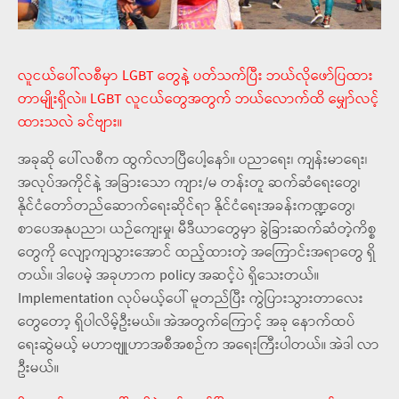
လူငယ်ပေါ်လစီမှာ LGBT တွေနဲ့ ပတ်သက်ပြီး ဘယ်လိုဖော်ပြထား
တာမျိုးရှိလဲ။ LGBT လူငယ်တွေအတွက် ဘယ်လောက်ထိ မျှော်လင့်
ထားသလဲ ခင်ဗျား။
အခုဆို ပေါ်လစီက ထွက်လာပြီပေါ့နော်။ ပညာရေး၊ ကျန်းမာရေး၊
အလုပ်အကိုင်နဲ့ အခြားသော ကျား/မ တန်းတူ ဆက်ဆံရေးတွေ၊
နိုင်ငံတော်တည်ဆောက်ရေးဆိုင်ရာ နိုင်ငံရေးအခန်းကဏ္ဍတွေ၊
စာပေအနုပညာ၊ ယဉ်ကျေးမှု၊ မီဒီယာတွေမှာ ခွဲခြားဆက်ဆံတဲ့ကိစ္စ
တွေကို လျော့ကျသွားအောင် ထည့်ထားတဲ့ အကြောင်းအရာတွေ ရှိ
တယ်။ ဒါပေမဲ့ အခုဟာက policy အဆင့်ပဲ ရှိသေးတယ်။
Implementation လုပ်မယ့်ပေါ် မူတည်ပြီး ကွဲပြားသွားတာလေး
တွေတော့ ရှိပါလိမ့်ဦးမယ်။ အဲအတွက်ကြောင့် အခု နောက်ထပ်
ရေးဆွဲမယ့် မဟာဗျူဟာအစီအစဉ်က အရေးကြီးပါတယ်။ အဲဒါ လာ
ဦးမယ်။