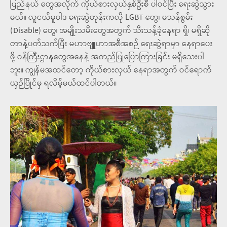
ပြည်နယ် တွေအလိုက် ကိုယ်စားလှယ်နှစ်ဦးစီ ပါဝင်ပြီး ရေးဆွဲသွား
မယ်။ လူငယ်မူဝါဒ ရေးဆွဲတုန်းကလို LGBT တွေ၊ မသန်စွမ်း
(Disable) တွေ၊ အမျိုးသမီးတွေအတွက် သီးသန့်ခုံနေရာ ရှိ၊ မရှိဆို
တာနဲ့ပတ်သက်ပြီး မဟာဗျူဟာအစီအစဉ် ရေးဆွဲရာမှာ နေရာပေး
ဖို့ ဝန်ကြီးဌာနတွေအနေနဲ့ အတည်ပြုပြောကြားခြင်း မရှိသေးပါ
ဘူး။ ကျွန်မအထင်တော့ ကိုယ်စားလှယ် နေရာအတွက် ဝင်ရောက်
ယှဉ်ပြိုင်မှ ရလိမ့်မယ်ထင်ပါတယ်။