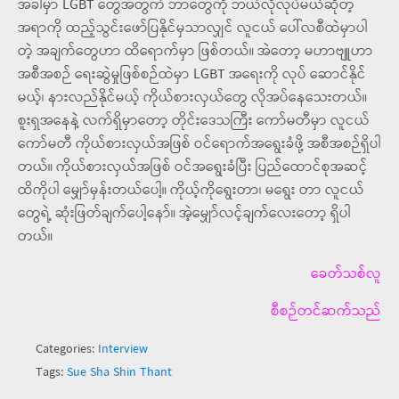
အခါမှာ LGBT တွေအတွက် ဘာတွေကို ဘယ်လိုလုပ်မယ်ဆိုတဲ့
အရာကို ထည့်သွင်းဖော်ပြနိုင်မှသာလျှင် လူငယ် ပေါ်လစီထဲမှာပါ
တဲ့ အချက်တွေဟာ ထိရောက်မှာ ဖြစ်တယ်။ အဲတော့ မဟာဗျူဟာ
အစီအစဉ် ရေးဆွဲမှုဖြစ်စဉ်ထဲမှာ LGBT အရေးကို လုပ် ဆောင်နိုင်
မယ့်၊ နားလည်နိုင်မယ့် ကိုယ်စားလှယ်တွေ လိုအပ်နေသေးတယ်။
စူးရှအနေနဲ့ လက်ရှိမှာတော့ တိုင်းဒေသကြီး ကော်မတီမှာ လူငယ်
ကော်မတီ ကိုယ်စားလှယ်အဖြစ် ဝင်ရောက်အရွေးခံဖို့ အစီအစဉ်ရှိပါ
တယ်။ ကိုယ်စားလှယ်အဖြစ် ဝင်အရွေးခံပြီး ပြည်ထောင်စုအဆင့်
ထိကိုပါ မျှော်မှန်းတယ်ပေါ့။ ကိုယ့်ကိုရွေးတာ၊ မရွေး တာ လူငယ်
တွေရဲ့ ဆုံးဖြတ်ချက်ပေါ့နော်။ အဲ့မျှော်လင့်ချက်လေးတော့ ရှိပါ
တယ်။
ခေတ်သစ်လူ
စီစဉ်တင်ဆက်သည်
Categories:
Interview
Tags:
Sue Sha Shin Thant