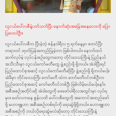
လူငယ်ပေါ်လစီနဲ့ပတ်သက်ပြီး နောက်ဆုံးအခြေအနေလေးကို ပြော
ပြပေးပါဦး။
လူငယ်ပေါ်လစီက ပြီးခဲ့တဲ့ ဇန်နဝါရီလ ၅ ရက်နေ့မှာ စတင်ပြီး
တရားဝင် ထုတ်ပြန်အတည်ပြုခဲ့တာ ဖြစ်ပါတယ်။ နောက်ထပ်
ဆက်လုပ်မဲ့ လုပ်ငန်းစဉ်တွေကတော့ တိုင်းဒေသကြီးနဲ့ ပြည်နယ်
အသီးသီးမှာ လူငယ်ကော်မတီတွေ ဖွဲ့စည်းဖို့ ရှိတယ်။ အဲဒါပြီးရင်
ပြည်ထောင်စုအဆင့် လူငယ်ကော်မတီဆိုပြီး ဖွဲ့စည်းဖို့ ရှိတယ်ပေါ့။
အဲဒီမှာ တိုင်းဒေသကြီး ကော်မတီ ထဲက ကော်မတီဝင်တစ်ဦးက
ပြည်ထောင်စုအဆင့် ကော်မတီဝင်တစ်ဦး ဖြစ်လိမ့်မယ်ပေါ့နော်။
အစီအစဉ်အတိုင်းဆို အဲဒါတွေကို ဖေဖော်ဝါရီလအတွင်းမှာ လုပ်ရ
မှာ။ မတ်လကနေ ဇွန်လထိ ပေါ်လစီတွေကို အကောင်အထည်ဖော်
ဖို့ မဟာဗျူဟာ အစီအစဉ်တစ်ရပ်ကို ရေးဆွဲဖို့ရှိတယ်။ မဟာဗျူဟာ
အစီအစဉ်ကို ဘယ်လိုရေးဆွဲမလဲဆိုတော့ တိုင်းဒေသကြီးနဲ့