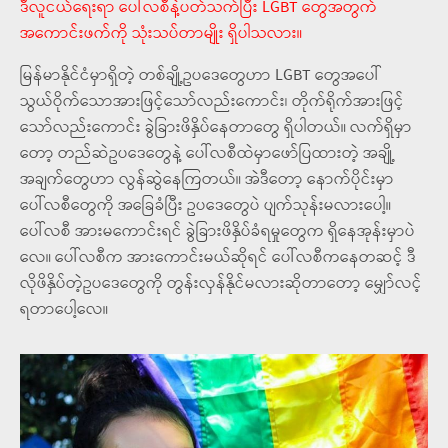
ဒီလူငယ်ရေးရာ ပေါ်လစီနဲ့ပတ်သက်ပြီး LGBT တွေအတွက်
အကောင်းဖက်ကို သုံးသပ်တာမျိုး ရှိပါသလား။
မြန်မာနိုင်ငံမှာရှိတဲ့ တစ်ချို့ဥပဒေတွေဟာ LGBT တွေအပေါ်
သွယ်ဝိုက်သောအားဖြင့်သော်လည်းကောင်း၊ တိုက်ရိုက်အားဖြင့်
သော်လည်းကောင်း ခွဲခြားဖိနှိပ်နေတာတွေ ရှိပါတယ်။ လက်ရှိမှာ
တော့ တည်ဆဲဥပဒေတွေနဲ့ ပေါ်လစီထဲမှာဖော်ပြထားတဲ့ အချို့
အချက်တွေဟာ လွန်ဆွဲနေကြတယ်။ အဲဒီတော့ နောက်ပိုင်းမှာ
ပေါ်လစီတွေကို အခြေခံပြီး ဥပဒေတွေပဲ ပျက်သုန်းမလားပေါ့။
ပေါ်လစီ အားမကောင်းရင် ခွဲခြားဖိနှိပ်ခံရမှုတွေက ရှိနေအုန်းမှာပဲ
လေ။ ပေါ်လစီက အားကောင်းမယ်ဆိုရင် ပေါ်လစီကနေတဆင့် ဒီ
လိုဖိနှိပ်တဲ့ဥပဒေတွေကို တွန်းလှန်နိုင်မလားဆိုတာတော့ မျှော်လင့်
ရတာပေါ့လေ။