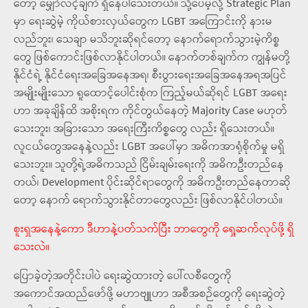
တော့ မျှော်လင့်ချက် ရှိနေပါသေးတယ်။ သို့ပေမဲ့လို့ Strategic Plan
မှာ ရေးဆွဲမဲ့ ကိုယ်စားလှယ်တွေက LGBT အကြောင်းကို နားမ
လည်ဘူး၊ သေချာ မသိဘူးဆိုရင်တော့ နောက်ရောက်သွားမဲ့ကိစ္စ
တွေ ဖြစ်ကောင်းဖြစ်လာနိုင်ပါတယ်။ နောက်တစ်ချက်က ကျွန်မတို့
နိုင်ငံရဲ့ နိုင်ငံရေးအခြေအနေအရ၊ စီးပွားရေးအခြေအနေအရအပြင်
အမျိုးမျိုးသော ရူထောင့်ပေါင်းစုံက ကြည့်မယ်ဆိုရင် LGBT အရေး
ဟာ အခုချိန်ထိ အစိုးရက ကိုင်တွယ်နေတဲ့ Majority Case မဟုတ်
သေးဘူး၊ အခြားသော အရေးကြီးကိစ္စတွေ လည်း ရှိသေးတယ်။
လူငယ်တွေအနေနဲ့လည်း LGBT အပေါ်မှာ အဓိကအာရုံစိုက်မှု မရှိ
သေးဘူး။ သူတို့ရဲ့အဓိကသည် ငြိမ်းချမ်းရေးကို အဓိကဦးတည်နေ
တယ်၊ Development ပိုင်းဆိုင်ရာတွေကို အဓိကဦးတည်နေတာဆို
တော့ နောက် ရောက်သွားနိုင်တာတွေလည်း ဖြစ်လာနိုင်ပါတယ်။
စူးရှအနေနဲ့ကော ဒီဟာနဲ့ပတ်သက်ပြီး ဘာတွေကို ရှေ့ဆက်လုပ်ဖို့ ရှိ
သေးလဲ။
ပြောခဲ့တဲ့အတိုင်းပါပဲ ရေးဆွဲထားတဲ့ ပေါ်လစီတွေကို
အကောင်အထည်ဖော်ဖို့ မဟာဗျူဟာ အစီအစဉ်တွေကို ရေးဆွဲတဲ့