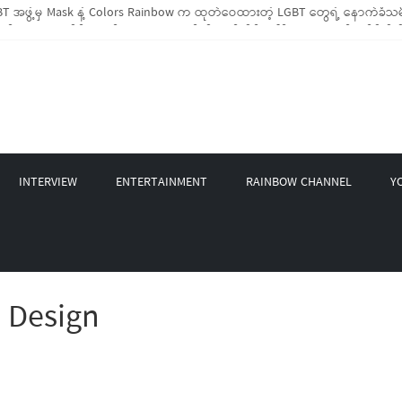
 အဖွဲ့မှ Mask နဲ့ Colors Rainbow က ထုတ်ဝေထားတဲ့ LGBT တွေရဲ့ နောက်ခံသမိ
LGBTIQ အိမ်ထောင်စု (၁၀၀၀)ကျော်ကို ကျပ်သိန်းပေါင်း(၄၀၀)ကျော်တန်ဖိုးရှိ မီးဖို
LGBT Rights Network တို့ပူးပေါင်း၍ COVID-19 ကာလအတွင်း LGBTIQ+ အိမ်ထောင်စု(
ဲ့ Non-LGBT တစ်ရာကျော်ကို Myeik LGBT Institute မှ ဆန်နဲ့ စားသောက်စရာများလ
က်တင်ဘာလအတွင်း အွန်လိုင်းသင်တန်းနှစ်ခု ဖွင့်လှစ်ပေးနိုင်ခဲ့
INTERVIEW
ENTERTAINMENT
RAINBOW CHANNEL
Y
 Design