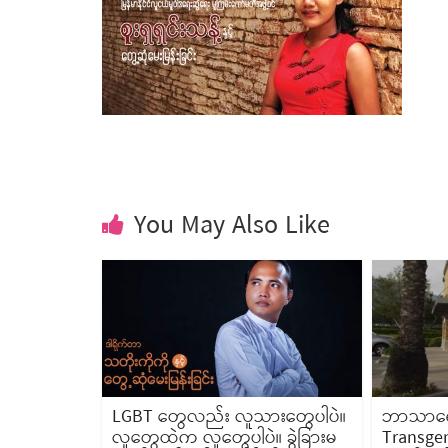
You May Also Like
LGBT တွေလည်း လူသားတွေပါပဲ။
ဘာသာရေး
လူတွေထဲက လူတွေပါပဲ။ ခွဲခြားမ
Transge