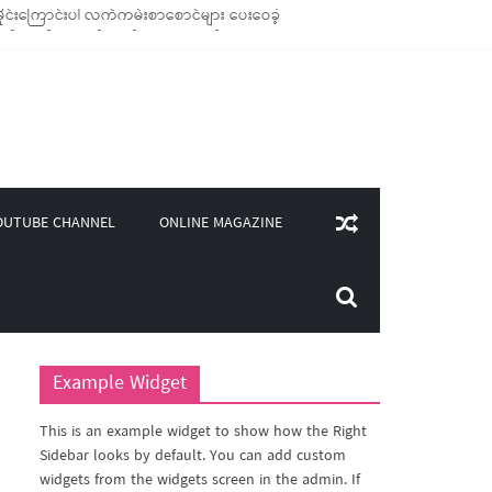
ုင်းကြောင်းပါ လက်ကမ်းစာစောင်များ ပေးဝေခဲ့
ချောင်သုံး ကုန်ပစ္စည်းများ ထောက်ပံ့ခဲ့
၄၀၀)ကျော်ကို မီးဖိုချောင် သုံးပစ္စည်းများ ထောက်ပံ့
ှူဒါန်း
ONLINE MAGAZINE
OUTUBE CHANNEL
Example Widget
This is an example widget to show how the Right
Sidebar looks by default. You can add custom
widgets from the widgets screen in the admin. If