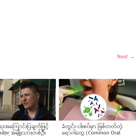
Next →
အကြောင်းပြချက်ဖြင့်
ခံတွင်း-ပါးစပ်မှာ ဖြစ်တတ်တဲ့
nder အမျိုးသားတစ်ဦး
ရောဂါတွေ (Common Oral