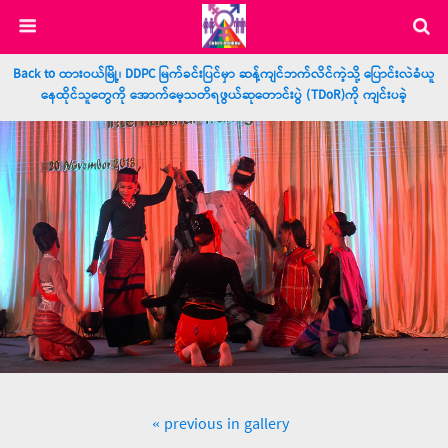
Back to ထားဝယ်မြို့၊ DDPC မြက်ခင်းပြင်မှာ ဆန့်ကျင်ဘက်လိင်ကဲ့သို့ ပြောင်းလဲခံယူ
နေထိုင်သူတွေကို အောက်မေ့သတိရဖွယ်ဆုတောင်းပွဲ (TDoR)ကို ကျင်းပခဲ့
« previous in gallery