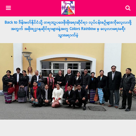
Back to ဒိန်းမတ်နိုင်ငံသို့ တရားဥပဒေစိုးမိုးရေးဆိုင်ရာ လုပ်ငန်းစဉ်များကိုလေ့လာဖို့
အတွက် အစိုးရဌာနဆိုင်ရာများနဲ့အတူ Colors Rainbow မှ လေ့လာရေးခရီး
သွားရောက်ခဲ့