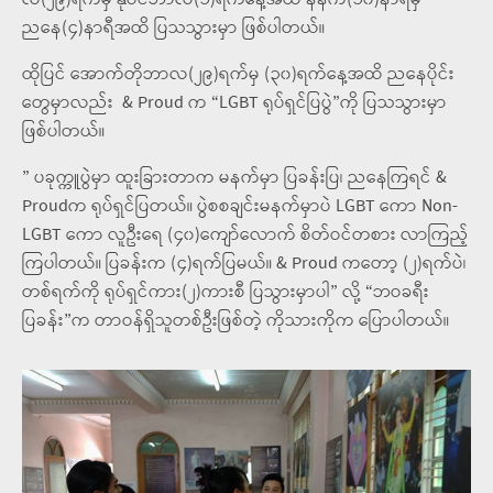
လ(၂၉)ရက်မှ နိုဝင်ဘာလ(၁)ရက်နေ့အထိ နံနက်(၁၀)နာရီမှ
ညနေ(၄)နာရီအထိ ပြသသွားမှာ ဖြစ်ပါတယ်။
ထိုပြင် အောက်တိုဘာလ(၂၉)ရက်မှ (၃၀)ရက်နေ့အထိ ညနေပိုင်း
တွေမှာလည်း
& Proud က
“LGBT ရုပ်ရှင်ပြပွဲ”ကို ပြသသွားမှာ
ဖြစ်ပါတယ်။
” ပခုက္ကူပွဲမှာ ထူးခြားတာက မနက်မှာ ပြခန်းပြ၊ ညနေကြရင် &
Proudက ရုပ်ရှင်ပြတယ်။ ပွဲစစချင်းမနက်မှာပဲ LGBT ကော Non-
LGBT ကော လူဦးရေ (၄၀)ကျော်လောက် စိတ်ဝင်တစား လာကြည့်
ကြပါတယ်။ ပြခန်းက (၄)ရက်ပြမယ်။ & Proud ကတော့ (၂)ရက်ပဲ၊
တစ်ရက်ကို ရုပ်ရှင်ကား(၂)ကားစီ ပြသွားမှာပါ” လို့ “ဘဝခရီး
ပြခန်း”က တာဝန်ရှိသူတစ်ဦးဖြစ်တဲ့ ကိုသားကိုက ပြောပါတယ်။