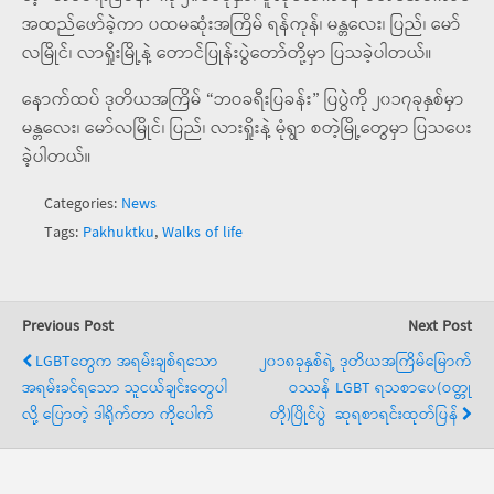
အထည်ဖော်ခဲ့ကာ ပထမဆုံးအကြိမ် ရန်ကုန်၊ မန္တလေး၊ ပြည်၊ မော်
လမြိုင်၊ လာရှိုးမြို့နဲ့ တောင်ပြုန်းပွဲတော်တို့မှာ ပြသခဲ့ပါတယ်။
နောက်ထပ် ဒုတိယအကြိမ် “ဘဝခရီးပြခန်း” ပြပွဲကို ၂၀၁၇ခုနှစ်မှာ
မန္တလေး၊ မော်လမြိုင်၊ ပြည်၊ လားရှိုးနဲ့ မုံရွာ စတဲ့မြို့တွေမှာ ပြသပေး
ခဲ့ပါတယ်။
Categories:
News
Tags:
Pakhuktku
,
Walks of life
Previous Post
Next Post
LGBTတွေက အရမ်းချစ်ရသော
၂၀၁၈ခုနှစ်ရဲ့ ဒုတိယအကြိမ်မြောက်
အရမ်းခင်ရသော သူငယ်ချင်းတွေပါ
ဝဿန် LGBT ရသစာပေ(ဝတ္တု
လို့ ပြောတဲ့ ဒါရိုက်တာ ကိုပေါက်
တို)ပြိုင်ပွဲ ဆုရစာရင်းထုတ်ပြန်