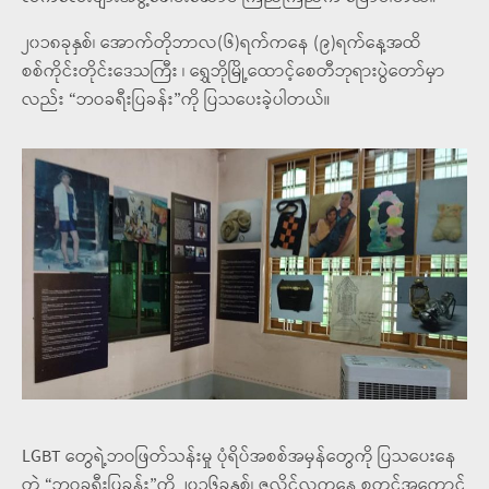
၂၀၁၈ခုနှစ်၊ အောက်တိုဘာလ(၆)ရက်ကနေ (၉)ရက်နေ့အထိ
စစ်ကိုင်းတိုင်းဒေသကြီး ၊ ရွှေဘိုမြို့ထောင့်စေတီဘုရားပွဲတော်မှာ
လည်း “ဘဝခရီးပြခန်း”ကို ပြသပေးခဲ့ပါတယ်။
LGBT တွေရဲ့ဘဝဖြတ်သန်းမှု ပုံရိပ်အစစ်အမှန်တွေကို ပြသပေးနေ
တဲ့ “ဘဝခရီးပြခန်း”ကို ၂၀၁၆ခုနှစ်၊ ဇူလိုင်လကနေ စတင်အကောင်