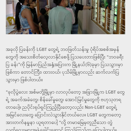
အခုလို ပြခန်းကို LGBT တွေရဲ့ ဘဝဖြတ်သန်းမှု ပုံရိပ်အစစ်အမှန်
တွေကို အသေးစိတ်လေ့လာနိုင်စေဖို့ ပြသပေးတာဖြစ်ပြီး “ဘဝခရီး
ပြ ခန်း”ကို မြန်မာပြည်အနှံ့အပြားက မြို့နယ်(၆)ခုမှာ ပြသသွားမှာ
ဖြစ်ကာ တောင်ကြီး၊ ထားဝယ်၊ ပုသိမ်မြို့မှာလည်း ဆက်လက်ပြ
သွားမှာ ဖြစ်ပါတယ်။
“ခုလိုပွဲလေး အစ်မတို့မြို့မှာ လာလုပ်တော့ အခြားမြို့က LGBT တွေ
ရဲ့ အခက်အခဲတွေ၊ စိန်ခေါ်မှုတွေ၊ အောင်မြင်မှုတွေကို ဗဟုသုတရ
တာပေါ့။ ညပိုင်းရုပ်ရှင်ကြည့်ပြီးတော့လည်း Non-LGBT တွေရဲ့
အမြင်လေးတွေ ပြောင်းလဲသွားနိုင်တယ်လေ။ LGBT တွေကတော့
အားတက်နမှုနာ ယူရတာပေါ့ “လို့ တမာမြေမှတူညီသော တွဲ
လက်လေးများအဖွဲ့ခေါင်းဆောင် ကြည်ကြည်က ပြောပါတယ်။