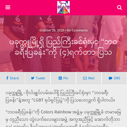
October 29, 2018 • No Comments
ပခုက္ကူမြို့ရှိ ပြည်ကြီးခင်ရုံးမှာ “ဘဝ
ခရီးပြခန်း”ကို (၄)ရက်တာ ပြသ
Share
Tweet
Pin
Mail
SMS
ပခုက္ကူမြို့ ၊ ဗိုလ်ချုပ်လမ်းပေါ်ရှိ ပြည်ကြီးခင်ရုံးမှာ “ဘဝခရီး
ပြခန်း”နဲ့အတူ “LGBT ရုပ်ရှင်ပြပွဲ”ကို ပြသပေးလျှက် ရှိပါတယ်။
“ဘဝခရီးပြခန်း”ကို Colors Rainbow အဖွဲ့မှ ပခုက္ကူမြို့ခံ တမာမြေ
မှ တူညီသော တွဲလက်လေးများအဖွဲ့ အကူအညီဖြင့် အောက်တိုဘာ