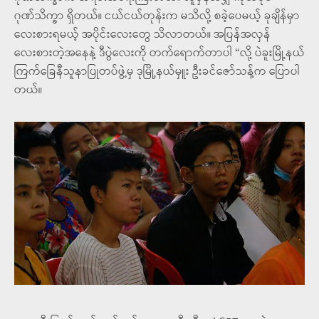
ဂုဏ်သိက္ခာ ရှိတယ်။ ငယ်ငယ်တုန်းက မသိလို့ စခဲ့ပေမယ့် ခုချိန်မှာ
လေးစားရမယ့် အပိုင်းလေးတွေ သိလာတယ်။ အပြန်အလှန်
လေးစားတဲ့အနေနဲ့ ဒီပွဲလေးကို တက်ရောက်တာပါ “လို့ ပဲခူးမြို့နယ်
ကြက်ခြေနီသူနာပြုတပ်ဖွဲ့မှ ဒုမြို့နယ်မှူး ဦးခင်ဇော်သန့်က ပြောပါ
တယ်။