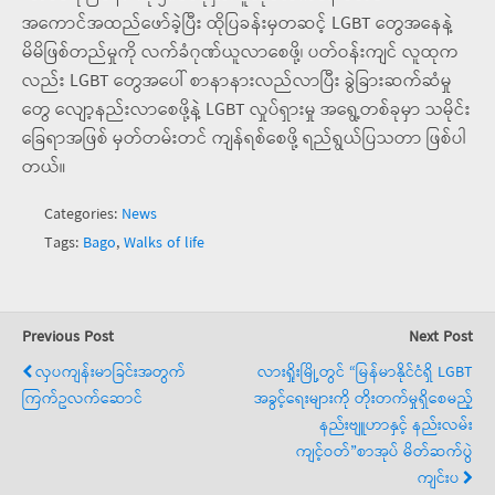
အကောင်အထည်ဖော်ခဲ့ပြီး ထိုပြခန်းမှတဆင့် LGBT တွေအနေနဲ့
မိမိဖြစ်တည်မှုကို လက်ခံဂုဏ်ယူလာစေဖို့၊ ပတ်ဝန်းကျင် လူထုက
လည်း LGBT တွေအပေါ် စာနာနားလည်လာပြီး ခွဲခြားဆက်ဆံမှု
တွေ လျော့နည်းလာစေဖို့နဲ့ LGBT လှုပ်ရှားမှု အရွေ့တစ်ခုမှာ သမိုင်း
ခြေရာအဖြစ် မှတ်တမ်းတင် ကျန်ရစ်စေဖို့ ရည်ရွယ်ပြသတာ ဖြစ်ပါ
တယ်။
Categories:
News
Tags:
Bago
,
Walks of life
Previous Post
Next Post
လှပကျန်းမာခြင်းအတွက်
လားရှိုးမြို့တွင် “မြန်မာနိုင်ငံရှိ LGBT
ကြက်ဥလက်ဆောင်
အခွင့်ရေးများကို တိုးတက်မှုရှိစေမည့်
နည်းဗျူဟာနှင့် နည်းလမ်း
ကျင့်ဝတ်”စာအုပ် မိတ်ဆက်ပွဲ
ကျင်းပ