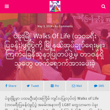
May 3, 2019 • No Comments
ပဲခူးမြို့ Walks Of Life (ဘဝခရီး
ပြခန်း)ဖွင့်ပွဲကို မြို့နယ်အုပ်ချုပ်ရေးမှူး၊
ကြက်ခြေနီသူနာပြုတပ်ဖွဲ့မှ တာဝန်ရှိ
သူတွေ တက်ရောက်အားပေးခဲ့
Share
Tweet
Pin
Mail
SMS
ပဲခူးမြို့မှာ ပထမဦးဆုံးအကြိမ် ကျင်းပပြုလုပ်တဲ့ Walks of Life
(ဘဝခရီးပြခန်း)ဖွင့်ပွဲ အခမ်းအနားကို LGBT တွေသာမက ပဲခူး