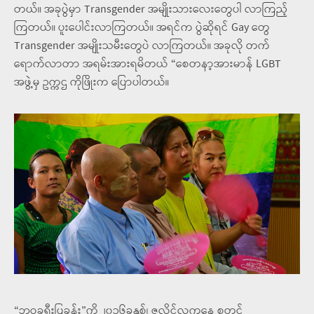
တယ်။ အခုပွဲမှာ Transgender အမျိုးသားလေးတွေပါ လာကြည့်
ကြတယ်။ ပူးပေါင်းလာကြတယ်။ အရင်က ပွဲဆိုရင် Gay တွေ
Transgender အမျိုးသမီးတွေပဲ လာကြတယ်။ အခုလို တက်
ရောက်လာတာ အရမ်းအားရမိတယ် “စေတနာ့အားမာန် LGBT
အဖွဲ့မှ ဥက္ကဌ ကိုဖြိုးက ပြောပါတယ်။
“ဘဝခရီးပြခန်း”ကို ၂၀၁၆ခုနှစ်၊ ဇူလိုင်လကနေ စတင်