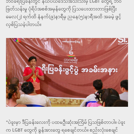
ဘဝခရီးပြခန်းတွင် နယ်ပယ်ဒေသအသီးသီးမှ LGBT တွေရဲ့ ဘဝ
ဖြတ်သန်းမှု ပုံရိပ်အစစ်အမှန်တွေကို ပြသပေးထားတာဖြစ်ပြီး
မေလ(၂) ရက်ထိ နံနက်(၉)နာရီမှ ညနေ(၅)နာရီအထိ အခမဲ့ ဖွင့်
လှစ်ပြသခဲ့ပါတယ်။
“ပဲခူးမှာ ဒီပြခန်းလေးကို ပထမဦးဆုံးအကြိမ် ပြသဖြစ်တာပါ။ ပဲခူး
က LGBT တွေကို ခွန်အားတွေ ရစေချင်တယ်။ စည်းလုံးစေချင်