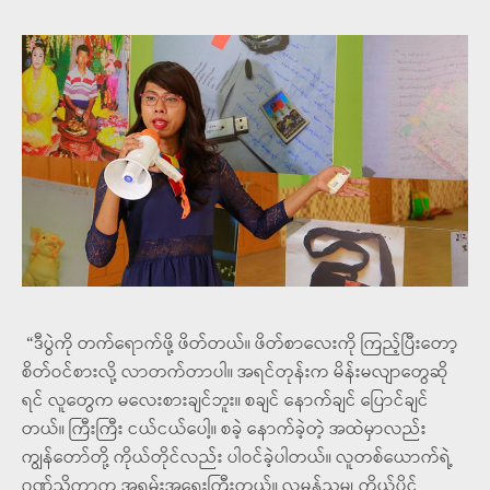
“ဒီပွဲကို တက်ရောက်ဖို့ ဖိတ်တယ်။ ဖိတ်စာလေးကို ကြည့်ပြီးတော့
စိတ်ဝင်စားလို့ လာတက်တာပါ။ အရင်တုန်းက မိန်းမလျာတွေဆို
ရင် လူတွေက မလေးစားချင်ဘူး။ စချင် နောက်ချင် ပြောင်ချင်
တယ်။ ကြီးကြီး ငယ်ငယ်ပေါ့။ စခဲ့ နောက်ခဲ့တဲ့ အထဲမှာလည်း
ကျွန်တော်တို့ ကိုယ်တိုင်လည်း ပါဝင်ခဲ့ပါတယ်။ လူတစ်ယောက်ရဲ့
ဂုဏ်သိက္ခာက အရမ်းအရေးကြီးတယ်။ လူမှန်သမျှ ကိုယ်ပိုင်