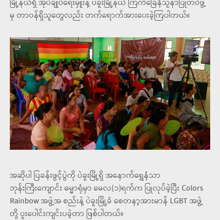
မြို့နယ်ရှိ အုပ်ချုပ်ရေးမှူးနဲ့ ပဲခူးမြို့နယ် ကြက်ခြေနီသူနာပြုတပ်ဖွဲ့
မှ တာဝန်ရှိသူတွေလည်း တက်ရောက်အားပေးခဲ့ကြပါတယ်။
အဆိုပါ ပြခန်းဖွင့်ပွဲကို ပဲခူးမြို့ရှိ အနောက်ရွှေနံသာ
ဘုန်းကြီးကျောင်း ဓမ္မာရုံမှာ မေလ(၁)ရက်က ပြုလုပ်ခဲ့ပြီး Colors
Rainbow အဖွဲ့အ စည်းနဲ့ ပဲခူးမြို့ခံ စေတနာ့အားမာန် LGBT အဖွဲ့
တို့ ပူးပေါင်းကျင်းပခဲ့တာ ဖြစ်ပါတယ်။