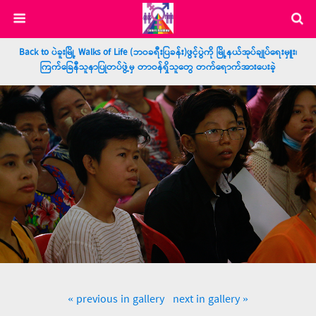
Back to ပဲခူးမြို့ Walks of Life (ဘဝခရီးပြခန်း)ဖွင့်ပွဲကို မြို့နယ်အုပ်ချုပ်ရေးမှူး၊
ကြက်ခြေနီသူနာပြုတပ်ဖွဲ့မှ တာဝန်ရှိသူတွေ တက်ရောက်အားပေးခဲ့
« previous in gallery
next in gallery »