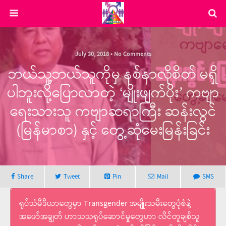
July 30, 2018 • No Comments
ဘယ်သူ့ဘယ်သူကိုမှ နစ်နာလိုစိတ် မရှိ
ပါဘူးလို့ပြောလာတဲ့ ‘မျိုးဖျက်ပိုး’ ကဗျာ
ရေးသားသူ ကဗျာဆရာကြီး ဆန်းလွင်
(မြန်မာစာ) နှင့် တွေ့ဆုံမေးမြန်းခြင်း
Share
Tweet
Pin
Mail
SMS
ရုပ်သံမီဒီယာတွေမှာ Transgender အမျိုးသမီးတွေပုံစံနဲ့
အဖော်အချွတ် ဟာသသရုပ်ဆောင်မှုတွေဟာ လိင်တူချစ်သူ