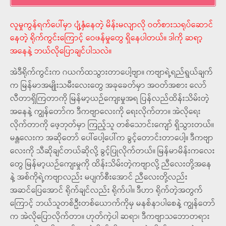
လူမှုကွန်ရက်ပေါ်မှာ ပျံ့နှံနေတဲ့ မိန်းမလျာလို ဝတ်စားသရုပ်ဆောင်
နေတဲ့ ရိုက်ကွင်းကြောင့် ဝေဖန်မှုတွေ ရှိနေပါတယ်။ ဒါကို ဆရာ့
အနေနဲ့ ဘယ်လိုပြောချင်ပါသလဲ။
အဲဒီရိုက်ကွင်းက ဂယက်ထသွားတာပေါ့ဗျာ။ ကဗျာရဲ့ရည်ရွယ်ချက်
က မြန်မာအမျိုးသမီးလေးတွေ အခုခေတ်မှာ အဝတ်အစား လော်
လီတာရှိကြတာကို မြန်မာ့ယဉ်ကျေးမှုအရ ပြန်လည်ထိန်းသိမ်းတဲ့
အနေနဲ့ ကျွန်တော်က ဒီကဗျာလေးကို ရေးလိုက်တာ။ အဲလိုရေး
လိုက်တာကို ဖေ့ဘုတ်မှာ ကြည့်သူ တစ်သောင်းကျော် ရှိသွားတယ်။
မန္တလေးက အဆိုတော် ပေါ်ပေါ့ပေါ်က ခွင့်တောင်းတာပေါ့။ ဒီကဗျာ
လေးကို သီဆိုချင်တယ်ဆိုလို့ ခွင့်ပြုလိုက်တယ်။ မြန်မာမိန်းကလေး
တွေ မြန်မာ့ယဉ်ကျေးမှုကို ထိန်းသိမ်းတဲ့ကဗျာလို့ ညီလေးတို့အနေ
နဲ့ အစ်ကိုရဲ့ကဗျာလည်း မပျက်စီးအောင် ညီလေးတို့လည်း
အဆင်ပြေအောင် ရိုက်ချင်လည်း ရိုက်ပါ။ ဒီဟာ ရိုက်တဲ့အတွက်
ကြောင့် ဘယ်သူတစ်ဦးတစ်ယောက်ကိုမှ မနစ်နာပါစေနဲ့ ကျွန်တော်
က အဲလိုပြောလိုက်တာ။ ဟုတ်ကဲ့ပါ ဆရာ၊ ဒီကဗျာသဘောတရား