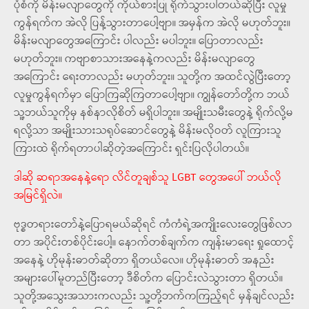
ပုံစံကို မိန်းမလျာတွေကို ကိုယ်စားပြု ရိုက်သွားပါတယ်ဆိုပြီး လူမှု
ကွန်ရက်က အဲလို ပြန့်သွားတာပေါ့ဗျာ။ အမှန်က အဲလို မဟုတ်ဘူး။
မိန်းမလျာတွေအကြောင်း ပါလည်း မပါဘူး။ ပြောတာလည်း
မဟုတ်ဘူး။ ကဗျာစာသားအနေနဲ့ကလည်း မိန်းမလျာတွေ
အကြောင်း ရေးတာလည်း မဟုတ်ဘူး။ သူတို့က အထင်လွဲပြီးတော့
လူမှုကွန်ရက်မှာ ပြောကြဆိုကြတာပေါ့ဗျာ။ ကျွန်တော်တို့က ဘယ်
သူ့ဘယ်သူကိုမှ နစ်နာလိုစိတ် မရှိပါဘူး။ အမျိုးသမီးတွေနဲ့ ရိုက်လို့မ
ရလို့သာ အမျိုးသားသရုပ်ဆောင်တွေနဲ့ မိန်းမလိုဝတ် လူကြားသူ
ကြားထဲ ရိုက်ရတာပါဆိုတဲ့အကြောင်း ရှင်းပြလိုပါတယ်။
ဒါဆို ဆရာအနေနဲ့ရော လိင်တူချစ်သူ LGBT တွေအပေါ် ဘယ်လို
အမြင်ရှိလဲ။
ဗုဒ္စတရားတော်နဲ့ပြောရမယ်ဆိုရင် ကံကံရဲ့အကျိုးလေးတွေဖြစ်လာ
တာ အပိုင်းတစ်ပိုင်းပေါ့။ နောက်တစ်ချက်က ကျန်းမာရေး ရှုထောင့်
အနေနဲ့ ဟိုမုန်းဓာတ်ဆိုတာ ရှိတယ်လေ။ ဟိုမုန်းဓာတ် အနည်း
အများပေါ်မူတည်ပြီးတော့ ဒီစိတ်က ပြောင်းလဲသွားတာ ရှိတယ်။
သူတို့အသွေးအသားကလည်း သူ့တို့ဘက်ကကြည့်ရင် မှန်ချင်လည်း