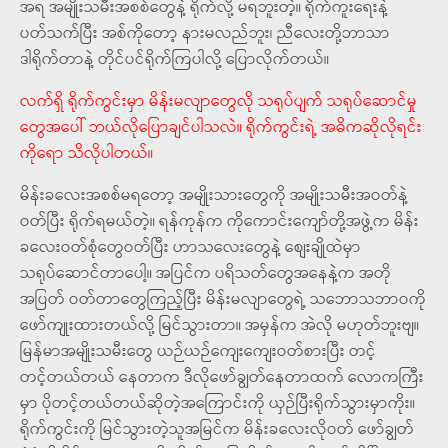
အရ အမျိုးသမီးအစစ်တွေနဲ့ ရိုက်လို့ မရဘူးတဲ့။ ရိုက်ကူးရေးနဲ့
ပတ်သက်ပြီး အစ်ကိုတော့ နားမလည်ဘူး၊ ညီလေးတို့ဘာသာ
ဒါရိုက်တာနဲ့ တိုင်ပင်ရိုက်ကြပါလို့ ပြောလိုက်တယ်။
လက်ရှိ ရိုက်ကွင်းမှာ မိန်းမလျာတွေလို သရုပ်ပျက် သရုပ်ဆောင်မှု
တွေအပေါ် ဘယ်လိုပြောချင်ပါသလဲ။ ရိုက်ကွင်းရဲ့ အဓိကဆိုလိုရင်း
ကိုရော သိလိုပါတယ်။
မိန်းခလေးအစစ်မရတော့ အမျိုးသားတွေကို အမျိုးသမီးအဝတ်နဲ့
ဝတ်ပြီး ရိုက်ရမယ်တဲ့။ ရန်ကုန်က ကိုကောင်းကျော်တို့အဖွဲ့က မိန်း
ခလေးဝတ်စုံတွေဝတ်ပြီး ဟာသလေးတွေနဲ့ စျေးချိုထဲမှာ
သရုပ်ဆောင်တာပေါ့။ အပြင်က ပရိသတ်တွေအနေနဲ့က အတို
အပြတ် ဝတ်တာတွေကြည့်ပြီး မိန်းမလျာတွေရဲ့ သဘောသဘာဝကို
ဖော်ကျုးထားတယ်လို့ မြင်သွားတာ။ အမှန်က အဲလို မဟုတ်ဘူးဗျ။
မြန်မာအမျိုးသမီးတွေ ယဉ်ယဉ်ကျေးကျေးဝတ်စားပြီး တင့်
တင့်တယ်တယ် နေတာက ဒီလိုဖော်ချွတ်နေတာထက် လောကကြီး
မှာ ပိုတင့်တယ်တယ်ဆိုတဲ့အကြောင်းကို ယှဉ်ပြီးရိုက်သွားမှာကိုး။
ရိုက်ကွင်းကို မြင်သွားတဲ့သူအမြင်က မိန်းခလေးလိုဝတ် ဖော်ချွတ်