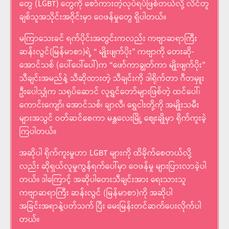
တွေ (LGBT) တွေကို စော်ကားတဲ့လုပ်ရပ်ဖြစ်တယ်လို့ လိင်တူ
ချစ်သူအသိုင်းအဝိုင်းမှာ ဝေဖန်မှုတွေ ရှိပါတယ်။
မကြာသေးခင် ရက်ပိုင်းအတွင်းကလည်း ကဗျာဆရာကြီး
ဆန်းလွင်(မြန်မာစာ)ရဲ့ “ မျိုးဖျက်ပိုး” ကဗျာကို တေးဆို-
အောင်သစ် (ပေါ်ပေါ်ပေါ်)က “ဖော်ကာချွတ်ကာ မျိုးဖျက်ပိုး”
သီချင်းအမည်နဲ့ သီဆိုထားတဲ့ သီချင်းကို ဒါရိုက်တာ ဂီတမှူး
ဦးပေါသျှံက သရုပ်ဆောင် လူရွှင်တော်များဖြစ်တဲ့ ထင်ပေါ်၊
ကောင်းကျော်၊ အောင်သစ်၊ ချာလီ၊ ရွှေငါးတို့ကို အမျိုးသမီး
များအသွင် ဝတ်ဆင်စေကာ မန္တလေးမြို့ စျေးချိုမှာ ရိုက်ကူးခဲ့
ကြပါတယ်။
အဆိုပါ ရိုက်ကူးမှုဟာ LGBT များကို ထိခိုက်စေတယ်လို့
လည်း ဆိုရှယ်လူမှုကွန်ရက်ပေါ်မှာ ဝေဖန်မှု များပြားလာခဲ့ပါ
တယ်။ ဒါကြောင့် အဆိုပါတေးသီချင်းအား ရေးသားသူ
ကဗျာဆရာကြီး ဆန်းလွင် (မြန်မာစာ)ကို အဆိုပါ
အခြင်းအရာနဲ့ပတ်သက် ပြီး မေးမြန်းတင်ဆက်ပေးလိုက်ပါ
တယ်။