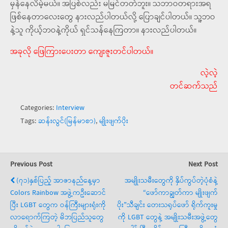
မှန်နေလိမ့်မယ်။ အပြစ်လည်း မမြင်တတ်ဘူး။ သဘာဝတရားအရ
ဖြစ်နေတာလေးတွေ နားလည်ပါတယ်လို့ ပြောချင်ပါတယ်။ သူ့ဘဝ
နဲ့သူ ကိုယ့်ဘဝနဲ့ကိုယ် ရှင်သန်နေကြတာ။ နားလည်ပါတယ်။
အခုလို ဖြေကြားပေးတာ ကျေးဇူးတင်ပါတယ်။
လဲ့လဲ့
တင်ဆက်သည်
Categories:
Interview
Tags:
ဆန်းလွင်(မြန်မာစာ)
,
မျိုးဖျက်ပိုး
Previous Post
Next Post
(၇၁)နှစ်ပြည့် အာဇာနည်နေ့မှာ
အမျိုးသမီးတွေကို နှိပ်ကွပ်တဲ့ပုံစံနဲ့
Colors Rainbow အဖွဲ့ကဦးဆောင်
“ဖော်ကာချွတ်ကာ မျိုးဖျက်
ပြီး LGBT တွေက ဝန်ကြီးများရုံးကို
ပိုး”သီချင်း တေးသရုပ်ဖော် ရိုက်ကူးမှု
လာရောက်ကြတဲ့ မိဘပြည်သူတွေ
ကို LGBT တွေနဲ့ အမျိုးသမီးအဖွဲ့တွေ