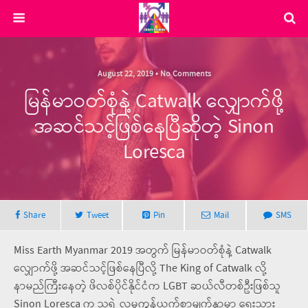
August 22, 2019 • No Comments
မြန်မာဝတ်စုံနဲ့ Catwalk လျှောက်ဖို့
အဆင်သင့်ဖြစ်နေပြီဆိုတဲ့ Sinon
Loresca
Share
Tweet
Pin
Mail
SMS
Miss Earth Myanmar 2019 အတွက် မြန်မာဝတ်စုံနဲ့ Catwalk
လျှောက်ဖို့ အဆင်သင့်ဖြစ်နေပြီလို့ The King of Catwalk လို့
နာမည်ကြီးနေတဲ့ ဖိလစ်ပိုင်နိုင်ငံက LGBT ဆယ်လီတစ်ဦးဖြစ်သူ
Sinon Loresca က သူရဲ့ လူမှုကွန်ယက်စာမျက်နှာမှာ ရေးသား