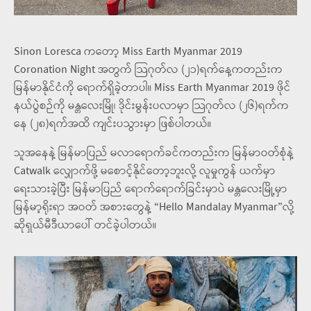
Sinon Loresca ကတော့ Miss Earth Myanmar 2019
Coronation Night အတွက် သြဂုတ်လ (၂၁)ရက်နေ့ကတည်းက
မြန်မာနိုင်ငံကို ရောက်ရှိခဲ့တာပါ။ Miss Earth Myanmar 2019 ဖိုင်
နယ်ပွဲစဉ်ကို မန္တလေးမြို၊ ဒိုင်းမွန်းပလာမှာ သြဂုတ်လ (၂၆)ရက်က
နေ (၂၈)ရက်အထိ ကျင်းပသွားမှာ ဖြစ်ပါတယ်။
သူအနေနဲ့ မြန်မာပြည် မလာရောက်ခင်ကတည်းက မြန်မာဝတ်စုံနဲ့
Catwalk လျှောက်ဖို့ မစောင့်နိုင်တော့ဘူးလို့ လူမှုကွန် ယက်မှာ
ရေးသားခဲ့ပြီး မြန်မာပြည် ရောက်ရောက်ခြင်းမှာပဲ မန္တလေးမြို့မှာ
မြန်မာ့ရိုးရာ အဝတ် အစားတွေနဲ့ “Hello Mandalay Myanmar”လို့
ဆိုရှယ်မီဒီယာပေါ် တင်ခဲ့ပါတယ်။