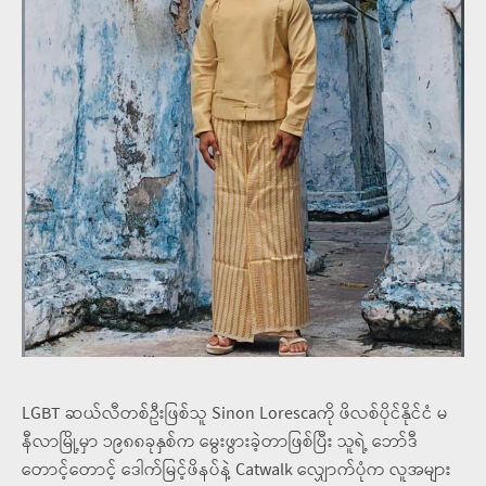
LGBT ဆယ်လီတစ်ဦးဖြစ်သူ Sinon Lorescaကို ဖိလစ်ပိုင်နိုင်ငံ မ
နီလာမြို့မှာ ၁၉၈၈ခုနှစ်က မွေးဖွားခဲ့တာဖြစ်ပြီး သူရဲ့ ဘော်ဒီ
တောင့်တောင့် ဒေါက်မြင့်ဖိနပ်နဲ့ Catwalk လျှောက်ပုံက လူအများ