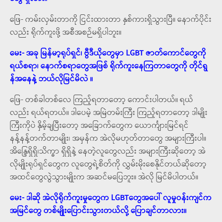
ဖြေ- ကမ်းလှမ်းတာကို ငြင်းထားတာ နှစ်ကားရှိသွားပြီ။ နောက်ပိုင်း
လည်း ရိုက်ကူးဖို့ အစီအစဉ်မရှိပါဘူး။
မေး- အခု မြန်မာ့ရုပ်ရှင်၊ ဗွီဒီယိုတွေမှာ LGBT ဇာတ်ကောင်တွေကို
ရယ်စရာ၊ နောက်စရာတွေအဖြစ် ရိုက်ကူးနေကြတာတွေကို တိုင်ရွ
န်အနေနဲ့ ဘယ်လိုမြင်မိလဲ ။
ဖြေ- တစ်ခါတစ်လေ ကြည့်ရတာတော့ ကောင်းပါတယ်။ ရယ်
လည်း ရယ်ရတယ်။ ဒါပေမဲ့ အမြဲတမ်းကြီး ကြည့်ရတာတော့ ဒါမျိုး
ကြီးကိုပဲ နှိမ့်ချပြီးတော့ အခြောက်တွေက ယောင်္ကျားမြင်ရင်
နန့်နန့်တက်တာမျိုး၊ အမှန်က အဲလိုမဟုတ်တာတွေ အများကြီးပါ။
အိန္ဒြေရှိရှိ၊သိက္ခာ ရှိရှိနဲ့ နေတဲ့လူတွေလည်း အများကြီးဆိုတော့ အဲ
လိုမျိုးရုပ်ရှင်တွေက လူတွေရဲ့စိတ်ကို လွှမ်းမိုးစေနိုင်တယ်ဆိုတော့
အထင်တွေလွဲသွားမျိုးက အဆင်မပြေဘူး။ အဲလို မြင်မိပါတယ်။
မေး- ဒါဆို အဲလိုရိုက်ကူးမှုတွေက LGBTတွေအပေါ် လူမှုဝန်းကျင်က
အမြင်တွေ တစ်မျိုးပြောင်းသွားတယ်လို့ ပြောချင်တာလား။