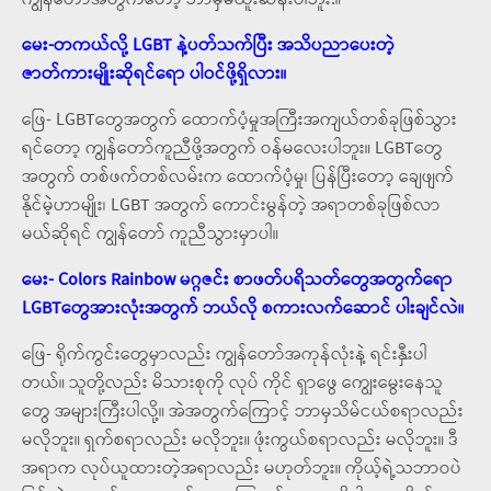
ကျွန်တော်အတွက်တော့ ဘာမှမထူးဆန်းပါဘူး.။
မေး-တကယ်လို့ LGBT နဲ့ပတ်သက်ပြီး အသိပညာပေးတဲ့
ဇာတ်ကားမျိုးဆိုရင်ရော ပါဝင်ဖို့ရှိလား။
ဖြေ- LGBTတွေအတွက် ထောက်ပံ့မှုအကြီးအကျယ်တစ်ခုဖြစ်သွား
ရင်တော့ ကျွန်တော်ကူညီဖို့အတွက် ဝန်မလေးပါဘူး။ LGBTတွေ
အတွက် တစ်ဖက်တစ်လမ်းက ထောက်ပံ့မှု၊ ပြန်ပြီးတော့ ချေဖျက်
နိုင်မဲ့ဟာမျိုး၊ LGBT အတွက် ကောင်းမွန်တဲ့ အရာတစ်ခုဖြစ်လာ
မယ်ဆိုရင် ကျွန်တော် ကူညီသွားမှာပါ။
မေး- Colors Rainbow မဂ္ဂဇင်း စာဖတ်ပရိသတ်တွေအတွက်ရော
LGBTတွေအားလုံးအတွက် ဘယ်လို စကားလက်ဆောင် ပါးချင်လဲ။
ဖြေ- ရိုက်ကွင်းတွေမှာလည်း ကျွန်တော်အကုန်လုံးနဲ့ ရင်းနှီးပါ
တယ်။ သူတို့လည်း မိသားစုကို လုပ် ကိုင် ရှာဖွေ ကျွေးမွေးနေသူ
တွေ အများကြီးပါလို့။ အဲအတွက်ကြောင့် ဘာမှသိမ်ငယ်စရာလည်း
မလိုဘူး။ ရှက်စရာလည်း မလိုဘူး။ ဖုံးကွယ်စရာလည်း မလိုဘူး။ ဒီ
အရာက လုပ်ယူထားတဲ့အရာလည်း မဟုတ်ဘူး။ ကိုယ့်ရဲ့သဘာဝပဲ