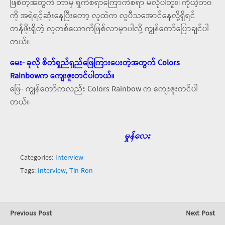
ဖြစ်တဲ့အတွက် ဘာမှ ရှက်စရာကြောက်စရာ မလိုပါဘူး။ ကိုယ့်ဘဝ
ကို အရဲရင့်ဆုံးနေပြီးတော့ လူထဲက လူပီသအောင်နေလို့ရှိရင်
တန်ဖိုးရှိတဲ့ လူတစ်ယောက်ဖြစ်လာမှာပါလို့ ကျွန်တော်ပြောချင်ပါ
တယ်။
မေး- ခုလို စိတ်ရှည်ရှည်ဖြေကြားပေးတဲ့အတွက် Colors
Rainbowက ကျေးဇူးတင်ပါတယ်။
ဖြေ- ကျွန်တော်ကလည်း Colors Rainbow က ကျေးဇူးတင်ပါ
တယ်။
မှုန်လေး
Categories:
Interview
Tags:
Interview
,
Tin Ron
Previous Post
Next Post