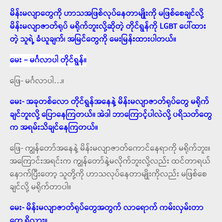
မိန်းမလျာတွေကို ဟာသအဖြစ်လုပ်နေတာမျိုးကို မဖြစ်စေချင်လို့
မိန်းမလျာဇာတ်ရုပ် မရိုက်ဘူးလို့ဆိုတဲ့ တိုင်ရွန်ကို LGBT ပေါ်ထား
တဲ့ သူရဲ့ ခံယူချက်၊ အမြင်တွေကို မေးမြန်းထားပါတယ်။
မေး – မင်္ဂလာပါ တိုင်ရွန်။
ဖြေ- မင်္ဂလာပါ…။
မေး- အခုတစ်လော တိုင်ရွန်အနေနဲ့ မိန်းမလျာဇာတ်ရုပ်တွေ မရိုက်
ချင်ဘူးလို့ ပြောနေကြတယ်။ အဲဒါ ဘာကြောင့်ပါလဲလို့ ပရိသတ်တွေ
က အရမ်းသိချင်နေကြတယ်။
ဖြေ- ကျွန်တော်အနေနဲ့ မိန်းမလျာဇာတ်ကောင်နေရာကို မရိုက်ဘူး။
အကြောင်းအရင်းက ကျွန်တော်နဲ့မလိုက်ဘူးလို့လည်း ထင်တာရယ်
နောက်ပြီးတော့ သူတို့ကို ဟာသလုပ်နေတာမျိုးကိုလည်း မဖြစ်စေ
ချင်လို့ မရိုက်တာပါ။
မေး- မိန်းမလျာဇာတ်ရုပ်တွေအတွက် လာရောက် ကမ်းလှမ်းတာ
တွေ ရှိလား။