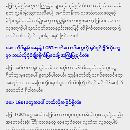
ဖြေ- ရုပ်ရှင်တွေက ကြည့်ပါများရင် ရုပ်ရှင်ထဲက ကာရိုက်တာတစ်
ခုက လွှမ်းမိုးသွားသလိုပေါ့။ အရင်တုန်းက သင်္ဘောသားတွေဆို
မိန်းမရှုပ်တယ်။ ဒါမျိုးတွေ ထည့်ရိုက်တာများတော့ ပြင်ပလောက
လူတွေကိုပါ သွယ်ဝှက်သောနည်းအားဖြင့် ထိခိုက်တာလေးတွေ ရှိ
တယ်။ ဒါက ရိုက်ကူးပါများရင် ဖြစ်တာပါ။
မေး- တိုင်ရွန်အနေနဲ့ LGBTဇာတ်ကောင်တွေကို ရုပ်ရှင်၊ဗွီဒီယိုတွေ
မှာ ဘယ်လိုပုံစံမျိုးရိုက်ပြပေးဖို့ အကြံပြုချင်လဲ။
ဖြေ- အဓိကက ရုင်ရှင်တစ်ကားဆိုတာ ဖန်တီးထုတ်လုပ်သူတွေ
ရိုက်ကူးမှုတွေပေါ် မူတည်ပါတယ်။ ကျွန်တော်တို့ သရုပ်ဆောင်တွေ
အနေနဲ့က ဘာမှပြောလို့မရပါဘူး။ ကိုယ်မကြိုက်ရင် မရိုက်နဲ့ပေါ့။ ဒီ
လောက်ပဲ ရှိပါတယ်။
မေး- LGBTတွေအပေါ် ဘယ်လိုအမြင်ရှိလဲ။
ဖြေ- LGBTတွေအပေါ်အမြင်က ဘာမှမထူးဆန်းပါဘူး။ သူတို့လည်း
အကောင်းဆုံးကြိုးစားနေတဲ့ လူတွေပဲလေ။ လူထဲက လူတွေပါပဲ။