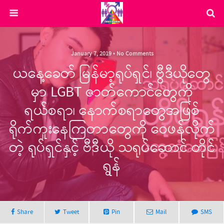
January 7, 2019 • No Comments
ယနေ့ခေတ် မြန်မာ့ရုပ်ရှင်၊ ဗွီဒီယိုတွေ
မှာ LGBT ဇာတ်ကောင်တွေကို
ရယ်စရာ၊ နောက်စရာတွေအဖြစ်
ရိုက်ကူးနေကြတာတွေကို ဝေဖန်လိုက်
တဲ့ ရုပ်ရှင်နှင့် ဗီဒီယို သရုပ်ဆောင် တိုင်
ရွန်
Share
Tweet
Pin
Mail
SMS