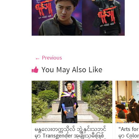
← Previous
You May Also Like
မန္တလေးတက္ကသိုလ် ဘွဲ့နှင်းသဘင်
“Arts for
မှာ Transgender အမျိုးသမီးဖြစ်
မှာ Colo