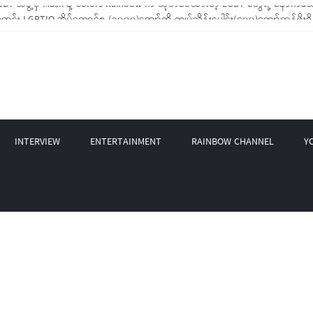
 LGBTIQ အိမ်ထောင်စု (၁၀၀၀)ကျော်ကို ကျပ်သိန်းပေါင်း(၄၀၀)ကျော်တန်ဖိုးရှိ မီးဖိ
့ LGBT Rights Network တို့ပူးပေါင်း၍ COVID-19 ကာလအတွင်း LGBTIQ+ အိမ်ထောင်စု
 နဲ့ Non-LGBT တစ်ရာကျော်ကို Myeik LGBT Institute မှ ဆန်နဲ့ စားသောက်စရာများ
စက်တင်ဘာလအတွင်း အွန်လိုင်းသင်တန်းနှစ်ခု ဖွင့်လှစ်ပေးနိုင်ခဲ့
BT အဖွဲ့မှ Mask နဲ့ Colors Rainbow က ထုတ်ဝေထားတဲ့ LGBT တွေရဲ့ နောက်ခံသမ
INTERVIEW
ENTERTAINMENT
RAINBOW CHANNEL
Y