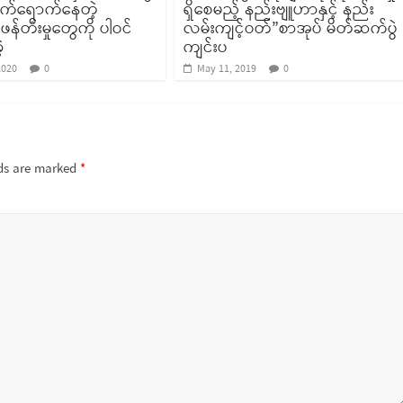
က်ရောက်နေတဲ့
ရှိစေမည့် နည်းဗျူဟာနှင့် နည်း
်တီးမှုတွေကို ပါဝင်
လမ်းကျင့်ဝတ်”စာအုပ် မိတ်ဆက်ပွဲ
့
ကျင်းပ
2020
0
May 11, 2019
0
lds are marked
*