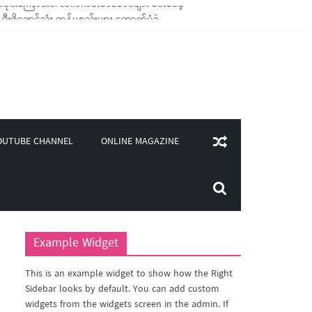
ုချောင်သုံး ကုန်ပစ္စည်းများ ထောက်ပံ့ခဲ့
(၄၀၀)ကျော်ကို မီးဖိုချောင် သုံးပစ္စည်းများ ထောက်ပံ့
လှူဒါန်း
ိုင်းကြောင်းပါ လက်ကမ်းစာစောင်များ ပေးဝေခဲ့
ONLINE MAGAZINE
OUTUBE CHANNEL
Example Widget
This is an example widget to show how the Right
Sidebar looks by default. You can add custom
widgets from the widgets screen in the admin. If