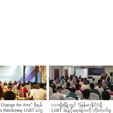
 Change for Arts” ဖိုရမ်
လားရှိုးမြို့တွင် “မြန်မာနိုင်ငံရှိ
rs Rainbowမှ LGBT တွေ
LGBT အခွင့်ရေးများကို တိုးတက်မှု