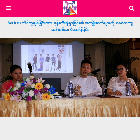
Back to လိင်တူချစ်ခြင်းအား မုန်းတီးရွံရှာခြင်း၏ အကျိုးဆက်များကို စနစ်တကျ
ဆန်းစစ်သက်သေပြခြင်း