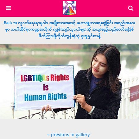
Back to လူငယ်ရေးရာမူဝါဒ အမျိုးသားအဆင့် မဟာဗျူဟာရေးဆွဲခြင်း အစည်းအဝေး
မှာ သက်ဆိုင်ရာကဏ္ဍအလိုက် ကျွမ်းကျင်လူငယ်များကို အထူးဧည့်သည်တော်အဖြစ်
ဖိတ်ကြားဖို့တိုက်တွန်းခဲ့တဲ့ စူးရှရှင်းသန့်
« previous in gallery