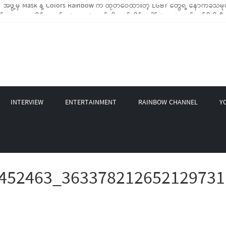
BTIQ အိမ်ထောင်စု (၁၀၀၀)ကျော်ကို ကျပ်သိန်းပေါင်း(၄၀၀)ကျော်တန်ဖိုးရှိ မီးဖိုချ
GBT Rights Network တို့ပူးပေါင်း၍ COVID-19 ကာလအတွင်း LGBTIQ+ အိမ်ထောင်စု(၄
့ Non-LGBT တစ်ရာကျော်ကို Myeik LGBT Institute မှ ဆန်နဲ့ စားသောက်စရာများလှ
တင်ဘာလအတွင်း အွန်လိုင်းသင်တန်းနှစ်ခု ဖွင့်လှစ်ပေးနိုင်ခဲ့
INTERVIEW
ENTERTAINMENT
RAINBOW CHANNEL
Y
452463_363378212652129731