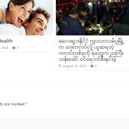
 Health
မလေးရှားနိုင်ငံ ကွာလာလမ်ပူမြို့
က ဂေးကလပ်လို့ ယူဆရတဲ့
, 2016
0
ကလပ်တစ်ခုကို ရဲတွေက ညကြီး
သန်းခေါင် ဝင်ရောက်စီးနင်းခဲ့
August 20, 2018
0
lds are marked
*