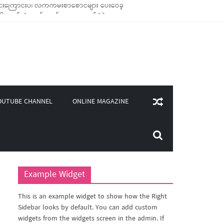
ောင်သုံး ကုန်ပစ္စည်းများ ထောက်ပံ့ခဲ့
၀၀)ကျော်ကို မီးဖိုချောင် သုံးပစ္စည်းများ ထောက်ပံ့
ူဒါန်း
ONLINE MAGAZINE
OUTUBE CHANNEL
Example Widget
This is an example widget to show how the Right
Sidebar looks by default. You can add custom
widgets from the widgets screen in the admin. If