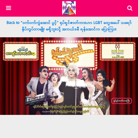
Back to “ဝက်ဝက်ကွဲအောင် ပွင့်” ရုပ်ရှင်ဇာတ်ကားဟာ LGBT တွေအပေါ် သရော်
နှိပ်ကွပ်တာမျိုး မရှိဘူးလို့ အကယ်ဒမီ ရန်အောင်က ပြောကြား