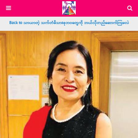
Back to သာယာတဲ့ သက်တံမိသားစုဘဝတွေကို ဘယ်လိုတည်ဆောက်ကြမလဲ