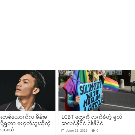
းတစ်ယောက်က မိန်းမ
LGBT တွေကို လက်ခံတဲ့ မွတ်
်လို့ရတာ မဟုတ်ဘူးဆိုတဲ့
ဆလင်နိုင်ငံ ငါးနိုင်ငံ
လင်းယံ
June 13, 2016
0