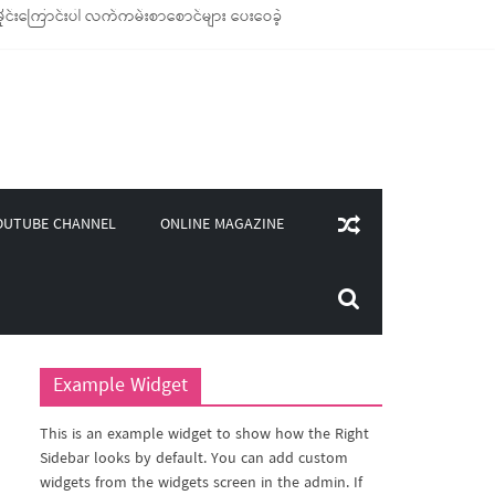
ုင်းကြောင်းပါ လက်ကမ်းစာစောင်များ ပေးဝေခဲ့
ချောင်သုံး ကုန်ပစ္စည်းများ ထောက်ပံ့ခဲ့
၄၀၀)ကျော်ကို မီးဖိုချောင် သုံးပစ္စည်းများ ထောက်ပံ့
ှူဒါန်း
ONLINE MAGAZINE
OUTUBE CHANNEL
Example Widget
This is an example widget to show how the Right
Sidebar looks by default. You can add custom
widgets from the widgets screen in the admin. If