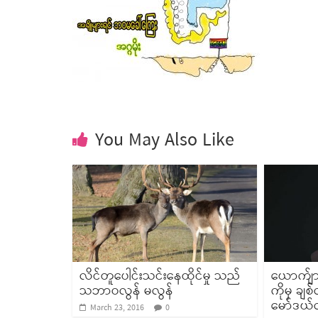
You May Also Like
လိင်တူပေါင်းသင်းနေထိုင်မှု သည်
ယောက်ျာ
သဘာဝလွန် မလွန်
ကိုမှ ချစ
မော်ဒယ်
March 23, 2016
0