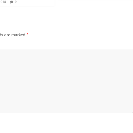
2018
0
lds are marked
*