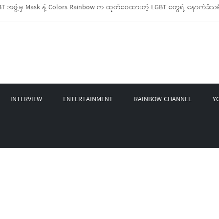
 အဖွဲ့မှ Mask နဲ့ Colors Rainbow က ထုတ်ဝေထားတဲ့ LGBT တွေရဲ့ နောက်ခံသမိ
LGBTIQ အိမ်ထောင်စု (၁၀၀၀)ကျော်ကို ကျပ်သိန်းပေါင်း(၄၀၀)ကျော်တန်ဖိုးရှိ မီးဖို
LGBT Rights Network တို့ပူးပေါင်း၍ COVID-19 ကာလအတွင်း LGBTIQ+ အိမ်ထောင်စု(
ဲ့ Non-LGBT တစ်ရာကျော်ကို Myeik LGBT Institute မှ ဆန်နဲ့ စားသောက်စရာများလ
က်တင်ဘာလအတွင်း အွန်လိုင်းသင်တန်းနှစ်ခု ဖွင့်လှစ်ပေးနိုင်ခဲ့
INTERVIEW
ENTERTAINMENT
RAINBOW CHANNEL
Y