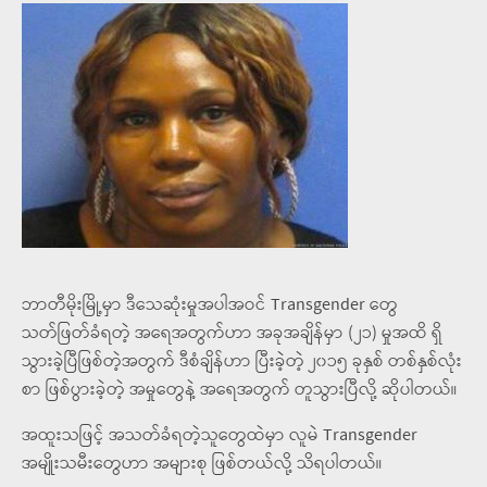
ဘာတီမိုးမြို့မှာ ဒီသေဆုံးမှုအပါအဝင် Transgender တွေ
သတ်ဖြတ်ခံရတဲ့ အရေအတွက်ဟာ အခုအချိန်မှာ (၂၁) မှုအထိ ရှိ
သွားခဲ့ပြီဖြစ်တဲ့အတွက် ဒီစံချိန်ဟာ ပြီးခဲ့တဲ့ ၂၀၁၅ ခုနှစ် တစ်နှစ်လုံး
စာ ဖြစ်ပွားခဲ့တဲ့ အမှုတွေနဲ့ အရေအတွက် တူသွားပြီလို့ ဆိုပါတယ်။
အထူးသဖြင့် အသတ်ခံရတဲ့သူတွေထဲမှာ လူမဲ Transgender
အမျိုးသမီးတွေဟာ အများစု ဖြစ်တယ်လို့ သိရပါတယ်။