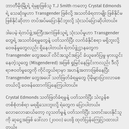
ဘာတီမိုးမြို့ရဲ့ ရဲမှူးဖြစ်သူ T.J Smith ကတော့ Crystal Edmonds
ရဲ့ သေဆုံးမှုဟာ Transgender ဖြစ်လို့ အသတ်ခံရတာမျိုး ဖြစ်နိုင်မ
ဖြစ်နိုင်ဆိုတာ တပ်အပ်မပြောနိုင်ဘူးလို့ သုံးသပ်ပြောဆိုပါတယ်။
ဒါပေမဲ့ ရဲတပ်ဖွဲ့အကြီးအကဲဖြစ်သူရဲ့ သုံးသပ်မှုဟာ Transgender
တွေရဲ့ အသတ်ခံရမှုတွေနဲ့ ပတ်သက်ပြီး လက်ခံနိုင်စရာ မရှိဘူးလို့
ဝေဖန်မှုတွေလည်း ရှိနေပါတယ်။ ရဲတပ်ဖွဲ့ဌာနတွေက
Transgender တွေအပေါ် လိင်အသွင်အပြင် ခံယူဖော်ပြမှု မှားယွင်း
နေတဲ့သူတွေ (Misgendered) အဖြစ် ရှုမြင်နေခြင်းကလည်း ဒီလို
ရာဇဝတ်မှုတွေကို ကိုင်တွယ်ရာမှာ အဟန့်အတားဖြစ်နေပြီး
Transgender တွေအပေါ် သတ်ဖြတ်ခံရမှုတွေ ပိုမိုများပြားလာစေ
တယ်လို့ ဝေဖန်ထောက်ပြနေကြပါတယ်။
Crystal Edmonds သတ်ဖြတ်ခံရမှုနဲ့ ပတ်သက်ပြီး သဲလွန်စ
တစ်စုံတစ်ရာ မရရှိသေးဘူးလို့ ရဲတွေက ပြောပါတယ်။
လောလောဆယ်တော့ လူသတ်မှုနဲ့ ပတ်သက်ပြီး သတင်းပေးနိုင်သူ
ကို ဆုငွေအဖြစ် ဒေါ်လာ (၂၀၀၀) ပေးဖို့ ထုတ်ပြန်ကြေငြာထားပါ
တယ်။