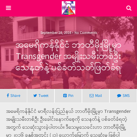
September 28, 2016 • No Comments
အမေရိကန်နိုင်ငံ ဘာတီမိုးမြို့မှာ
Transgender အမျိုးသမီးတစ်ဦး
သေနတ်နဲ့ ပစ်ခတ်သတ်ဖြတ်ခံရ
Share
Tweet
Pin
Mail
SMS
အမေရိကန်နိုင်ငံ မာရီလန်းပြည်နယ် ဘာတီမိုးမြို့မှာ Transgender
အမျိုးသမီးတစ်ဦး ဦးခေါင်းနောက်စေ့ကို သေနတ်နဲ့ ပစ်ခတ်ခံရတဲ့
အတွက် သေဆုံးသွားခဲ့ပါတယ်။ ဒီသေမှုသေခင်းဟာ ဘာတီမိုးမြို့
မှာ ၂၀၁၆ ခုနှစ်အတွင်း (၂၁) ယောက်မြောက် သေဆုံးမှု ဖြစ်ပါ