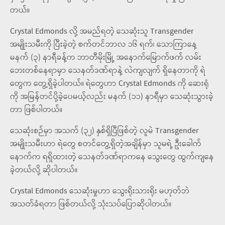
တယ်။
Crystal Edmonds လို့ အမည်ရတဲ့ သေဆုံးသူ Transgender
အမျိုးသမီးကို ပြီးခဲ့တဲ့ စက်တင်ဘာလ ၁၆ ရက်၊ သောကြာနေ့
မနက် (၃) နာရီခန့်က ဘာတီမိုးမြို့ အနောက်မြောက်ဖက် လမ်း
ဘေးတစ်နေရာမှာ သေနတ်ဒဏ်ရာနဲ့ လဲကျလျက် ရှိနေတာကို ရဲ
တွေက တွေ့ရှိခဲ့ပါတယ်။ ရဲတွေဟာ Crystal Edmonds ကို ဆေးရုံ
ကို အမြန်တင်ပို့ခဲ့ပေမယ့်လည်း မနက် (၁၁) နာရီမှာ သေဆုံးသွားခဲ့
တာ ဖြစ်ပါတယ်။
သေဆုံးစဉ်မှာ အသက် (၃၂) နှစ်ရှိပြီဖြစ်တဲ့ လူမဲ Transgender
အမျိုးသမီးဟာ ရဲတွေ စတင်တွေ့ရှိတဲ့အချိန်မှာ သူမရဲ့ ဦးခေါက်
နောက်က ရရှိထားတဲ့ သေနတ်ဒဏ်ရာကနေ သွေးတွေ ထွက်ကျနေ
ခဲ့တယ်လို့ ဆိုပါတယ်။
Crystal Edmonds သေဆုံးမှုဟာ သွေးရိုးသားရိုး မဟုတ်ဘဲ
အသတ်ခံရတာ ဖြစ်တယ်လို့ သုံးသပ်ပြောဆိုပါတယ်။