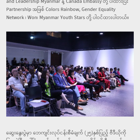
and Leadership Myanmar နဲ့ Canada Embassy တို့ ပါထားပြီး
Partnership အဖြစ် Colors Rainbow, Gender Equality
Network ၊ Won၊ Myanmar Youth Stars တို့ ပါဝင်ထားပါတယ်။
ဆွေးနွေးပွဲမှာ ဘေကျင်းလုပ်ငန်းစီမံချက် (၂၅)နှစ်ပြည့် ဗီဒီယိုကို