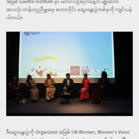
အဖြစ် Goethe Institute မှာ မတ်လ(၉)ရက်နေ့က မျိုးဆက်
အားလုံး တန်းတူညီမျှရေး စကားဝိုင်း ဆွေးနွေးပွဲတစ်ခုကို ကျင်းပခဲ့
ပါတယ်။
ဒီဆွေးနွေးပွဲကို Organized အဖြစ် UN Women, Women’s Voice