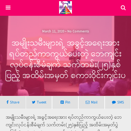
March 11, 2020 • No Comments
အမျိုးသမီးများရဲ့ အခွင့်အရေးအား
ရပ်တည်ကာကွယ်ပေးတဲ့ ဘေကျင်း
လုပ်ငန်းစီမံချက် သက်တမ်း(၂၅)နှစ်
ပြည့် အထိမ်းအမှတ် စကားဝိုင်းကျင်းပ
Share
Tweet
Pin
Mail
SMS
အမျိုးသမီးများရဲ့ အခွင့်အရေးအား ရပ်တည်ကာကွယ်ပေးတဲ့ ဘေ
ကျင်းလုပ်ငန်းစီမံချက် သက်တမ်း(၂၅)နှစ်ပြည့် အထိမ်းအမှတ်ပွဲ