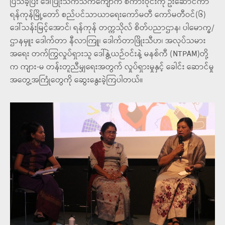
ပြသခဲ့ပြီး ဒေါ်ပြုံးသက်သက်ကျော်က စကားဝိုင်းကို ဦးဆောင်ကာ
ရန်ကုန်မြို့တော် စည်ပင်သာယာရေးကော်မတီ ကော်မတီဝင်(၆)
ဒေါ်သန်းမြင့်အောင်၊ ရန်ကုန် တက္ကသိုလ် စိတ်ပညာဌာန၊ ပါမောက္ခ/
ဌာနမှူး ဒေါက်တာ နီလာကြူ၊ ဒေါက်တာဖြိုးသီဟ၊ အလုပ်သမား
အရေး တက်ကြွလှုပ်ရှားသူ ဒေါ်နွဲ့ယဉ်ဝင်းနဲ့ မနစ်ကီ (NTPAM)တို့
က ကျား-မ တန်းတူညီမျှရေးအတွက် လှုပ်ရှားမှုနှင့် ခေါင်း ဆောင်မှု
အတွေ့အကြုံတွေကို ဆွေးနွေးခဲ့ကြပါတယ်။