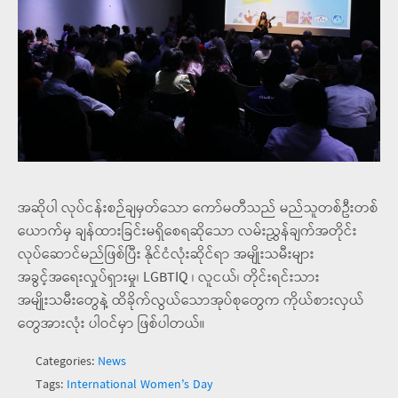
အဆိုပါ လုပ်ငန်းစဉ်ချမှတ်သော ကော်မတီသည် မည်သူတစ်ဦးတစ်
ယောက်မှ ချန်ထားခြင်းမရှိစေရဆိုသော လမ်းညွှန်ချက်အတိုင်း
လုပ်ဆောင်မည်ဖြစ်ပြီး နိုင်ငံလုံးဆိုင်ရာ အမျိုးသမီးများ
အခွင့်အရေးလှုပ်ရှားမှု၊ LGBTIQ ၊ လူငယ်၊ တိုင်းရင်းသား
အမျိုးသမီးတွေနဲ့ ထိခိုက်လွယ်သောအုပ်စုတွေက ကိုယ်စားလှယ်
တွေအားလုံး ပါဝင်မှာ ဖြစ်ပါတယ်။
Categories:
News
Tags:
International Women’s Day