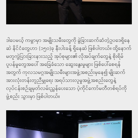
ဒါပေမယ့် ကမ္ဘာမှာ အမျိုးသမီးတွေကို ခွဲခြားဆက်ဆံတဲ့ဥပဒေရှိနေ
ဆဲ နိင်ငံတွေဟာ (၁၅၀)ခု နီးပါးခန့် ရှိနေဆဲ ဖြစ်ပါတယ်။
ထို့နောက်
မတူကွဲပြားခြားနားသည့် အုပ်စုများ၏ လိုအပ်ချက်တွေနဲ့ စိုးရိမ်
ပူပန်မှုတွေအပေါ် အခြေခံသော ဆွေးနွေးမှုများ ဖြစ်ပေါ်စေရန်
အတွက် ကုလသမဂ္ဂအမျိုးသမီးများအဖွဲ့အစည်းမှနေ၍ မျိုးဆက်
အားလုံးတန်းတူညီမျှရေး အရပ်သားလူမှုအဖွဲ့အစည်းတွေနဲ့
လုပ်ငန်းစဉ်ချမှတ်လမ်းညွှန်ပေးသော ပဲ့ကိုင်ကော်မတီတစ်ရပ်ကို
ဖွဲ့စည်း သွားမှာ ဖြစ်ပါတယ်။