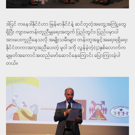
ဒါပြင် ကနေဒါနိုင်ငံဟာ မြန်မာနိုင်ငံနဲ့ ဆင်တူတဲ့အတွေ့အကြုံ့တွေ
ရှိပြီး ကျား၊မတန်းတူညီမျှရေးအတွက် ပြည်တွင်း၊ ပြည်ပမှာပါ
အားပေးကူညီနေသလို အမျိုးသမီးများ တန်းတူအခွင့်အရေးရရှိရေး
နိုင်ငံတကာအကူအညီပေးတဲ့ မူဝါ ဒကို လွန်ခဲ့တဲ့(၄)နှစ်လောက်က
ချမှတ်အကောင်အထည်ဖော်ဆောင်နေကြောင်း ပြောကြားခဲ့ပါ
တယ်။