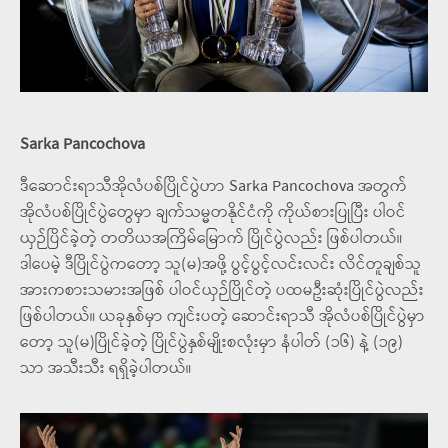
Sarka Pancochova
ဒီဆောင်းရာသီအိုလံပစ်ပြိုင်ပွဲဟာ Sarka Pancochova အတွက်
အိုလံပစ်ပြိုင်ပွဲတွေမှာ ချက်သမ္မတနိုင်ငံကို ကိုယ်စားပြုပြီး ပါဝင်
ယှဉ်ပြိင်ခဲ့တဲ့ တတိယအကြိမ်မြောက် ပြိုင်ပွဲလည်း ဖြစ်ပါတယ်။
ဒါပေမဲ့ ဒီပြိုင်ပွဲကတော့ သူ(မ)အဖို့ ပွင့်ပွင့်လင်းလင်း လိင်တူချစ်သူ
အားကစားသမားအဖြစ် ပါဝင်ယှဉ်ပြိုင်တဲ့ ပထမဦးဆုံးပြိုင်ပွဲလည်း
ဖြစ်ပါတယ်။ ယခုနှစ်မှာ ကျင်းပတဲ့ ဆောင်းရာသီ အိုလံပစ်ပြိုင်ပွဲမှာ
တော့ သူ(မ)ပြိုင်ခဲ့တဲ့ ပြိုင်ပွဲနှစ်မျိုးစလုံးမှာ နံပါတ် (၁၆) နဲ့ (၁၉)
သာ အသီးသီး ရရှိခဲ့ပါတယ်။