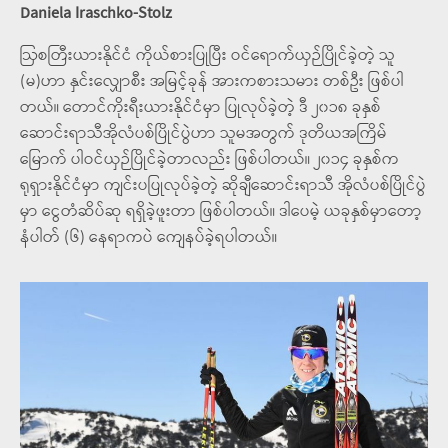
Daniela Iraschko-Stolz
ဩစတြီးယားနိုင်ငံ ကိုယ်စားပြုပြီး ဝင်ရောက်ယှဉ်ပြိုင်ခဲ့တဲ့ သူ
(မ)ဟာ နှင်းလျှောစီး အမြင့်ခုန် အားကစားသမား တစ်ဦး ဖြစ်ပါ
တယ်။ တောင်ကိုးရီးယားနိုင်ငံမှာ ပြုလုပ်ခဲ့တဲ့ ဒီ ၂၀၁၈ ခုနှစ်
ဆောင်းရာသီအိုလံပစ်ပြိုင်ပွဲဟာ သူမအတွက် ဒုတိယအကြိမ်
မြောက် ပါဝင်ယှဉ်ပြိုင်ခဲ့တာလည်း ဖြစ်ပါတယ်။ ၂၀၁၄ ခုနှစ်က
ရုရှားနိုင်ငံမှာ ကျင်းပပြုလုပ်ခဲ့တဲ့ ဆိုချီဆောင်းရာသီ အိုလံပစ်ပြိုင်ပွဲ
မှာ ငွေတံဆိပ်ဆု ရရှိခဲ့ဖူးတာ ဖြစ်ပါတယ်။ ဒါပေမဲ့ ယခုနှစ်မှာတော့
နံပါတ် (၆) နေရာကပဲ ကျေနပ်ခဲ့ရပါတယ်။