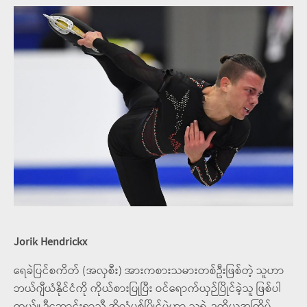
Jorik Hendrickx
ရေခဲပြင်စကိတ် (အလှစီး) အားကစားသမားတစ်ဦးဖြစ်တဲ့ သူဟာ
ဘယ်ဂျီယံနိုင်ငံကို ကိုယ်စားပြုပြီး ဝင်ရောက်ယှဉ်ပြိုင်ခဲ့သူ ဖြစ်ပါ