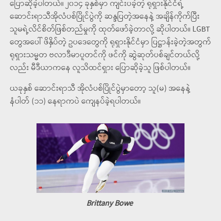
ပြောဆိုခဲ့ပါတယ်။ ၂၀၁၄ ခုနှစ်မှာ ကျင်းပခဲ့တဲ့ ရုရှားနိုင်ငံရဲ့
ဆောင်းရာသီအိုလံပစ်ပြိုင်ပွဲကို ဆန္ဒပြတဲ့အနေနဲ့ အချိန်ကိုက်ပြီး
သူမရဲ့လိင်စိတ်ဖြစ်တည်မှုကို ထုတ်ဖော်ခဲ့တာလို့ ဆိုပါတယ်။ LGBT
တွေအပေါ် ဖိနှိပ်တဲ့ ဥပဒေတွေကို ရုရှားနိုင်ငံမှာ ပြဋ္ဌာန်းခဲ့တဲ့အတွက်
ရုရှားသမ္မတ ဗလာဒီမာပူတင်ကို ဖင်ကို ဆွဲဆုတ်ပစ်ချင်တယ်လို့
လည်း မီဒီယာကနေ လူသိထင်ရှား ပြောဆိုခဲ့သူ ဖြစ်ပါတယ်။
ယခုနှစ် ဆောင်းရာသီ အိုလံပစ်ပြိုင်ပွဲမှာတော့ သူ(မ) အနေနဲ့
နံပါတ် (၁၁) နေရာကပဲ ကျေနပ်ခဲ့ရပါတယ်။
Brittany Bowe