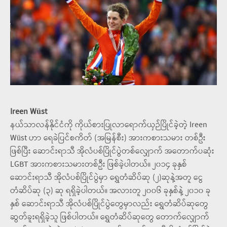
Ireen Wüst
နယ်သာလန်နိုင်ငံကို ကိုယ်စားပြုလာရောက်ယှဉ်ပြိုင်ခဲ့တဲ့ Ireen
Wüst ဟာ ရေခဲပြင်စကိတ် (အမြန်စီး) အားကစားသမား တစ်ဦး
ဖြစ်ပြီး ဆောင်းရာသီ အိုလံပစ်ပြိုင်ပွဲတစ်လျှောက် အတောက်ပဆုံး
LGBT အားကစားသမားတစ်ဦး ဖြစ်ခဲ့ပါတယ်။ ၂၀၁၄ ခုနှစ်
ဆောင်းရာသီ အိုလံပစ်ပြိုင်ပွဲမှာ ရွှေတံဆိပ်ဆု (၂)ဆုနဲ့အတူ ငွေ
တံဆိပ်ဆု (၃) ဆု ရရှိခဲ့ပါတယ်။ အလားတူ ၂၀၀၆ ခုနှစ်နဲ့ ၂၀၁၀ ခု
နှစ် ဆောင်းရာသီ အိုလံပစ်ပြိုင်ပွဲတွေမှာလည်း ရွှေတံဆိပ်ဆုတွေ
ဆွတ်ခူးရရှိခဲ့သူ ဖြစ်ပါတယ်။ ရွှေတံဆိပ်ဆုတွေ တောက်လျှောက်