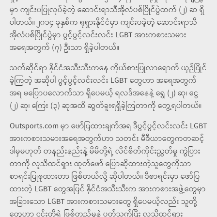
မှာ ကျင်းပပြုလုပ်ခဲ့တဲ့ ဆောင်းရာသီအိုလံပစ်ပြိုင်ပွဲထက် (၂) ဆ ရှိ
ပါတယ်။ ၂၀၁၄ ခုနှစ်က ရုရှားနိုင်ငံမှာ ကျင်းပခဲ့တဲ့ ဆောင်းရာသီ
အိုလံပစ်ပြိုင်ပွဲမှာ ပွင့်ပွင့်လင်းလင်း LGBT အားကစားသမား
အရေအတွက် (၇) ဦးသာ ရှိခဲ့ပါတယ်။
သက်ဆိုင်ရာ နိုင်ငံအသီးသီးကနေ ကိုယ်စားပြုလာရောက် ယှဉ်ပြိုင်
ခဲ့ကြတဲ့ အဆိုပါ ပွင့်ပွင့်လင်းလင်း LGBT တွေဟာ အရေအတွက်
အရ မပြောပလောက်သာ ရှိပေမယ့် ရလဒ်အနေနဲ့ ရွှေ (၂) ဆု၊ ငွေ
(၂) ဆု၊ ကြေး (၃) ဆုအထိ ဆွတ်ခူးရရှိခဲ့ကြတာကို တွေ့ရပါတယ်။
Outsports.com မှာ ဖော်ပြထားချက်အရ ဒီပွင့်ပွင့်လင်းလင်း LGBT
အားကစားသမားအရေအတွက်ဟာ သတင်း မီဒီယာတွေကတဆင့်
ဒါမှမဟုတ် တနည်းနည်းနဲ့ မိမိတို့ရဲ့ လိင်စိတ်ကိုင်းညွှတ်မှု ကွဲပြား
တာကို လူသိထင်ရှား ထုတ်ဖော် ပြောဆိုထားတဲ့သူတွေကိုသာ
စာရင်းပြုစုထားတာ ဖြစ်တယ်လို့ ဆိုပါတယ်။ ဒီစာရင်းမှာ ဖော်ပြ
ထားတဲ့ LGBT တွေအပြင် နိုင်ငံအသီးသီးက အားကစားအဖွဲ့တွေမှာ
အခြားသော LGBT အားကစားသမားတွေ ရှိပေမယ့်လည်း သူတို့
တွေဟာ ၎င်းတို့ရဲ့ ဖြစ်တည်မှုနဲ့ ပတ်သက်ပြီး လူသိထင်ရှား