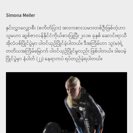
Simona Meiler
နှင်းလွှာလျှောစီး (စကိတ်ပြား) အားကစားသမားတစ်ဦးဖြစ်တဲ့ဟာ
သူမဟာ ဆွစ်ဇာလန်နိုင်ငံကိုယ်စားပြုပြီး ၂၀၁၈ ခုနှစ် ဆောင်းရာသီ
အိုလံပစ်ပြိုင်ပွဲမှာ ပါဝင်ယှဉ်ပြိုင်ခဲ့ပါတယ်။ ဒီအကြိမ်ဟာ သူ(မ)ရဲ့
တတိယအကြိမ်မြောက် ပါဝင်ယှဉ်ပြိုင်မှုလည်း ဖြစ်ပါတယ်။ ဒါပေမဲ့
ပြိုင်ပွဲမှာ နံပါတ် (၂၂) နေရာကပဲ ရပ်တည်ခဲ့ရပါတယ်။