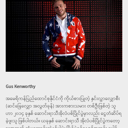
Gus Kenworthy
အမေရိကန်ပြည်ထောင်စုနိုင်ငံကို ကိုယ်စားပြုတဲ့ နှင်းလွှာလျှောစီး
(ဆင်ခြေလျှော အလွတ်ခုန်) အားကစားသမား တစ်ဦးဖြစ်တဲ့ သူ
ဟာ ၂၀၁၄ ခုနှစ် ဆောင်းရာသီအိုလံပစ်ပြိုင်ပွဲမှာလည်း ငွေတံဆိပ်ရ
ခဲ့ဖူးသူ ဖြစ်ပါတယ်။ ယခုနှစ် ဆောင်းရာသီ အိုလံပစ်ပြိုင်ပွဲကတော့