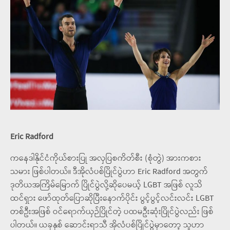
Eric Radford
ကနေဒါနိုင်ငံကိုယ်စားပြု အလှပြစကိတ်စီး (စုံတွဲ) အားကစား
သမား ဖြစ်ပါတယ်။ ဒီအိုလံပစ်ပြိုင်ပွဲဟာ Eric Radford အတွက်
ဒုတိယအကြိမ်မြောက် ပြိုင်ပွဲလို့ဆိုပေမယ့် LGBT အဖြစ် လူသိ
ထင်ရှား ဖော်ထုတ်ပြောဆိုပြီးနောက်ပိုင်း ပွင့်ပွင့်လင်းလင်း LGBT
တစ်ဦးအဖြစ် ဝင်ရောက်ယှဉ်ပြိုင်တဲ့ ပထမဦးဆုံးပြိုင်ပွဲလည်း ဖြစ်
ပါတယ်။ ယခုနှစ် ဆောင်းရာသီ အိုလံပစ်ပြိုင်ပွဲမှာတော့ သူဟာ