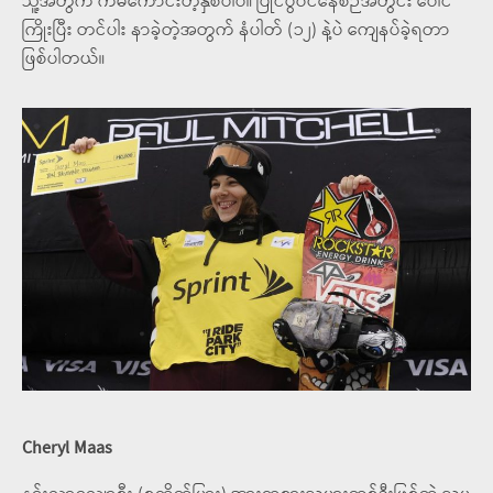
သူ့အတွက် ကံမကောင်းတဲ့နှစ်ပါပဲ။ ပြိုင်ပွဲဝင်နေစဉ်အတွင်း ပေါင်
ကြိုးပြီး တင်ပါး နာခဲ့တဲ့အတွက် နံပါတ် (၁၂) နဲ့ပဲ ကျေနပ်ခဲ့ရတာ
ဖြစ်ပါတယ်။
Cheryl Maas