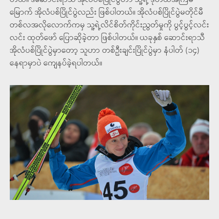
တယ်။ ဒီဆောင်းရာသီ အိုလံပစ်ပြိုင်ပွဲဟာ သူ့ရဲ့ ဒုတိယအကြိမ်
မြောက် အိုလံပစ်ပြိုင်ပွဲလည်း ဖြစ်ပါတယ်။ အိုလံပစ်ပြိုင်ပွဲမတိုင်မီ
တစ်လအလိုလောက်ကမှ သူ့ရဲ့လိင်စိတ်ကိုင်းညွတ်မှုကို ပွင့်ပွင့်လင်း
လင်း ထုတ်ဖော် ပြောဆိုခဲ့တာ ဖြစ်ပါတယ်။ ယခုနှစ် ဆောင်းရာသီ
အိုလံပစ်ပြိုင်ပွဲမှာတော့ သူဟာ တစ်ဦးချင်းပြိုင်ပွဲမှာ နံပါတ် (၁၄)
နေရာမှာပဲ ကျေနပ်ခဲ့ရပါတယ်။