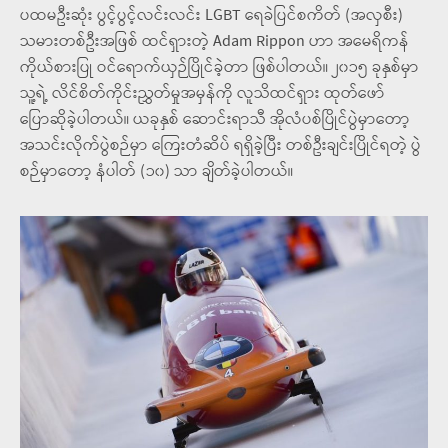
ပထမဦးဆုံး ပွင့်ပွင့်လင်းလင်း LGBT ရေခဲပြင်စကိတ် (အလှစီး)
သမားတစ်ဦးအဖြစ် ထင်ရှားတဲ့ Adam Rippon ဟာ အမေရိကန်
ကိုယ်စားပြု ဝင်ရောက်ယှဉ်ပြိုင်ခဲ့တာ ဖြစ်ပါတယ်။ ၂၀၁၅ ခုနှစ်မှာ
သူ့ရဲ့ လိင်စိတ်ကိုင်းညွှတ်မှုအမှန်ကို လူသိထင်ရှား ထုတ်ဖော်
ပြောဆိုခဲ့ပါတယ်။ ယခုနှစ် ဆောင်းရာသီ အိုလံပစ်ပြိုင်ပွဲမှာတော့
အသင်းလိုက်ပွဲစဉ်မှာ ကြေးတံဆိပ် ရရှိခဲ့ပြီး တစ်ဦးချင်းပြိုင်ရတဲ့ ပွဲ
စဉ်မှာတော့ နံပါတ် (၁၀) သာ ချိတ်ခဲ့ပါတယ်။