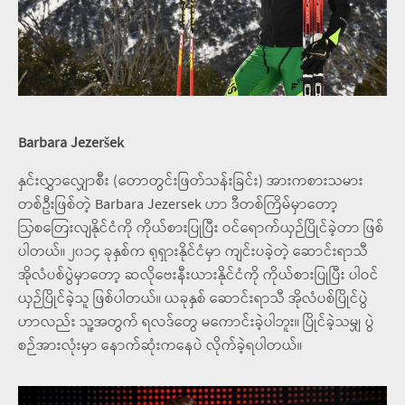
Barbara Jezeršek
နှင်းလွှာလျှောစီး (တောတွင်းဖြတ်သန်းခြင်း) အားကစားသမား
တစ်ဦးဖြစ်တဲ့ Barbara Jezersek ဟာ ဒီတစ်ကြိမ်မှာတော့
ဩစတြေးလျနိုင်ငံကို ကိုယ်စားပြုပြီး ဝင်ရောက်ယှဉ်ပြိုင်ခဲ့တာ ဖြစ်
ပါတယ်။ ၂၀၁၄ ခုနှစ်က ရုရှားနိုင်ငံမှာ ကျင်းပခဲ့တဲ့ ဆောင်းရာသီ
အိုလံပစ်ပွဲမှာတော့ ဆလိုဗေးနီးယားနိုင်ငံကို ကိုယ်စားပြုပြီး ပါဝင်
ယှဉ်ပြိုင်ခဲ့သူ ဖြစ်ပါတယ်။ ယခုနှစ် ဆောင်းရာသီ အိုလံပစ်ပြိုင်ပွဲ
ဟာလည်း သူ့အတွက် ရလဒ်တွေ မကောင်းခဲ့ပါဘူး။ ပြိုင်ခဲ့သမျှ ပွဲ
စဉ်အားလုံးမှာ နောက်ဆုံးကနေပဲ လိုက်ခဲ့ရပါတယ်။