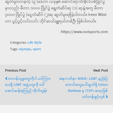
ဆွတ်ခူးလာခဲ့တဲ့ သူ (မ)ဟာ ယခုနှစ် ဆောင်းရာသီအိုလံပစ်ပြိုင်ပွဲ
မှာလည်း မီတာ ၁၀၀၀ ပြိုင်ပွဲ ရွှေတံဆိပ်ဆု (၁) ဆုနဲ့အတူ မီတာ
၃၀၀၀ ပြိုင်ပွဲ (ငွေတံဆိပ် (၂)ဆု ဆွတ်ခူးရရှိခဲ့ပါတယ်။ Ireen Wüst
ဟာ ပွင့်ပွင့်လင်းလင်း ဘိုင်ဆယ်ချူရယ်တစ်ဦး ဖြစ်ပါတယ်။
https://www.outsports.com
Categories:
Life Style
Tags:
olympic
,
sport
Previous Post
Next Post
တာဝန်ယူမှုတွေကိုပါ သင်ကြား
အနာဂတ်မှာ SOGIE ၊ LGBT နည်းပြ
ပေးဖို့ LGBT အဖွဲ့တွေကို ဒေါ်
ကောင်းတွေပေါ်ထွက်ဖို့ Colors
အောင်ဆန်းစုကြည် တိုက်တွန်း
Rainbow မှ (TOT) ဆရာဖြစ်
သင်တန်းဖွင့်လှစ်