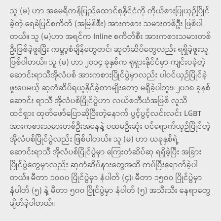
သူ (မ) ဟာ အမေရိကန်ပြည်ထောင်စုနိုင်ငံကို ကိုယ်စားပြုယှဉ်ပြိုင်
ခဲ့တဲ့ ရေခဲပြင်စကိတ် (အမြန်စီး) အားကစား သမားတစ်ဦး ဖြစ်ပါ
တယ်။ သူ (မ)ဟာ အရင်က Inline စကိတ်စီး အားကစားသမားတစ်
ဦးဖြစ်ခဲ့ဖူးပြီး ကမ္ဘာ့စံချိန်တွေတင်၊ ဆုတံဆိပ်တွေလည်း ရရှိခဲ့ဖူးသူ
ဖြစ်ပါတယ်။ သူ (မ) ဟာ ၂၀၁၄ ခုနှစ်က ရုရှားနိုင်ငံမှာ ကျင်းပခဲ့တဲ့
ဆောင်းရာသီအိုလံပစ် အားကစားပြိုင်ပွဲမှာလည်း ပါဝင်ယှဉ်ပြိုင်ခဲ့
ဖူးပေမယ့် ဆုတံဆိပ်ရယူနိုင်ခဲ့တာမျိုးတော့ မရှိခဲ့ပါဘူး။ ၂၀၁၈ ခုနှစ်
ဆောင်း ရာသီ အိုလံပစ်ပြိုင်ပွဲဟာ လယ်စဘီယံအဖြစ် လူသိ
ထင်ရှား ထုတ်ဖော်ပြောဆိုပြီးတဲ့နောက် ပွင့်ပွင့်လင်းလင်း LGBT
အားကစားသမားတစ်ဦးအနေနဲ့ ပထမဦးဆုံး ဝင်ရောက်ယှဉ်ပြိုင်တဲ့
အိုလံပစ်ပြိုင်ပွဲလည်း ဖြစ်ပါတယ်။ သူ (မ) ဟာ ယခုနှစ်ရဲ့
ဆောင်းရာသီ အိုလံပစ်ပြိုင်ပွဲမှာ ကြေးတံဆိပ်ဆု ရရှိခဲ့ပြီး အခြား
ပြိုင်ပွဲတွေမှာလည်း ဆုတံဆိပ်နားတွေအထိ ကပ်ပြီးရောက်ခဲ့ပါ
တယ်။ မီတာ ၁၀၀၀ ပြိုင်ပွဲမှာ နံပါတ် (၄)၊ မီတာ ၁၅၀၀ ပြိုင်ပွဲမှာ
နံပါတ် (၅) နဲ့ မီတာ ၅၀၀ ပြိုင်ပွဲမှာ နံပါတ် (၅) အသီးသီး နေရာတွေ
ချိတ်ခဲ့ပါတယ်။