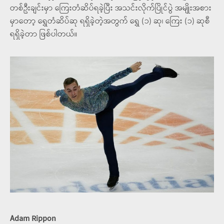
တစ်ဦးချင်းမှာ ကြေးတံဆိပ်ရခဲ့ပြီး အသင်းလိုက်ပြိုင်ပွဲ အမျိုးအစား
မှာတော့ ရွှေတံဆိပ်ဆု ရရှိခဲ့တဲ့အတွက် ရွှေ (၁) ဆု၊ ကြေး (၁) ဆုစီ
ရရှိခဲ့တာ ဖြစ်ပါတယ်။
Adam Rippon