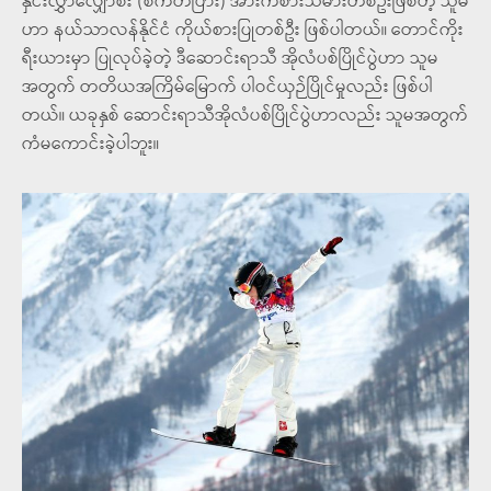
နှင်းလွှာလျှောစီး (စကိတ်ပြား) အားကစားသမားတစ်ဦးဖြစ်တဲ့ သူမ
ဟာ နယ်သာလန်နိုင်ငံ ကိုယ်စားပြုတစ်ဦး ဖြစ်ပါတယ်။ တောင်ကိုး
ရီးယားမှာ ပြုလုပ်ခဲ့တဲ့ ဒီဆောင်းရာသီ အိုလံပစ်ပြိုင်ပွဲဟာ သူမ
အတွက် တတိယအကြိမ်မြောက် ပါဝင်ယှဉ်ပြိုင်မှုလည်း ဖြစ်ပါ
တယ်။ ယခုနှစ် ဆောင်းရာသီအိုလံပစ်ပြိုင်ပွဲဟာလည်း သူမအတွက်
ကံမကောင်းခဲ့ပါဘူး။