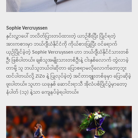
Sophie Vercruyssen
နှင်းလွှာပေါ် ဘလိတ်ပြားတပ်ထားတဲ့ ယာဉ်စီးပြီး ပြိုင်ရတဲ့
အားကစားမှာ ဘယ်ဂျီယံနိုင်ငံကို ကိုယ်စားပြုပြီး ဝင်ရောက်
ယှဉ်ပြိုင်ခဲ့တဲ့ Sophie Vercruyssen ဟာ ဘယ်ဂျီယံနိုင်ငံသားတစ်
ဦး ဖြစ်ပါတယ်။ ချစ်သူအမျိုးသားတစ်ဦးနဲ့ ငါးနှစ်လောက် တွဲလာခဲ့
တာမို့ သူ ဘယ်သူဘယ်ဝါဆိုတာ ပြောစရာမလိုလောက်တော့ဘူး
ထင်ပါတယ်လို့ ZiZo နဲ့ ပြုလုပ်ခဲ့တဲ့ အင်တာဗျူးတစ်ခုမှာ ပြောဆိုခဲ့
ဖူးပါတယ်။ သူဟာ ယခုနှစ် ဆောင်းရာသီ အိုလံပစ်ပြိုင်ပွဲမှာတော့
နံပါတ် (၁၃) နဲ့သာ ကျေနပ်ခဲ့ရပါတယ်။