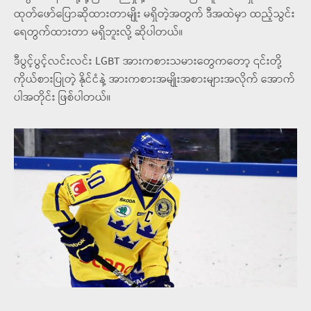
ထုတ်ဖော်ပြောဆိုထားတာမျိုး မရှိတဲ့အတွက် ဒီအထဲမှာ ထည့်သွင်း
ရေတွက်ထားတာ မရှိဘူးလို့ ဆိုပါတယ်။
ဒီပွင့်ပွင့်လင်းလင်း LGBT အားကစားသမားတွေကတော့ ၎င်းတို့
ကိုယ်စားပြုတဲ့ နိုင်ငံနဲ့ အားကစားအမျိုးအစားများအလိုက် အောက်
ပါအတိုင်း ဖြစ်ပါတယ်။