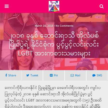
March 16, 2018 • No Comments
၂၀၁၈ ခုနှစ် ဆောင်းရာသီ အိုလံပစ်
ပြိုင်ပွဲရဲ့ နိုင်ငံစုံက ပွင့်ပွင့်လင်းလင်း
LGBT အားကစားသမားများ
Share
Tweet
Pin
Mail
SMS
တောင်ကိုရီးယားနိုင်ငံ ပြုံချန်မြို့မှာ ဖေဖော်ဝါရီလအတွင်း ကျင်းပ
ပြုလုပ်ခဲ့တဲ့ ၂၀၁၈ ခုနှစ် ဆောင်းရာသီ အိုလံပစ်ပြိုင်ပွဲမှာ ပွင့်
ပွင့်လင်းလင်း LGBT အားကစားသမားအရေအတွက် (၁၅) ဦးအထိ
ရှိခဲ့ပါတယ်။ ဒီအရေအတွက်ဟာ ၂၀၁၄ ခုနှစ်က ရုရှားနိုင်ငံ ဆိုချီမြို့