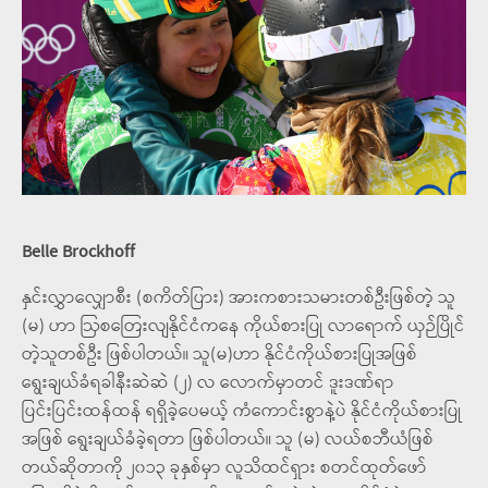
Belle Brockhoff
နှင်းလွှာလျှောစီး (စကိတ်ပြား) အားကစားသမားတစ်ဦးဖြစ်တဲ့ သူ
(မ) ဟာ ဩစတြေးလျနိုင်ငံကနေ ကိုယ်စားပြု လာရောက် ယှဉ်ပြိုင်
တဲ့သူတစ်ဦး ဖြစ်ပါတယ်။ သူ(မ)ဟာ နိုင်ငံကိုယ်စားပြုအဖြစ်
ရွေးချယ်ခံရခါနီးဆဲဆဲ (၂) လ လောက်မှာတင် ဒူးဒဏ်ရာ
ပြင်းပြင်းထန်ထန် ရရှိခဲ့ပေမယ့် ကံကောင်းစွာနဲ့ပဲ နိုင်ငံကိုယ်စားပြု
အဖြစ် ရွေးချယ်ခံခဲ့ရတာ ဖြစ်ပါတယ်။ သူ (မ) လယ်စဘီယံဖြစ်
တယ်ဆိုတာကို ၂၀၁၃ ခုနှစ်မှာ လူသိထင်ရှား စတင်ထုတ်ဖော်