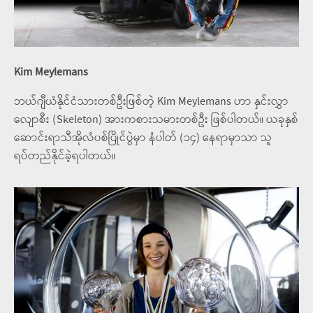
Kim Meylemans
ဘယ်ဂျီယံနိုင်ငံသားတစ်ဦးဖြစ်တဲ့ Kim Meylemans ဟာ နှင်းလွှာ
လျောစီး (Skeleton) အားကစားသမားတစ်ဦး ဖြစ်ပါတယ်။ ယခုနှစ်
ဆောင်းရာသီအိုလံပစ်ပြိုင်ပွဲမှာ နံပါတ် (၁၄) နေရာမှာသာ သူ
ရပ်တည်နိုင်ခဲ့ရပါတယ်။