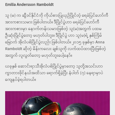
Emilia Andersson Ramboldt
သူ (မ) က ဆွီဒင်နိုင်ငံကို ကိုယ်စားပြုယှဉ်ပြိုင်တဲ့ ရေခဲပြင်ဟော်ကီ
အားကစားသမား ဖြစ်ပါတယ်။ ဒီပြိုင်ပွဲဟာ ရေခဲပြင်ဟော်ကီ
အားကစားမှာ နောက်တန်းသမားဖြစ်တဲ့ သူ(မ)အတွက် ပထမ
ဦးဆုံးပြိုင်ပွဲတော့ မဟုတ်ပါဘူး။ ဒီပြိုင်ပွဲ ဟာ သူ(မ)ရဲ့ နှစ်ကြိမ်
မြောက် အိုလံပစ်ပြိုင်ပွဲလည်း ဖြစ်ပါတယ်။ ၂၀၁၅ ခုနှစ်မှာ Anna
Ramboldt ဆိုတဲ့ မိန်းကလေး ချစ်သူကို လက်ထပ်ထားပြီးဖြစ်တဲ့
အတွက် လူလွတ်တော့ မဟုတ်ဘူးပေါ့နော်။
ယခုနှစ် ဆောင်းရာသီအိုလံပစ်ပြိုင်ပွဲမှာတော့ သူတို့အသင်းဟာ
ကွာတားဖိုင်နယ်အထိသာ ရောက်ရှိခဲ့ပြီး နံပါတ် (၇) နေရာမှာပဲ
ကျေနပ်ခဲ့ရပါတယ်။