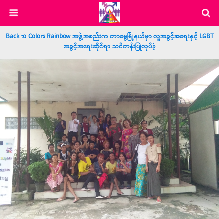
Back to Colors Rainbow အဖွဲ့အစည်းက တာမွေမြို့နယ်မှာ လူ့အခွင့်အရေးနှင့် LGBT
အခွင့်အရေးဆိုင်ရာ သင်တန်းပြုလုပ်ခဲ့