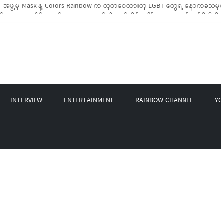
BTIQ အိမ်ထောင်စု (၁၀၀၀)ကျော်ကို ကျပ်သိန်းပေါင်း(၄၀၀)ကျော်တန်ဖိုးရှိ မီးဖိုချ
GBT Rights Network တို့ပူးပေါင်း၍ COVID-19 ကာလအတွင်း LGBTIQ+ အိမ်ထောင်စု(၄
့ Non-LGBT တစ်ရာကျော်ကို Myeik LGBT Institute မှ ဆန်နဲ့ စားသောက်စရာများလှ
တင်ဘာလအတွင်း အွန်လိုင်းသင်တန်းနှစ်ခု ဖွင့်လှစ်ပေးနိုင်ခဲ့
INTERVIEW
ENTERTAINMENT
RAINBOW CHANNEL
Y