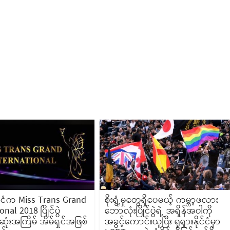
ုင်ငံက Miss Trans Grand
စိုးရွံ့မှုတွေရှိပေမယ့် ကမ္ဘာ့ဖလား
nal 2018 ပြိုင်ပွဲ
ဘောလုံးပြိုင်ပွဲရဲ့ အရှိန်အဝါကို
ုံးအကြိမ် အိမ်ရှင်အဖြစ်
အခွင့်ကောင်းယူပြီး ရုရှားနိုင်ငံမှာ