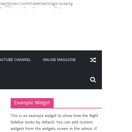
ောင်သုံး ကုန်ပစ္စည်းများ ထောက်ပံ့ခဲ့
၀၀)ကျော်ကို မီးဖိုချောင် သုံးပစ္စည်းများ ထောက်ပံ့
ူဒါန်း
ONLINE MAGAZINE
OUTUBE CHANNEL
Example Widget
This is an example widget to show how the Right
Sidebar looks by default. You can add custom
widgets from the widgets screen in the admin. If