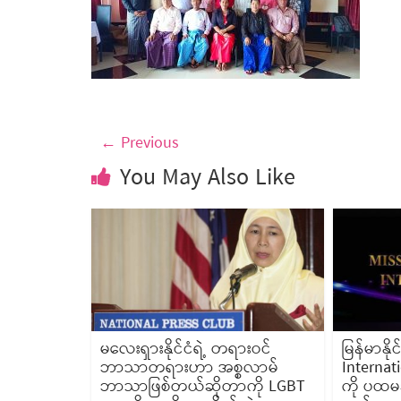
← Previous
You May Also Like
မလေးရှားနိုင်ငံရဲ့ တရားဝင်
မြန်မာနိ
ဘာသာတရားဟာ အစ္စလာမ်
Internatio
ဘာသာဖြစ်တယ်ဆိုတာကို LGBT
ကို ပထမဆ