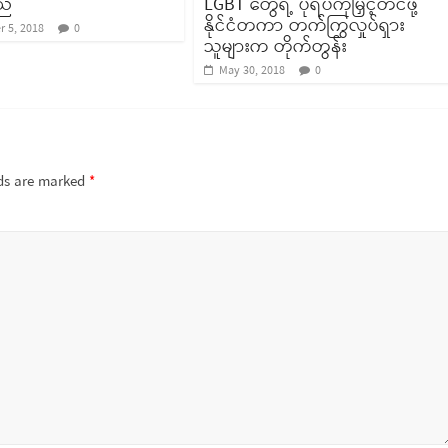
ည်
LGBT တွေရဲ့ ပုံရိပ်ကိုမြှင့်တင်ဖို့
နိုင်ငံတကာ တက်ကြွလှုပ်ရှား
 5, 2018
0
သူများက တိုက်တွန်း
May 30, 2018
0
lds are marked
*