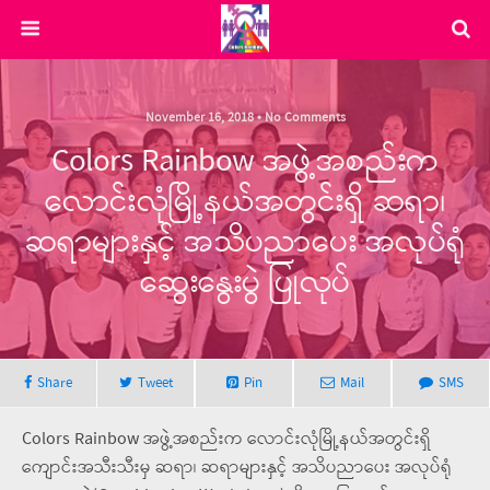
November 16, 2018 • No Comments
Colors Rainbow အဖွဲ့အစည်းက
လောင်းလုံမြို့နယ်အတွင်းရှိ ဆရာ၊
ဆရာများနှင့် အသိပညာပေး အလုပ်ရုံ
ဆွေးနွေးပွဲ ပြုလုပ်
Share
Tweet
Pin
Mail
SMS
Colors Rainbow အဖွဲ့အစည်းက လောင်းလုံမြို့နယ်အတွင်းရှိ
ကျောင်းအသီးသီးမှ ဆရာ၊ ဆရာများနှင့် အသိပညာပေး အလုပ်ရုံ