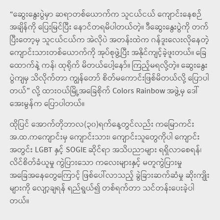
“ဆွေးနွေးပွဲမှာ ဆရာတစ်ယောက်က သူငယ်ငယ် ကျောင်းနေစဉ်
အချိန်ကို ပြေးမြင်ပြီး နောင်တရမိပါတယ်တဲ့။ ဒီဆွေးနွေးပွဲကို တက်
ပြီးတော့မှ သူငယ်ငယ်က အဲလိုပဲ အတန်းထဲက ဂန်ဒူးလေးလိုနေတဲ့
ကျောင်းသားတစ်ယောက်ကို အုပ်စုဖွဲ့ပြီး အနိုင်ကျင့်ခဲ့ဖူးတယ်။ ခြေ
ထောက်နဲ့ ကန်၊ ထုရိုက် မိတယ်ပေါ့နော်။ ကြည့်မရလို့တဲ့။ ဆွေးနွေး
ပွဲကျမှ သိလိုက်တာ ကျွန်တော် စိတ်မကောင်းဖြစ်မိတယ်လို့ ပြောပါ
တယ်” လို့ ထားဝယ်မြို့အခြေစိုက် Colors Rainbow အဖွဲ့မှ ဒေါ်
အေးမွန်က ပြောပါတယ်။
ထိုပြင် အောက်တိုဘာလ(၃၀)ရက်နေ့တွင်လည်း ကမြောကင်း
အ.ထ.ကကျောင်းမှ ကျောင်းသား၊ ကျောင်းသူတွေကိုပါ ကျောင်း
အတွင်း LGBT နှင့် SOGIE ဆိုင်ရာ အသိပညာများ ရရှိလာစေရန်၊
လိင်စိတ်ခံယူမှု ကွဲပြားသော ကလေးများနှင့် မတူကွဲပြားမှု
အခြေအနေတွေကြောင့် ဖြစ်ပေါ်လာသည့် ခွဲခြားဆက်ဆံမှု ဆိုးကျိုး
များကို လျော့ချရန် ရည်ရွယ်၍ တစ်ရက်တာ သင်တန်းပေးခဲ့ပါ
တယ်။