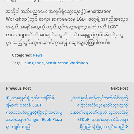
အဆိုပါ အသိပညာပေး အလုပ်ရုံဆွေးနွေးပွဲ(Sensitization
Workshop )တွင် ဆရာ၊ ဆရာမများမှ LGBT တွေရဲ့ အရည်အသွေး၊
အရည် အချင်းတွေကို ထည့်သွင်းဆွေးနွေးသွားကြသလို LGBT
ကလေးများ၏ လိုအပ်ချက်တွေကိုလည်း ရေရှည်လုပ်ငန်းစဉ်တွေ
မှာ ထည့်သွင်းလုပ်ဆောင်သွားရန် ဆွေးနွေးခဲ့ကြပါတယ်။
Categories:
News
Tags:
Laung Lone
,
Sensitization Workshop
Previous Post
Next Post
၂၀၁၈ခုနှစ်ရဲ့ ဒုတိယအကြိမ်
၂၀၁၈ခုနှစ် ဆန့်ကျင်ဘက်လိင်ကဲ့သို့
မြောက် ဝဿန် LGBT
ပြောင်းလဲခံယူနေထိုင်သူတွေကို
ရသစာပေ(ဝတ္ထုတို)ပြိုင်ပွဲ ဆုပေးပွဲ
အောက်မေ့သတိရဖွယ် ဆုတောင်းပွဲ
အခမ်းအနား Yangon Book Plaza
(TDoR) အခမ်းအနား စိမ်းလန်း
မှာ ကျင်းပမည်
စိုပြည်ပန်းခြံမှာ ကျင်းပမည်