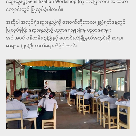
ဆွေးနွေးပွဲ(Sensitization Workshop )ကို ကမြောကင်း အ.ထ.က
ကျောင်းတွင် ပြုလုပ်ခဲ့ပါတယ်။
အဆိုပါ အလုပ်ရုံဆွေးနွေးပွဲကို အောက်တိုဘာလ(၂၉)ရက်နေ့တွင်
ပြုလုပ်ခဲ့ပြီး ဆွေးနွေးပွဲသို့ ပညာရေးမှူးရုံးမှ ပညာရေးမှူး
အပါအဝင် ဝန်ထမ်း(၃)ဦးနှင့် လောင်းလုံမြို့နယ်အတွင်းရှိ ဆရာ၊
ဆရာမ (၂၈)ဦး တက်ရောက်ခဲ့ပါတယ်။