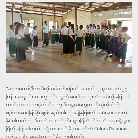
“ဆရာမတစ်ဦးက ဒီလိုသင်တန်းမျိုးကို အသက် ၁၂ မှ အသက် ၂၅
ကြား ကျောင်းသားလူငယ်တွေကို ပေးဖို့ အထူးလိုတယ်လို့ ပြောပါ
တယ်။ ဘာကြောင့်လဲဆိုတော့ ဒီအရွယ်တွေက ကိုယ့်ကိုယ်ကို
စဉ်းစားဆင်ခြင်နိုင်စွမ်း နည်းပါးတဲ့အချိန်ဖြစ်လို့ လမ်းမှားရောက်
နိုင်ပါတယ်တဲ့။ ဒီထက် အသက်ကြီးသွားပြီဆိုရင် အသိတရားရှိသွား
ပြီလို့ ပြောပါတယ်” လို့ ထားဝယ်မြို့အခြေစိုက် Colors Rainbow
အဖွဲ့မှ ဒေါ်အေးမွန်က ထပ်မံပြောပါတယ်။