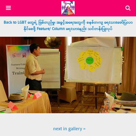
Back to LGBT တွေရဲ့ ဖြစ်တည်မှု၊ အခွင့်အရေးတွေကို စနစ်တကျ ရေးသားဖော်ပြလာ
နိုင်စေဖို့ Feature/ Column ရေးသားနည်း သင်တန်းပြုလုပ်
next in gallery »