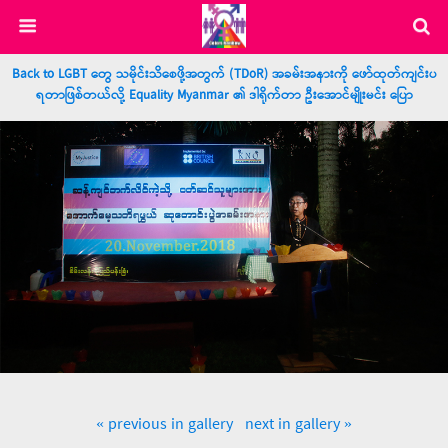
Back to LGBT တွေ သမိုင်းသိစေဖို့အတွက် (TDoR) အခမ်းအနားကို ဖော်ထုတ်ကျင်းပ
ရတာဖြစ်တယ်လို့ Equality Myanmar ၏ ဒါရိုက်တာ ဦးအောင်မျိုးမင်း ပြော
« previous in gallery
next in gallery »