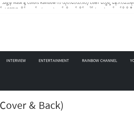
BTIQ အိမ်ထောင်စု (၁၀၀၀)ကျော်ကို ကျပ်သိန်းပေါင်း(၄၀၀)ကျော်တန်ဖိုးရှိ မီးဖိုချ
GBT Rights Network တို့ပူးပေါင်း၍ COVID-19 ကာလအတွင်း LGBTIQ+ အိမ်ထောင်စု(၄
့ Non-LGBT တစ်ရာကျော်ကို Myeik LGBT Institute မှ ဆန်နဲ့ စားသောက်စရာများလှ
တင်ဘာလအတွင်း အွန်လိုင်းသင်တန်းနှစ်ခု ဖွင့်လှစ်ပေးနိုင်ခဲ့
INTERVIEW
ENTERTAINMENT
RAINBOW CHANNEL
Y
Cover & Back)