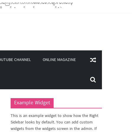
ောင်သုံး ကုန်ပစ္စည်းများ ထောက်ပံ့ခဲ့
၀၀)ကျော်ကို မီးဖိုချောင် သုံးပစ္စည်းများ ထောက်ပံ့
ူဒါန်း
ONLINE MAGAZINE
OUTUBE CHANNEL
Example Widget
This is an example widget to show how the Right
Sidebar looks by default. You can add custom
widgets from the widgets screen in the admin. If