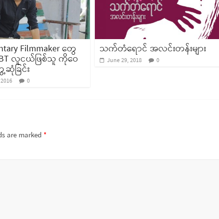
tary Filmmaker တွေ
သက်တံရောင် အလင်းတန်းများ
T လူငယ်ဖြစ်သူ ကိုဝေ
June 29, 2018
0
ေ့ဆုံခြင်း
 2016
0
lds are marked
*