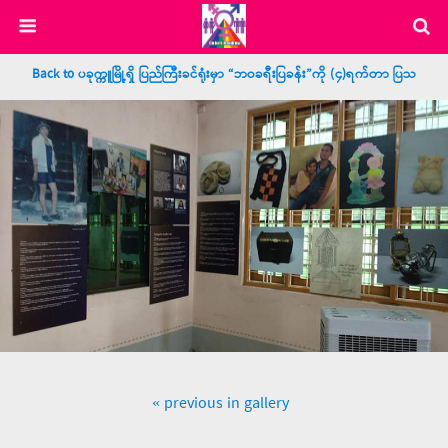
Back to ပခုက္ကူမြို့ရှိ ပြည်ကြီးခင်ရုံးမှာ “ဘဝခရီးပြခန်း”ကို (၄)ရက်တာ ပြသ
« previous in gallery