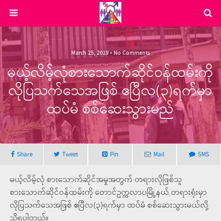
March 25, 2019 • No Comments
မယ့်လိမ့်လုံစားသောက်ဆိုင်ဝန်ထမ်းကို
လိုပြသက်သေအဖြစ် ဧပြီလ(၃)ရက်မှာ
ထပ်မံ စစ်ဆေးသွားမည်
Share
Tweet
Pin
Mail
SMS
မယ့်လိမ့်လုံ စားသောက်ဆိုင်အမှုအတွက် တရားလိုဖြစ်သူ
စားသောက်ဆိုင်ဝန်ထမ်းကို တောင်ဥက္ကလာပမြို့နယ် တရားရုံးမှာ
လိုပြသက်သေအဖြစ် ဧပြီလ(၃)ရက်မှာ ထပ်မံ စစ်ဆေးသွားမယ်လို့
သိရပါတယ်။