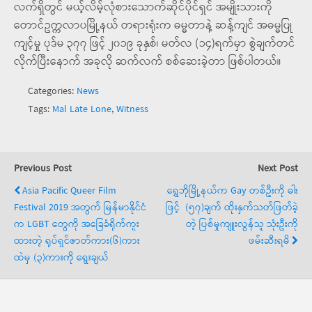
လက်ရှိတွင် မယ့်လိမ့်လုံစားသောက်ဆိုင်ပိုင်ရှင် အမျိုးသားကို
တောင်ဥက္ကလာပမြို့နယ် တရားရုံးက ဓမ္မတာနဲ့ ဆန့်ကျင် အဓမ္မပြု
ကျင့်မှု ပုဒ်မ ၃၇၇ ဖြင့် ၂၀၁၉ ခုနှစ်၊ မတ်လ (၁၄)ရက်မှာ စွဲချက်တင်
လိုက်ပြီးနောက် အခုလို ဆက်လက် စစ်ဆေးခဲ့တာ ဖြစ်ပါတယ်။
Categories:
News
Tags:
Mal Late Lone
,
Witness
Previous Post
Next Post
Asia Pacific Queer Film
ရွှေဘိုမြို့နယ်က Gay တစ်ဦးကို ဓါး
Festival 2019 အတွက် မြန်မာနိုင်ငံ
ဖြင့် (၅၇)ချက် ထိုးနှက်သတ်ဖြတ်ခဲ့
က LGBT တွေကို အခြေခံရိုက်ကူး
တဲ့ ပြစ်မှုကျူးလွန်သူ သုံးဦးကို
ထားတဲ့ ရုပ်ရှင်ဇာတ်ကား(၆)ကား
ဖမ်းဆီးရမိ
ထဲမှ (၃)ကားကို ရွေးချယ်