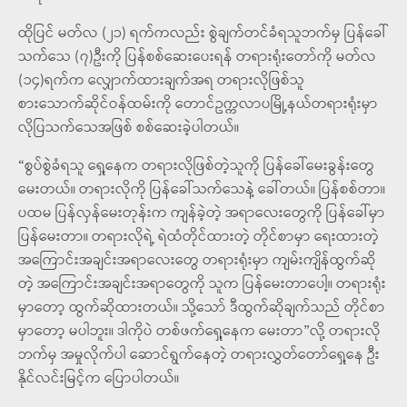
ထိုပြင် မတ်လ (၂၁) ရက်ကလည်း စွဲချက်တင်ခံရသူဘက်မှ ပြန်ခေါ်
သက်သေ (၇)ဦးကို ပြန်စစ်ဆေးပေးရန် တရားရုံးတော်ကို မတ်လ
(၁၄)ရက်က လျှောက်ထားချက်အရ တရားလိုဖြစ်သူ
စားသောက်
ဆိုင်ဝန်ထမ်းကို တောင်ဥက္ကလာပမြို့နယ်တရားရုံးမှာ
လိုပြသက်သေအဖြစ် စစ်ဆေးခဲ့ပါတယ်။
“စွပ်စွဲခံရသူ ရှေ့နေက တရားလိုဖြစ်တဲ့သူကို ပြန်ခေါ်မေးခွန်းတွေ
မေးတယ်။ တရားလိုကို ပြန်ခေါ်သက်သေနဲ့ ခေါ်တယ်။ ပြန်စစ်တာ။
ပထမ ပြန်လှန်မေးတုန်းက ကျန်ခဲ့တဲ့ အရာလေးတွေကို ပြန်ခေါ်မှာ
ပြန်မေးတာ။ တရားလိုရဲ့ ရဲထံတိုင်ထားတဲ့ တိုင်စာမှာ ရေးထားတဲ့
အကြောင်းအချင်းအရာလေးတွေ တရားရုံးမှာ ကျမ်းကျိန်ထွက်ဆို
တဲ့ အကြောင်းအချင်းအရာတွေကို သူက ပြန်မေးတာပေါ့။ တရားရုံး
မှာတော့ ထွက်ဆိုထားတယ်။ သို့သော် ဒီထွက်ဆိုချက်သည် တိုင်စာ
မှာတော့ မပါဘူး။ ဒါကိုပဲ တစ်ဖက်ရှေ့နေက မေးတာ”လို့ တရားလို
ဘက်မှ အမှုလိုက်ပါ ဆောင်ရွက်နေတဲ့ တရားလွှတ်တော်ရှေ့နေ ဦး
နိုင်လင်းမြင့်က ပြောပါတယ်။