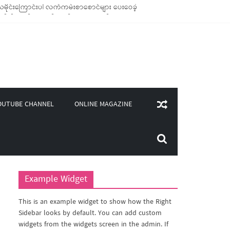
မိုင်းကြောင်းပါ လက်ကမ်းစာစောင်များ ပေးဝေခဲ့
ိုချောင်သုံး ကုန်ပစ္စည်းများ ထောက်ပံ့ခဲ့
ု(၄၀၀)ကျော်ကို မီးဖိုချောင် သုံးပစ္စည်းများ ထောက်ပံ့
းလှူဒါန်း
ONLINE MAGAZINE
OUTUBE CHANNEL
Example Widget
This is an example widget to show how the Right
Sidebar looks by default. You can add custom
widgets from the widgets screen in the admin. If