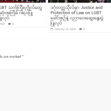
T သက်ကြီးပုဂ္ဂိုလ်တွေ
ဒဂုံတက္ကသိုလ်မှာ Justice and
ုံးအကြိမ် ဂါရဝပြု
Protection of Law on LGBT
ပြုလုပ်
ခေါင်းစဉ်နဲ့ ပညာပေးဆွေးနွေးပွဲ
ပြုလုပ်
2019
0
January 12, 2020
0
lds are marked
*