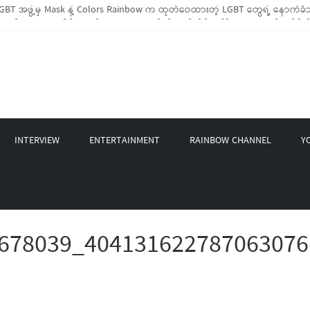
BT အဖွဲ့မှ Mask နဲ့ Colors Rainbow က ထုတ်ဝေထားတဲ့ LGBT တွေရဲ့ နောက်ခံသ
း LGBTIQ အိမ်ထောင်စု (၁၀၀၀)ကျော်ကို ကျပ်သိန်းပေါင်း(၄၀၀)ကျော်တန်ဖိုးရှိ မီးဖ
့ LGBT Rights Network တို့ပူးပေါင်း၍ COVID-19 ကာလအတွင်း LGBTIQ+ အိမ်ထောင်စ
 နဲ့ Non-LGBT တစ်ရာကျော်ကို Myeik LGBT Institute မှ ဆန်နဲ့ စားသောက်စရာမျာ
 စက်တင်ဘာလအတွင်း အွန်လိုင်းသင်တန်းနှစ်ခု ဖွင့်လှစ်ပေးနိုင်ခဲ့
INTERVIEW
ENTERTAINMENT
RAINBOW CHANNEL
Y
678039_404131622787063076