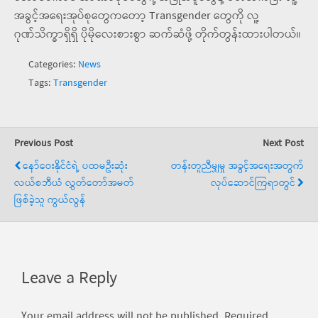
အခွင့်အရေးအုပ်စုတွေကတော့ Transgender တွေကို လူ့
ဂုဏ်သိက္ခာရှိရှိ ပိုမိုလေးစားစွာ ဆက်ဆံဖို့ တိုက်တွန်းထားပါတယ်။
Categories:
News
Tags:
Transgender
Previous Post
Next Post
နော်ဝေးနိုင်ငံရဲ့ ပထမဦးဆုံး
တန်းတူညီမျှမှု အခွင့်အရေးအတွက်
လယ်စဘီယံ လွှတ်တော်အမတ်
လုပ်ဆောင်ကြရာတွင်
ဖြစ်ခဲ့သူ ကွယ်လွန်
Leave a Reply
Your email address will not be published.
Required