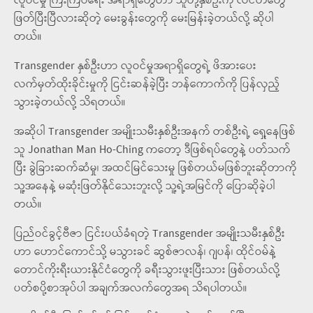
လူဝင်မှု ကြီးကြပ်ရေး အရာရှိတွေဟာ သူတို့နှစ်ဦးကို လိင်တံတွေ
ဖြတ်ပြီးပြီလားဆိုတဲ့ မေးခွန်းတွေကို မေးမြန်းခဲ့တယ်လို့ ဆိုပါ
တယ်။
Transgender နှစ်ဦးဟာ လူဝင်မှုအရာရှိတွေရဲ့ ဖိအားပေး
လက်မှတ်ထိုးခိုင်းမှုကို ငြင်းဆန်ခဲ့ပြီး ဘန်ကောက်ကို ပြန်လှည့်
သွားခဲ့တယ်လို့ သိရတယ်။
အဆိုပါ Transgender အမျိုးသမီးနှစ်ဦးအနက် တစ်ဦးရဲ့ ရှေ့နေဖြစ်
သူ Jonathan Man Ho-Ching ကတော့ ဒီဖြစ်ရပ်တွေနဲ့ ပတ်သက်
ပြီး ခွဲခြားဆက်ဆံမှု၊ အထင်မြင်သေးမှု ဖြစ်တယ်မဖြစ်ဘူးဆိုတာကို
သူ့အနေနဲ့ မဆုံးဖြတ်နိုင်သေးဘူးလို့ သူ့ရဲ့အမြင်ကို ပြောဆိုခဲ့ပါ
တယ်။
ပြည်ဝင်ခွင့်ဗီဇာ ငြင်းပယ်ခံရတဲ့ Transgender အမျိုးသမီးနှစ်ဦး
ဟာ ဟောင်ကောင်သို့ မသွားခင် ဆွစ်ဇာလန်၊ ဂျပန်၊ ထိုင်ဝမ်နဲ့
တောင်ကိုးရီးယားနိုင်ငံတွေကို ခရီးသွားဖူးပြီးသား ဖြစ်တယ်လို့
ပတ်စပို့စာအုပ်ပါ အချက်အလက်တွေအရ သိရပါတယ်။