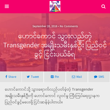
September 28, 2016 • No Comments
ဟောင်ကောင် သွားလည်တဲ့
Transgender အမျိုးသမီးနှစ်ဦး ပြည်ဝင်
ခွင့် ငြင်းပယ်ခံရ
Share
Tweet
Pin
Mail
SMS
ဟောင်ကောင်သို့ သွားရောက်လည်ပတ်ခဲ့တဲ့ Transgender
အမျိုးသမီးနှစ်ဦးကို ဟောင်ကောင် လူဝင်မှု ကြီးကြပ်ရေးဌာနက
ပြည်ဝင်ခွင့်မပေးဖို့ ငြင်းဆန်ခဲ့ပါတယ်။