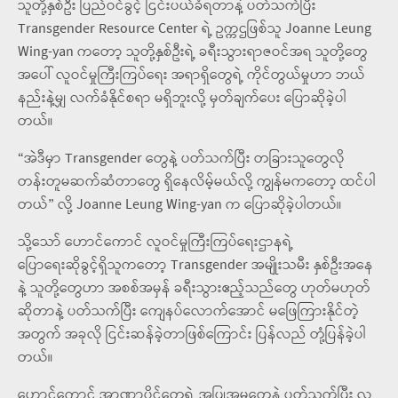
သူတို့နှစ်ဦး ပြည်ဝင်ခွင့် ငြင်းပယ်ခံရတာနဲ့ ပတ်သက်ပြီး
Transgender Resource Center ရဲ့ ဥက္ကဌဖြစ်သူ Joanne Leung
Wing-yan ကတော့ သူတို့နှစ်ဦးရဲ့ ခရီးသွားရာဇဝင်အရ သူတို့တွေ
အပေါ် လူဝင်မှုကြီးကြပ်ရေး အရာရှိတွေရဲ့ ကိုင်တွယ်မှုဟာ ဘယ်
နည်းနဲ့မျှ လက်ခံနိုင်စရာ မရှိဘူးလို့ မှတ်ချက်ပေး ပြောဆိုခဲ့ပါ
တယ်။
“အဲဒီမှာ Transgender တွေနဲ့ ပတ်သက်ပြီး တခြားသူတွေလို
တန်းတူမဆက်ဆံတာတွေ ရှိနေလိမ့်မယ်လို့ ကျွန်မကတော့ ထင်ပါ
တယ်” လို့ Joanne Leung Wing-yan က ပြောဆိုခဲ့ပါတယ်။
သို့သော် ဟောင်ကောင် လူဝင်မှုကြီးကြပ်ရေးဌာနရဲ့
ပြောရေးဆိုခွင့်ရှိသူကတော့ Transgender အမျိုးသမီး နှစ်ဦးအနေ
နဲ့ သူတို့တွေဟာ အစစ်အမှန် ခရီးသွားဧည့်သည်တွေ ဟုတ်မဟုတ်
ဆိုတာနဲ့ ပတ်သက်ပြီး ကျေနပ်လောက်အောင် မဖြေကြားနိုင်တဲ့
အတွက် အခုလို ငြင်းဆန်ခဲ့တာဖြစ်ကြောင်း ပြန်လည် တုံ့ပြန်ခဲ့ပါ
တယ်။
ဟောင်ကောင် အာဏာပိုင်တွေရဲ့ အပြုအမူတွေနဲ့ ပတ်သက်ပြီး လူ့