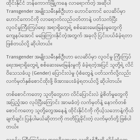
ထိုင်းနိုင်ငံ ဘန်ကောက်မြို့ကနေ လာရောက်တဲ့ အဆိုပါ
Transgender အမျိုးသမီးနှစ်ဦးဟာ ဟောင်ကောင် လေဆိပ်မှာ
ဟောင်ကောင်ကို လာရောက်လည်ပတ်တာနဲ့ ပတ်သက်ပြီး
လူဝင်မှုကြီးကြပ်ရေး အရာရှိတွေရဲ့ စစ်ဆေးမေးမြန်းမှုတွေကို
ကျေနပ်အောင် မဖြေကြားနိုင်တဲ့အတွက် အခုလို ငြင်းပယ်ခံခဲ့ရတာ
ဖြစ်တယ်လို့ ဆိုပါတယ်။
Transgender အမျိုးသမီးနှစ်ဦးဟာ လေဆိပ်မှာ လူဝင်မှု ကြီးကြပ်
ရေးအရာရှိတွေရဲ့ စစ်ဆေးမေးမြန်းမှုကို ခံခဲ့ရတဲ့အပြင် သူတို့ရဲ့ လိင်
ဝိသေသခံယူ (Gender) ပြောင်းလဲမှု ပုံစံတွေနဲ့ ပတ်သက်လို့လည်း
လက်မှတ်နှစ်စောင်ထိုးဖို့ ဖိအားပေးခံခဲ့ရတယ်လို့ ဆိုပါတယ်။
တစ်စောင်ကတော့ သူတိုတွေဟာ လိင်ပြောင်းလဲ ခွဲစိတ်မှုတွေကို
အပြည့်အဝ လုပ်ပြီးကြောင်း အာမခံတဲ့ လက်မှတ်နဲ့ နောက်တစ်
စောင်ကတော့ သူတို့တွေအနေနဲ့ ထိုင်းနိုင်ငံကို ကိုယ့်သဘောနဲ့ကိုယ်
ချက်ချင်း ပြန်ပါမယ်ဆိုတာကို ကတိပြုခိုင်းတဲ့ လက်မှတ်တို့ ဖြစ်ပါ
တယ်။