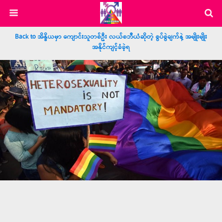
Back to အိန္ဒိယမှာ ကျောင်းသူတစ်ဦး လယ်စဘီယံဆိုတဲ့ စွပ်စွဲချက်နဲ့ အမျိုးမျိုး
အနိုင်ကျင့်ခံခဲ့ရ