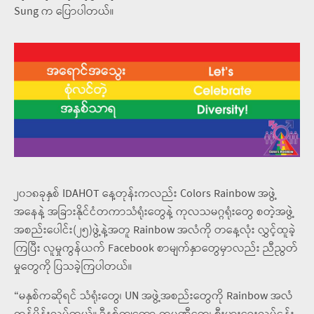
Sung က ပြောပါတယ်။
၂၀၁၈ခုနှစ် IDAHOT နေ့တုန်းကလည်း Colors Rainbow အဖွဲ့
အနေနဲ့ အခြားနိုင်ငံတကာသံရုံးတွေနဲ့ ကုလသမဂ္ဂရုံးတွေ စတဲ့အဖွဲ့
အစည်းပေါင်း(၂၅)ဖွဲ့နဲ့အတူ Rainbow အလံကို တနေ့လုံး လွှင့်ထူခဲ့
ကြပြီး လူမှုကွန်ယက် Facebook စာမျက်နှာတွေမှာလည်း ညီညွတ်
မှုတွေကို ပြသခဲ့ကြပါတယ်။
“မနှစ်ကဆိုရင် သံရုံးတွေ၊ UN အဖွဲ့အစည်းတွေကို Rainbow အလံ