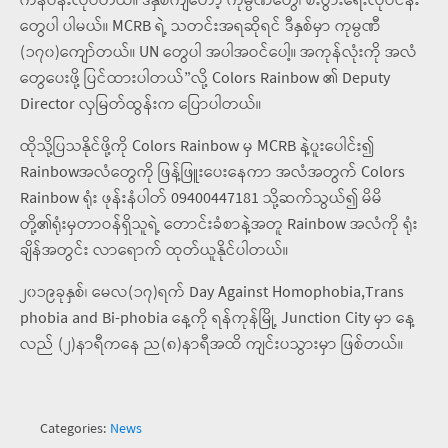
ကန်ပိန်းလုပ်တယ်။ ဒီနှစ်ကျတော့ ကုမ္ပဏီတွေ၊ စီးပွားရေးလုပ်ငန်း
တွေပါ ပါမယ်။ MCRB ရဲ့ သတင်းအရဆိုရင် ဒီနှစ်မှာ ကုမ္ပဏီ
(၁၇၀)ကျော်တယ်။ UN တွေပါ အပါအဝင်ပေါ့။ အကုန်လုံးကို အလံ
တွေပေးဖို့ ပြင်ထားပါတယ်”လို့ Colors Rainbow ၏ Deputy
Director လှမြတ်ထွန်းက ပြောပါတယ်။
ထိုသို့ပြသနိုင်ဖို့ကို
Colors Rainbow မှ
MCRB နဲ့ပူးပေါင်း၍
Rainbowအလံတွေကို ဖြန့်ဖြူးပေးနေကာ အလံအတွက် Colors
Rainbow ရုံး ဖုန်းနံပါတ် 09400447181 သို့ဆက်သွယ်၍ မိမိ
တို့၏ရုံးမှတာဝန်ရှိသူရဲ့ တောင်းခံစာနဲ့အတူ Rainbow အလံကို ရုံး
ချိန်အတွင်း လာရောက် ထုတ်ယူနိုင်ပါတယ်။
၂၀၁၉ခုနှစ်၊ မေလ(၁၇)ရက် Day Against Homophobia,Trans
phobia and Bi-phobia နေ့ကို ရန်ကုန်မြို့ Junction City မှာ နေ့
လည် (၂)နာရီကနေ ည(၈)နာရီအထိ ကျင်းပသွားမှာ ဖြစ်တယ်။
Categories:
News