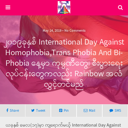
May 14, 2019 • No Comments
၂၀၁၉ခုနှစ် International Day Against
Homophobia,Trans Phobia And Bi-
Phobia နေ့မှာ ကုမ္ပဏီတွေ၊ စီးပွားရေး
လုပ်ငန်းတွေကလည်း Rainbow အလံ
လွှင့်တင်မည်
Share
Tweet
Pin
Mail
SMS
ယခုနှစ် မေလ(၁၇)မှာ ကျရောက်မယ့် International Day Against