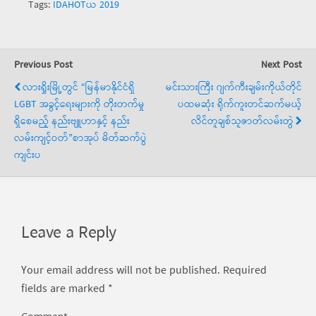
Tags:
IDAHOTယ 2019
Previous Post
Next Post
လားရှိုးမြို့တွင် “မြန်မာနိုင်ငံရှိ
မင်းသားကြီး ဂျက်ကီးချမ်းကိုယ်တိုင်
LGBT အခွင့်ရေးများကို တိုးတက်မှု
ပထမဆုံး ရိုက်ကူးတင်ဆက်မယ့်
ရှိစေမည့် နည်းဗျူဟာနှင့် နည်း
လိင်တူချစ်သူဇာတ်လမ်းတွဲ
လမ်းကျင့်ဝတ်”စာအုပ် မိတ်ဆက်ပွဲ
ကျင်းပ
Leave a Reply
Your email address will not be published.
Required
fields are marked
*