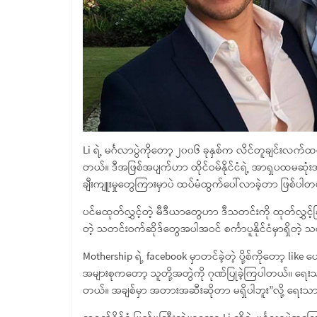
Li ရဲ့ မင်္ဂလာပွဲကိုတော့ ၂၀၀၆ ခုနှစ်က လိင်တူချင်းလက်ထပ်
တယ်။ ဒီအဖြစ်အပျက်ဟာ ထိုင်ဝမ်နိုင်ငံရဲ့ အာရှပထမဆုံ
ချီးကျူးမှုတွေကြားမှာပဲ ထပ်မံထွက်ပေါ်လာခဲ့တာ ဖြစ်ပါတ
ပင်မထုတ်လွှင့်တဲ့ မီဒီယာတွေဟာ ဒီသတင်းကို ထုတ်လွှင့်ခ
တဲ့ သတင်းဝက်ဆိုဒ်တွေအပါအဝင် စင်္ကာပူနိုင်ငံမှာရှိတဲ
Mothership ရဲ့ facebook မှာတင်ခဲ့တဲ့ ပို့စ်ကိုတော့ like
အများစုကတော့ သူတို့အတွဲကို ဂုဏ်ပြုခဲ့ကြပါတယ်။ ရ
တယ်။ အချစ်မှာ အတားအဆီးဆိုတာ မရှိပါဘူး”လို့ ရေးသာ