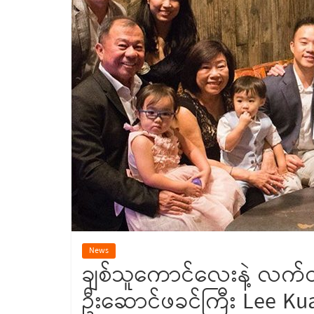
News
ချစ်သူကောင်လေးနဲ့ လက်ထပ်
ဦးဆောင်ဖခင်ကြီး Lee Ku