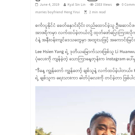
June 4, 2019
Kyal Sin Lin
2383 Views
0 Comm
marries boyfriend Heng Yirui
2
min read
စင်္ကာပူနိုင်ငံ ခေတ်နှောင်းပိုင်း တည်ထောင်ခဲ့သူ ဦးဆော
အာဖရိကမှာ လက်ထပ်ခဲ့တယ်လို့ ထုတ်ဖော်ပြောကြားလိုက်တာက
ငံနဲ့ အနီးဝန်းကျင်ဒေသတွေမှာ အထူးသဖြင့် အကောင်းမြင်တဲ့
Lee Hsien Yang ရဲ့ ဒုတိယမြောက်သားဖြစ်သူ Li Huanwu နဲ
ပုံလေးကို ကျန်ခဲ့တဲ့ သောကြာနေ့တုန်းက instagram ပေါ်
“ဒီနေ့ ကျွန်တော် ကျွန်တော့် ချစ်သူနဲ့ လက်ထပ်ခဲ့ပါတယ်
ရဲ့ ချစ်သူက ရေးသားကာ ဓါတ်ပုံလေးကို တင်ခဲ့တာ ဖြစ်ပ