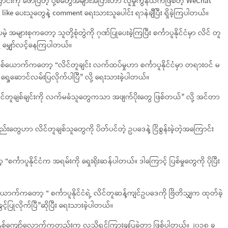
ကြောင်းကို ဖော်ပြတဲ့ ပို့စ်တွေအများအပြားဟာ လူမှုကွန်ယက်ဖြစ်တဲ့ WeChat
်တွေကို like ပေးသူတွေနဲ့ comment ရေးသားသူပေါင်း ရာနဲချီပြီး ရှိခဲ့ကြပါတယ်။
အများစုကတော့ သူတို့စုံတွဲကို ဂုဏ်ပြုပေးခဲ့ကြပြီး စင်္ကာပူနိုင်ငံမှာ လိင် တူ
ု့ မျှော်လင့်နေကြပါတယ်။
ူတစ်ယောက်ကတော့ “လိင်တူချင်း လက်ထပ်မှုဟာ စင်္ကာပူနိုင်ငံမှာ တရားဝင် မ
ရှေ့ဆောင်လမ်းပြလိုက်ပါပြီ” လို့ ရေးသားခဲ့ပါတယ်။
ိင်တူချစ်ချင်းကို လက်မခံသူတွေကသာ အဖျက်ပိုးတွေ ဖြစ်တယ်” လို့ အင်တာ
အစည်းတွေဟာ လိင်တူချစ်သူတွေကို ပိတ်ပင်တဲ့ ဥပဒေနဲ့ ငြိစွန်းခဲ့တဲ့အကြောင်း
ကာပူနိုင်ငံက အရမ်းကို ရှေးရိုးဆန်ပါတယ်။ ဒါကြောင့် ပြစ်မှုတွေကို ပိုပြီး
ာက်ကတော့ “ စင်္ကာပူနိုင်ငံရဲ့ လိင်တူဆန့်ကျင်ဥပဒေကို ဗြိတိသျှက ထုတ်ခဲ့
့်ပြုလိုက်ပြီ”ဆိုပြီး ရေးသားခဲ့ပါတယ်။
တစ်နှစ်ကျော်လောက်ကတည်းက လူသိရှင်ကြားချပြခဲ့တာ ဖြစ်ပါတယ်။ ၂၀၁၈ ခု