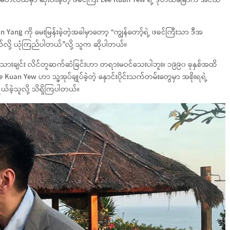
၊ မတ်လထဲမှာ ဆုံးပါးခဲ့တဲ့ ဖခင်ကြီး Lee Kuan Yew ရဲ့ ဒုတိယမြောက် အငယ်
n Yang ကို မေးမြန်းခဲ့တဲ့အခါမှာတော့ “ကျွန်တော့်ရဲ့ ဖခင်ကြီးသာ ဒီအ
ယ်လို့ ယုံကြည်ပါတယ်”လို့ သူက ဆိုပါတယ်။
မျိုးသားချင်း လိင်တူဆက်ဆံခြင်းဟာ တရားမဝင်သေးပါဘူး။ ၁၉၉၀ ခုနှစ်အထိ
Kuan Yew ဟာ သူ့အုပ်ချုပ်ခဲ့တဲ့ နှောင်းပိုင်းသက်တမ်းတွေမှာ အစိုးရရဲ့
ွယ်ခဲ့သူလို့ သိရှိကြပါတယ်။