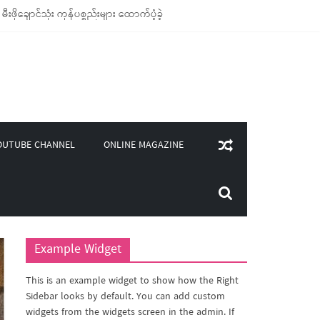
ုချောင်သုံး ကုန်ပစ္စည်းများ ထောက်ပံ့ခဲ့
(၄၀၀)ကျော်ကို မီးဖိုချောင် သုံးပစ္စည်းများ ထောက်ပံ့
လှူဒါန်း
ိုင်းကြောင်းပါ လက်ကမ်းစာစောင်များ ပေးဝေခဲ့
ONLINE MAGAZINE
OUTUBE CHANNEL
Example Widget
This is an example widget to show how the Right
Sidebar looks by default. You can add custom
widgets from the widgets screen in the admin. If