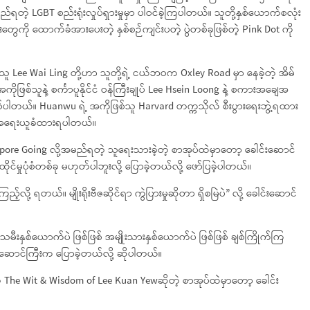
ည်ရတဲ့ LGBT စည်းရုံးလှုပ်ရှားမှုမှာ ပါဝင်ခဲ့ကြပါတယ်။ သူတို့နှစ်ယောက်စလုံး
ည်းတွေကို ထောက်ခံအားပေးတဲ့ နှစ်စဉ်ကျင်းပတဲ့ ပွဲတစ်ခုဖြစ်တဲ့ Pink Dot ကို
စ်သူ Lee Wai Ling တို့ဟာ သူတို့ရဲ့ ငယ်ဘဝက Oxley Road မှာ နေခဲ့တဲ့ အိမ်
အကိုဖြစ်သူနဲ့ စင်္ကာပူနိုင်ငံ ဝန်ကြီးချုပ် Lee Hsein Loong နဲ့ စကားအချေအ
ါတယ်။ Huanwu ရဲ့ အကိုဖြစ်သူ Harvard တက္ကသိုလ် စီးပွားရေးဘွဲ့ရထား
ုနဲ့ အရေးယူခံထားရပါတယ်။
gapore Going လို့အမည်ရတဲ့ သူရေးသားခဲ့တဲ့ စာအုပ်ထဲမှာတော့ ခေါင်းဆောင်
်မှုပုံစံတစ်ခု မဟုတ်ပါဘူးလို့ ပြောခဲ့တယ်လို့ ဖော်ပြခဲ့ပါတယ်။
့်လို့ ရတယ်။ မျိုးရိုးဗီဇဆိုင်ရာ ကွဲပြားမှုဆိုတာ ရှိစမြဲပဲ” လို့ ခေါင်းဆောင်
ျိုးသမီးနှစ်ယောက်ပဲ ဖြစ်ဖြစ် အမျိုးသားနှစ်ယောက်ပဲ ဖြစ်ဖြစ် ချစ်ကြိုက်ကြ
ါင်းဆောင်ကြီးက ပြောခဲ့တယ်လို့ ဆိုပါတယ်။
့ The Wit & Wisdom of Lee Kuan Yewဆိုတဲ့ စာအုပ်ထဲမှာတော့ ခေါင်း