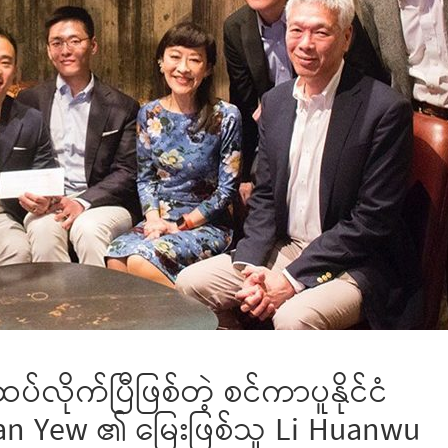
လိုက်ပြီဖြစ်တဲ့ စင်ကာပူနိုင်ငံ
an Yew ၏ မြေးဖြစ်သူ Li Huanwu