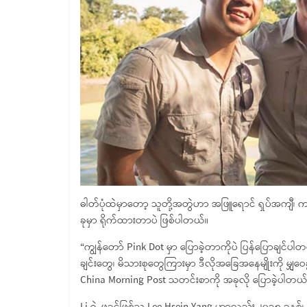
ဓါတ်ပုံထဲမှာတော့ သူတို့အတွဲဟာ အဖြူရောင် ရှပ်အကျီ၊ ကာ
ခုမှာ ရိုက်ထားတာပဲ ဖြစ်ပါတယ်။
“ကျွန်တော် Pink Dot မှာ ပြောခဲ့တာကိုပဲ ပြန်ပြောချင်ပါတ
ချင်းတွေ၊ မိသားစုတွေကြားမှာ ဒီလိုအခြေအနေမျိုးကို မျှဝေခ
China Morning Post သတင်းစာကို အခုလို ပြောခဲ့ပါတယ်