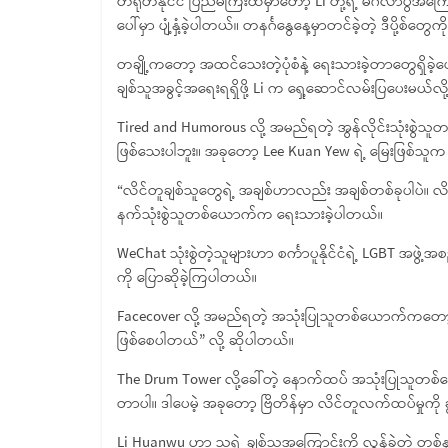
တရုတ်နိုင်ငံ ပြည်မကြီးထဲမှာတော့ Li တို့ရဲ့ မင်္ဂလာပွဲအ
ပေါ်မှာ ပျံ့နှံ့ခဲ့ပါတယ်။ တနင်္ဂနွေနေ့မှာတင်ခဲ့တဲ့ ဒီပို့စ
တချို့ကတော့ အထင်သေးတဲ့ပုံစံနဲ့ ရေးသားခဲ့တာတွေရှိခဲ့ပေမဲ့ 
ချစ်သူအခွင့်အရေးရရှိဖို့ Li က ရှေ့ဆောင်လမ်းပြပေးမယ်လိ
Tired and Humorous လို့ အမည်ရတဲ့ အွန်လိုင်းသုံးစွဲသ
ဖြစ်သေးပါဘူး။ အခုတော့ Lee Kuan Yew ရဲ့ မြေးဖြစ်သူက 
“လိင်တူချစ်သူတွေရဲ့ အချစ်ဟာလည်း အချစ်တစ်ခုပါပဲ။ လ
နက်သုံးစွဲသူတစ်ယောက်က ရေးသားခဲ့ပါတယ်။
WeChat သုံးစွဲတဲ့သူများဟာ စင်္ကာပူနိုင်ငံရဲ့ LGBT အဖွဲ့
ကို ပြောဆိုခဲ့ကြပါတယ်။
Facecover လို့ အမည်ရတဲ့ အသုံးပြုသူတစ်ယောက်ကတော့ “စင်္
ဖြစ်စေပါတယ်” လို့ ဆိုပါတယ်။
The Drum Tower လို့ခေါ်တဲ့ နောက်ထပ် အသုံးပြုသူတစ်ယေ
တာပါ။ ဒါပေမဲ့ အခုတော့ ဗြိတိန်မှာ လိင်တူလက်ထပ်မှုကို ခွင
Li Huanwu ဟာ သူ့ရဲ့ ချစ်သူအကြောင်းကို လွန်ခဲ့တဲ့ 