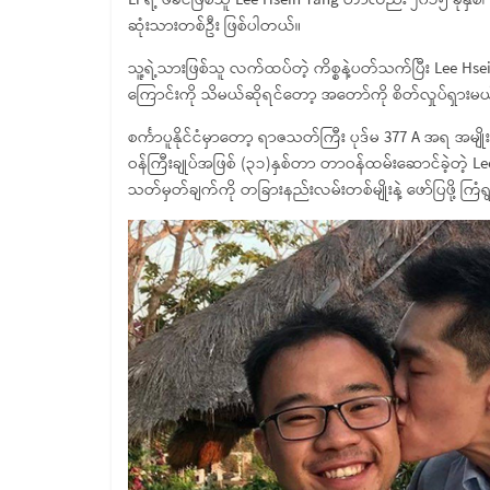
Li ရဲ့ ဖခင်ဖြစ်သူ Lee Hsein Yang ဟာလည်း ၂၀၁၅ ခုနှစ်
ဆုံးသားတစ်ဦး ဖြစ်ပါတယ်။
သူ့ရဲ့သားဖြစ်သူ လက်ထပ်တဲ့ ကိစ္စနဲ့ပတ်သက်ပြီး Lee Hsei
ကြောင်းကို သိမယ်ဆိုရင်တော့ အတော်ကို စိတ်လှုပ်ရှားမ
စင်္ကာပူနိုင်ငံမှာတော့ ရာဇသတ်ကြီး ပုဒ်မ 377 A အရ အ
ဝန်ကြီးချုပ်အဖြစ် (၃၁)နှစ်တာ တာဝန်ထမ်းဆောင်ခဲ့တဲ့ Lee 
သတ်မှတ်ချက်ကို တခြားနည်းလမ်းတစ်မျိုးနဲ့ ဖော်ပြဖို့ ကြံရ