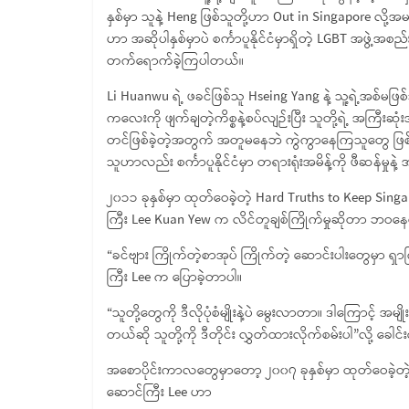
နှစ်မှာ သူနဲ့ Heng ဖြစ်သူတို့ဟာ Out in Singapore လို့အမ
ဟာ အဆိုပါနှစ်မှာပဲ စင်္ကာပူနိုင်ငံမှာရှိတဲ့ LGBT အဖွဲ့အစ
တက်ရောက်ခဲ့ကြပါတယ်။
Li Huanwu ရဲ့ ဖခင်ဖြစ်သူ Hseing Yang နဲ့ သူ့ရဲ့အစ်မဖြ
ကလေးကို ဖျက်ချတဲ့ကိစ္စနဲ့စပ်လျဉ်းပြီး သူတို့ရဲ့ အကြီးဆုံး
တင်ဖြစ်ခဲ့တဲ့အတွက် အတူမနေဘဲ ကွဲကွာနေကြသူတွေ ဖြစ်ပ
သူဟာလည်း စင်္ကာပူနိုင်ငံမှာ တရားရုံးအမိန့်ကို ဖီဆန်မှ
၂၀၁၁ ခုနှစ်မှာ ထုတ်ဝေခဲ့တဲ့ Hard Truths to Keep Sin
ကြီး Lee Kuan Yew က လိင်တူချစ်ကြိုက်မှုဆိုတာ ဘဝနေထိုင
“ခင်ဗျား ကြိုက်တဲ့စာအုပ် ကြိုက်တဲ့ ဆောင်းပါးတွေမှာ ရှာကြည
ကြီး Lee က ပြောခဲ့တာပါ။
“သူတို့တွေကို ဒီလိုပုံစံမျိုးနဲ့ပဲ မွေးလာတာ။ ဒါကြောင့် အမ
တယ်ဆို သူတို့ကို ဒီတိုင်း လွှတ်ထားလိုက်စမ်းပါ”လို့ ခေ
အစောပိုင်းကာလတွေမှာတော့ ၂၀၀၇ ခုနှစ်မှာ ထုတ်ဝေခဲ့တဲ
ဆောင်ကြီး Lee ဟာ