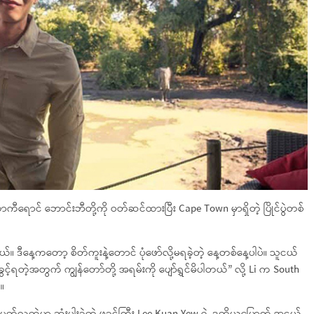
ကီရောင် ဘောင်းဘီတို့ကို ဝတ်ဆင်ထားပြီး Cape Town မှာရှိတဲ့ ပြိုင်ပွဲတစ်
ယ်။ ဒီနေ့ကတော့ စိတ်ကူးနဲ့တောင် ပုံဖော်လို့မရခဲ့တဲ့ နေ့တစ်နေ့ပါပဲ။ သူငယ်
ွင့်ရတဲ့အတွက် ကျွန်တော်တို့ အရမ်းကို ပျော်ရွှင်မိပါတယ်” လို့ Li က South
။