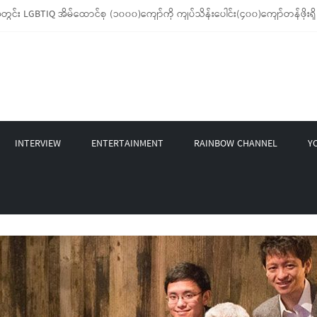
 LGBTIQ အိမ်ထောင်စု (၁၀၀၀)ကျော်ကို ကျပ်သိန်းပေါင်း(၄၀၀)ကျော်တန်ဖိုးရှိ မီးဖိ
့ LGBT Rights Network တို့ပူးပေါင်း၍ COVID-19 ကာလအတွင်း LGBTIQ+ အိမ်ထောင်စု
 နဲ့ Non-LGBT တစ်ရာကျော်ကို Myeik LGBT Institute မှ ဆန်နဲ့ စားသောက်စရာများ
စက်တင်ဘာလအတွင်း အွန်လိုင်းသင်တန်းနှစ်ခု ဖွင့်လှစ်ပေးနိုင်ခဲ့
BT အဖွဲ့မှ Mask နဲ့ Colors Rainbow က ထုတ်ဝေထားတဲ့ LGBT တွေရဲ့ နောက်ခံသမ
INTERVIEW
ENTERTAINMENT
RAINBOW CHANNEL
Y