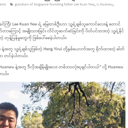
,
,
ents
grandson of Singapore founding father Lee Kuan Yew
Li Huanwu
င်ဖခင်ကြီး Lee Kuan Yew ရဲ့ မြေးတစ်ဦးဟာ သူ့ရဲ့ချစ်သူကောင်လေးနဲ့ တောင်
ြောင့် အမျိုးသားခြင်း လိင်တူဆက်ဆံခြင်းကို ပိတ်ပင်ထားတဲ့ သူ့ရဲ့နိုင်
 တုန့်ပြန်မှုတွေကို ဖြစ်ပေါ်စေခဲ့ပါတယ်။
့အတူ သူ့ရဲ့ချစ်သူဖြစ်တဲ့ Heng Yirui တို့နှစ်ယောက်အတူ ရိုက်ထားတဲ့ ဓါတ်
မှာ တင်ခဲ့ပါတယ်။
။ Huanwu နဲ့အတူ ဒီလိုအချိန်မျိုးလေး တစ်ဘဝလုံးရချင်ပါတယ်” လို့ Huanwu
ါတယ်။