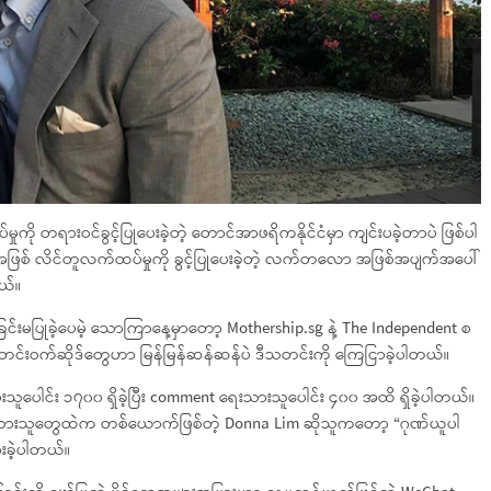
မှုကို တရားဝင်ခွင့်ပြုပေးခဲ့တဲ့ တောင်အာဖရိကနိုင်ငံမှာ ကျင်းပခဲ့တာပဲ ဖြစ်ပါ
းအဖြစ် လိင်တူလက်ထပ်မှုကို ခွင့်ပြုပေးခဲ့တဲ့ လက်တလော အဖြစ်အပျက်အပေါ်
ယ်။
ြင်းမပြုခဲ့ပေမဲ့ သောကြာနေ့မှာတော့ Mothership.sg နဲ့ The Independent စ
့ သတင်းဝက်ဆိုဒ်တွေဟာ မြန်မြန်ဆန်ဆန်ပဲ ဒီသတင်းကို ကြေငြာခဲ့ပါတယ်။
 ပေးသူပေါင်း ၁၇၀၀ ရှိခဲ့ပြီး comment ရေးသားသူပေါင်း ၄၀၀ အထိ ရှိခဲ့ပါတယ်။
ေးသားသူတွေထဲက တစ်ယောက်ဖြစ်တဲ့ Donna Lim ဆိုသူကတော့ “ဂုဏ်ယူပါ
းခဲ့ပါတယ်။