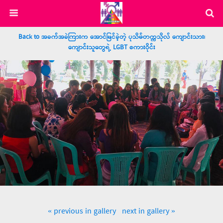
Back to အခက်အခဲကြားက အောင်မြင်ခဲ့တဲ့ ပုသိမ်တက္ကသိုလ် ကျောင်းသား၊
ကျောင်းသူတွေရဲ့ LGBT စကားဝိုင်း
« previous in gallery
next in gallery »